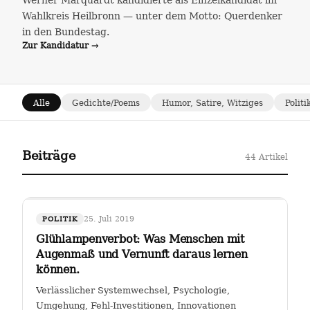
Werner Marquardt kandidierte als Einzelkandidat im
Wahlkreis Heilbronn — unter dem Motto: Querdenker
in den Bundestag.
Zur Kandidatur →
Alle
Gedichte/Poems
Humor, Satire, Witziges
Politi
Beiträge
44 Artikel
25. Juli 2019
POLITIK
Glühlampenverbot: Was Menschen mit
Augenmaß und Vernunft daraus lernen
können.
Verlässlicher Systemwechsel, Psychologie,
Umgehung, Fehl-Investitionen, Innovationen