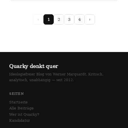
arlottenstraße und…
‹
1
2
3
4
›
Quarky denkt quer
Ideologiefreier Blog von Werner Marquardt. Kritisch,
analytisch, unabhängig — seit 2012.
SEITEN
Startseite
Alle Beiträge
Wer ist Quarky?
Kandidatur