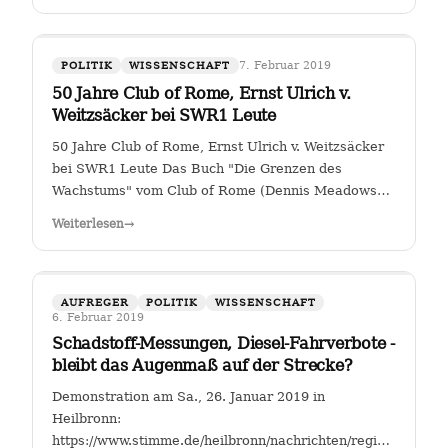
7. Februar 2019
POLITIK
WISSENSCHAFT
50 Jahre Club of Rome, Ernst Ulrich v.
Weitzsäcker bei SWR1 Leute
50 Jahre Club of Rome, Ernst Ulrich v. Weitzsäcker
bei SWR1 Leute Das Buch "Die Grenzen des
Wachstums" vom Club of Rome (Dennis Meadows
et. al.) kam 1972 heraus. Für mich war darin das
Weiterlesen
→
ungebremste Bevölkerungswachstum als die größte
Herausforderung der Menschheit herausgestellt. …
AUFREGER
POLITIK
WISSENSCHAFT
6. Februar 2019
Schadstoff-Messungen, Diesel-Fahrverbote -
bleibt das Augenmaß auf der Strecke?
Demonstration am Sa., 26. Januar 2019 in
Heilbronn:
https://www.stimme.de/heilbronn/nachrichten/region/Streitfal