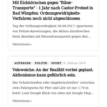
Mit Eichhörnchen gegen "Biber-
Transporte" - 1 Jahr nach Castor-Protest in
Bad Wimpfen: Ordnungswidrigkeits-
Verfahren noch nicht abgeschlossen
Tag der Ordnungswidrigkeit 28.06.2017: Ignorieren
von Polizei-Anweisungen, die Aktion abzubrechen
beim Abseilen mit Riesentransparent gegen den
Castor-Transport von radioaktiven Brennelementen
Weiterlesen
→
vom Kernkraftwerk Obrigheim zum Gemeinschafts-
Kernkraftwerk Neckarwestheim an der…
9. Februar 2018
AUFREGER
POLITIK
SPORT
Veloweiche: An der Realität vorbei geplant.
Aktionismus kann gefährlich sein.
Der Schutzstreifen oder Angebotsstreifen" zwischen
zwei Fahrspuren für Pkw und Lkw ist nur 1,70 m
breit! Laut Google Blick von oben mit Google Maps
Glauben die Planer der Stadt Heilbronn tatsächlich,
Weiterlesen
→
dass sie es geschafft haben, an der Kreuzung Ch