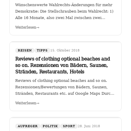
Wünschenswerte Wahlrechts-Änderungen für mehr
Demokratie: Die Stellschrauben beim Wahlrecht: 1)
Alle 16 Monate, also zwei Mal zwischen zwei
Wahlen muss eine Volksabstimmung abgehalten
Weiterlesen
→
werden zur Arbeit der Kanzlerin. Wer (die Zahl
wäre diskussionswürdig) weniger als 40 %…
15. Oktober 2018
REISEN
TIPPS
Reviews of clothing optional beaches and
so on. Rezensionen von Bädern, Saunen,
Stränden, Restaurants, Hotels
Reviews of clothing optional beaches and so on.
Rezensionen/Bewertungen von Bädern, Saunen,
Stränden, Restaurants etc. auf Google Maps Durch
Klicken auf den Link " Reviews of clothing optional
Weiterlesen
→
beaches and so on._Rezensionen/Bewertungen von
Bädern, Saunen, Stränden, Restaurants…
28. Juni 2018
AUFREGER
POLITIK
SPORT