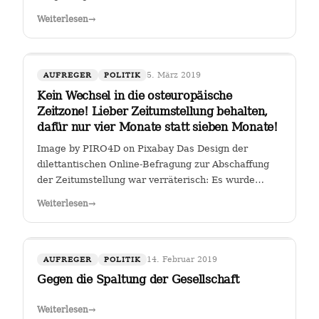
Weiterlesen
→
5. März 2019
AUFREGER
POLITIK
Kein Wechsel in die osteuropäische
Zeitzone! Lieber Zeitumstellung behalten,
dafür nur vier Monate statt sieben Monate!
Image by PIRO4D on Pixabay Das Design der
dilettantischen Online-Befragung zur Abschaffung
der Zeitumstellung war verräterisch: Es wurde
stillschweigend eine Zweit-Frage eingearbeitet, ob
Weiterlesen
→
man, falls die Zeitumstellumg abgeschafft werden
sollte, lieber eine ewige Sommerzeit oder…
14. Februar 2019
AUFREGER
POLITIK
Gegen die Spaltung der Gesellschaft
Weiterlesen
→