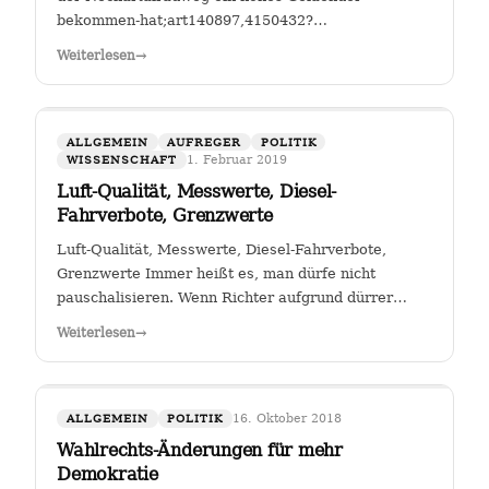
bekommen-hat;art140897,4150432?
fbclid=IwAR25mmQL115Hc2jLdZk0em9Pqk2iM2a2BKkG
Weiterlesen
→
FGSV , ein (noch?) gemeinnütziger Verein mit Sitz in
Köln hat das Sagen bei…
ALLGEMEIN
AUFREGER
POLITIK
1. Februar 2019
WISSENSCHAFT
Luft-Qualität, Messwerte, Diesel-
Fahrverbote, Grenzwerte
Luft-Qualität, Messwerte, Diesel-Fahrverbote,
Grenzwerte Immer heißt es, man dürfe nicht
pauschalisieren. Wenn Richter aufgrund dürrer
Faktenlage Fahrverbote durch betroffene Städte für
Weiterlesen
→
Fahrzeuge bestimmter Schadstoffklassen als
zulässig betrachten, so sehe ich darin genau das:…
16. Oktober 2018
ALLGEMEIN
POLITIK
Wahlrechts-Änderungen für mehr
Demokratie