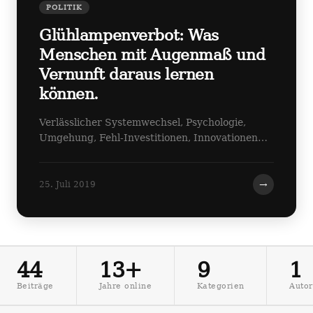
POLITIK
Glühlampenverbot: Was
Menschen mit Augenmaß und
Vernunft daraus lernen
können.
Verlässlicher Systemwechsel, Psychologie,
Umgehung, Fehl-Investitionen, Innovationen…
→
25. Juli 2019
44
13+
9
1
Beiträge
Jahre online
Kategorien
Autor