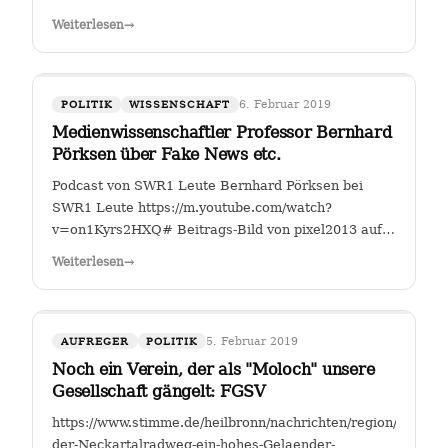
Fahrverbote-Proteststimmung-
Weiterlesen
→
waechst;art140897,4149264?
fbclid=IwAR2TEzo3Sjl3IQ_YSjbCFI26nr6qjs00HkfnZShh1
" Einer, der sich seit Jahren mit…
6. Februar 2019
POLITIK
WISSENSCHAFT
Medienwissenschaftler Professor Bernhard
Pörksen über Fake News etc.
Podcast von SWR1 Leute Bernhard Pörksen bei
SWR1 Leute https://m.youtube.com/watch?
v=on1Kyrs2HXQ# Beitrags-Bild von pixel2013 auf
Pixabay
Weiterlesen
→
5. Februar 2019
AUFREGER
POLITIK
Noch ein Verein, der als "Moloch" unsere
Gesellschaft gängelt: FGSV
https://www.stimme.de/heilbronn/nachrichten/region/Warum-
der-Neckartalradweg-ein-hohes-Gelaender-