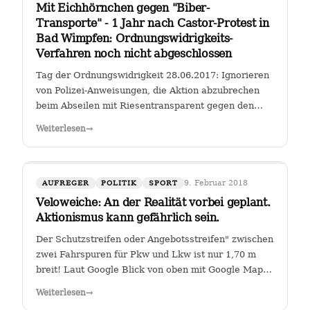
Mit Eichhörnchen gegen "Biber-
Transporte" - 1 Jahr nach Castor-Protest in
Bad Wimpfen: Ordnungswidrigkeits-
Verfahren noch nicht abgeschlossen
Tag der Ordnungswidrigkeit 28.06.2017: Ignorieren
von Polizei-Anweisungen, die Aktion abzubrechen
beim Abseilen mit Riesentransparent gegen den
Castor-Transport von radioaktiven Brennelementen
Weiterlesen
→
vom Kernkraftwerk Obrigheim zum Gemeinschafts-
Kernkraftwerk Neckarwestheim an der…
9. Februar 2018
AUFREGER
POLITIK
SPORT
Veloweiche: An der Realität vorbei geplant.
Aktionismus kann gefährlich sein.
Der Schutzstreifen oder Angebotsstreifen" zwischen
zwei Fahrspuren für Pkw und Lkw ist nur 1,70 m
breit! Laut Google Blick von oben mit Google Maps
Glauben die Planer der Stadt Heilbronn tatsächlich,
Weiterlesen
→
dass sie es geschafft haben, an der Kreuzung Ch