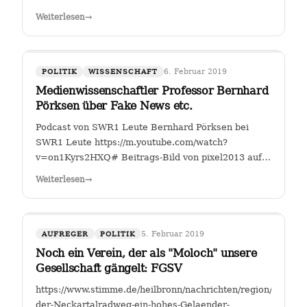
Fahrverbote-Proteststimmung-
Weiterlesen
→
waechst;art140897,4149264?
fbclid=IwAR2TEzo3Sjl3IQ_YSjbCFI26nr6qjs00HkfnZShh1
" Einer, der sich seit Jahren mit…
6. Februar 2019
POLITIK
WISSENSCHAFT
Medienwissenschaftler Professor Bernhard
Pörksen über Fake News etc.
Podcast von SWR1 Leute Bernhard Pörksen bei
SWR1 Leute https://m.youtube.com/watch?
v=on1Kyrs2HXQ# Beitrags-Bild von pixel2013 auf
Pixabay
Weiterlesen
→
5. Februar 2019
AUFREGER
POLITIK
Noch ein Verein, der als "Moloch" unsere
Gesellschaft gängelt: FGSV
https://www.stimme.de/heilbronn/nachrichten/region/Warum-
der-Neckartalradweg-ein-hohes-Gelaender-