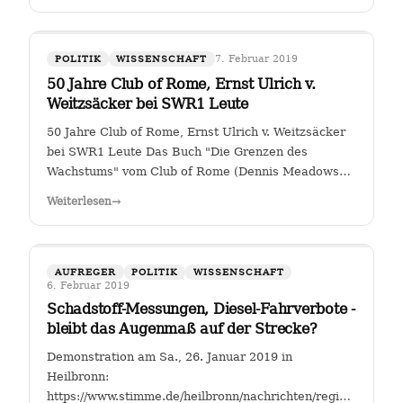
7. Februar 2019
POLITIK
WISSENSCHAFT
50 Jahre Club of Rome, Ernst Ulrich v.
Weitzsäcker bei SWR1 Leute
50 Jahre Club of Rome, Ernst Ulrich v. Weitzsäcker
bei SWR1 Leute Das Buch "Die Grenzen des
Wachstums" vom Club of Rome (Dennis Meadows
et. al.) kam 1972 heraus. Für mich war darin das
Weiterlesen
→
ungebremste Bevölkerungswachstum als die größte
Herausforderung der Menschheit herausgestellt. …
AUFREGER
POLITIK
WISSENSCHAFT
6. Februar 2019
Schadstoff-Messungen, Diesel-Fahrverbote -
bleibt das Augenmaß auf der Strecke?
Demonstration am Sa., 26. Januar 2019 in
Heilbronn:
https://www.stimme.de/heilbronn/nachrichten/region/Streitfal