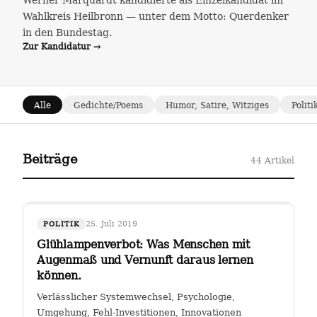
Werner Marquardt kandidierte als Einzelkandidat im
Wahlkreis Heilbronn — unter dem Motto: Querdenker
in den Bundestag.
Zur Kandidatur →
Alle
Gedichte/Poems
Humor, Satire, Witziges
Politi
Beiträge
44 Artikel
25. Juli 2019
POLITIK
Glühlampenverbot: Was Menschen mit
Augenmaß und Vernunft daraus lernen
können.
Verlässlicher Systemwechsel, Psychologie,
Umgehung, Fehl-Investitionen, Innovationen