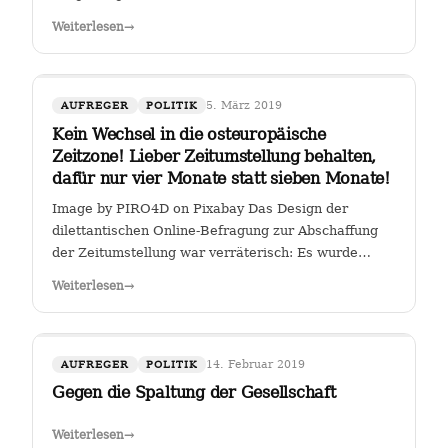
Weiterlesen
→
5. März 2019
AUFREGER
POLITIK
Kein Wechsel in die osteuropäische
Zeitzone! Lieber Zeitumstellung behalten,
dafür nur vier Monate statt sieben Monate!
Image by PIRO4D on Pixabay Das Design der
dilettantischen Online-Befragung zur Abschaffung
der Zeitumstellung war verräterisch: Es wurde
stillschweigend eine Zweit-Frage eingearbeitet, ob
Weiterlesen
→
man, falls die Zeitumstellumg abgeschafft werden
sollte, lieber eine ewige Sommerzeit oder…
14. Februar 2019
AUFREGER
POLITIK
Gegen die Spaltung der Gesellschaft
Weiterlesen
→