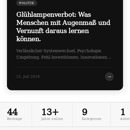
POLITIK
Glühlampenverbot: Was
Menschen mit Augenmaß und
Vernunft daraus lernen
können.
Verlässlicher Systemwechsel, Psychologie,
Umgehung, Fehl-Investitionen, Innovationen…
→
25. Juli 2019
44
13+
9
1
Beiträge
Jahre online
Kategorien
Autor