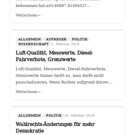
bekommen-hat;art140897,4150432?
fbclid=IwAR25mmQL115Hc2jLdZk0em9Pqk2iM2a2BKkG
Weiterlesen
→
FGSV , ein (noch?) gemeinnütziger Verein mit Sitz in
Köln hat das Sagen bei…
ALLGEMEIN
AUFREGER
POLITIK
1. Februar 2019
WISSENSCHAFT
Luft-Qualität, Messwerte, Diesel-
Fahrverbote, Grenzwerte
Luft-Qualität, Messwerte, Diesel-Fahrverbote,
Grenzwerte Immer heißt es, man dürfe nicht
pauschalisieren. Wenn Richter aufgrund dürrer
Faktenlage Fahrverbote durch betroffene Städte für
Weiterlesen
→
Fahrzeuge bestimmter Schadstoffklassen als
zulässig betrachten, so sehe ich darin genau das:…
16. Oktober 2018
ALLGEMEIN
POLITIK
Wahlrechts-Änderungen für mehr
Demokratie