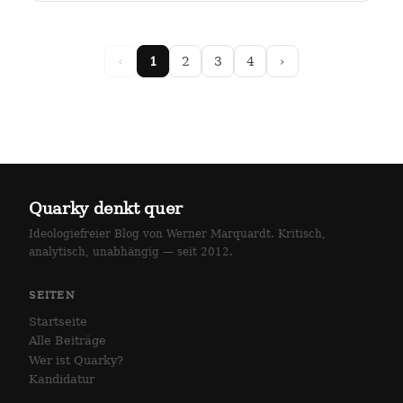
arlottenstraße und…
‹
1
2
3
4
›
Quarky denkt quer
Ideologiefreier Blog von Werner Marquardt. Kritisch,
analytisch, unabhängig — seit 2012.
SEITEN
Startseite
Alle Beiträge
Wer ist Quarky?
Kandidatur