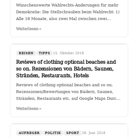
Wünschenswerte Wahlrechts-Änderungen für mehr
Demokratie: Die Stellschrauben beim Wahlrecht: 1)
Alle 16 Monate, also zwei Mal zwischen zwei
Wahlen muss eine Volksabstimmung abgehalten
Weiterlesen
→
werden zur Arbeit der Kanzlerin. Wer (die Zahl
wäre diskussionswürdig) weniger als 40 %…
15. Oktober 2018
REISEN
TIPPS
Reviews of clothing optional beaches and
so on. Rezensionen von Bädern, Saunen,
Stränden, Restaurants, Hotels
Reviews of clothing optional beaches and so on.
Rezensionen/Bewertungen von Bädern, Saunen,
Stränden, Restaurants etc. auf Google Maps Durch
Klicken auf den Link " Reviews of clothing optional
Weiterlesen
→
beaches and so on._Rezensionen/Bewertungen von
Bädern, Saunen, Stränden, Restaurants…
28. Juni 2018
AUFREGER
POLITIK
SPORT