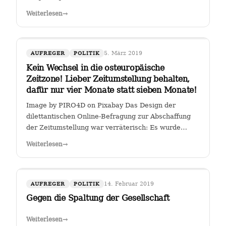
Weiterlesen
→
5. März 2019
AUFREGER
POLITIK
Kein Wechsel in die osteuropäische
Zeitzone! Lieber Zeitumstellung behalten,
dafür nur vier Monate statt sieben Monate!
Image by PIRO4D on Pixabay Das Design der
dilettantischen Online-Befragung zur Abschaffung
der Zeitumstellung war verräterisch: Es wurde
stillschweigend eine Zweit-Frage eingearbeitet, ob
Weiterlesen
→
man, falls die Zeitumstellumg abgeschafft werden
sollte, lieber eine ewige Sommerzeit oder…
14. Februar 2019
AUFREGER
POLITIK
Gegen die Spaltung der Gesellschaft
Weiterlesen
→