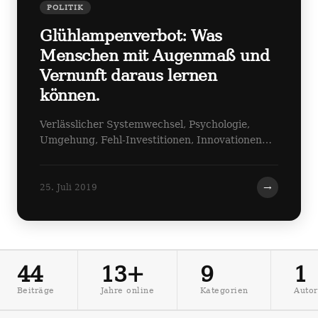
POLITIK
Glühlampenverbot: Was
Menschen mit Augenmaß und
Vernunft daraus lernen
können.
Verlässlicher Systemwechsel, Psychologie,
Umgehung, Fehl-Investitionen, Innovationen…
→
25. Juli 2019
44
13+
9
1
Beiträge
Jahre online
Kategorien
Autor