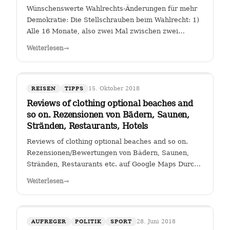
Wünschenswerte Wahlrechts-Änderungen für mehr
Demokratie: Die Stellschrauben beim Wahlrecht: 1)
Alle 16 Monate, also zwei Mal zwischen zwei
Wahlen muss eine Volksabstimmung abgehalten
Weiterlesen
→
werden zur Arbeit der Kanzlerin. Wer (die Zahl
wäre diskussionswürdig) weniger als 40 %…
15. Oktober 2018
REISEN
TIPPS
Reviews of clothing optional beaches and
so on. Rezensionen von Bädern, Saunen,
Stränden, Restaurants, Hotels
Reviews of clothing optional beaches and so on.
Rezensionen/Bewertungen von Bädern, Saunen,
Stränden, Restaurants etc. auf Google Maps Durch
Klicken auf den Link " Reviews of clothing optional
Weiterlesen
→
beaches and so on._Rezensionen/Bewertungen von
Bädern, Saunen, Stränden, Restaurants…
28. Juni 2018
AUFREGER
POLITIK
SPORT