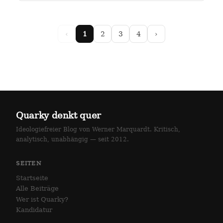
arlottenstraße und…
‹
1
2
3
4
›
Quarky denkt quer
Ideologiefreier Blog von Werner Marquardt. Kritisch,
analytisch, unabhängig — seit 2012.
SEITEN
Startseite
Alle Beiträge
Wer ist Quarky?
Kandidatur