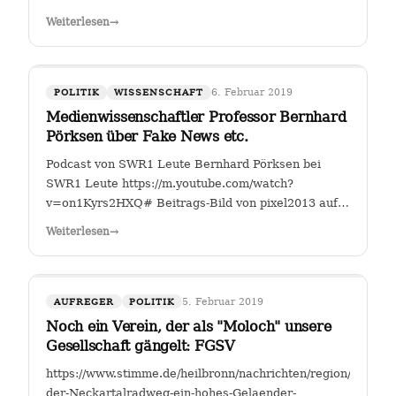
Fahrverbote-Proteststimmung-
Weiterlesen
→
waechst;art140897,4149264?
fbclid=IwAR2TEzo3Sjl3IQ_YSjbCFI26nr6qjs00HkfnZShh1
" Einer, der sich seit Jahren mit…
6. Februar 2019
POLITIK
WISSENSCHAFT
Medienwissenschaftler Professor Bernhard
Pörksen über Fake News etc.
Podcast von SWR1 Leute Bernhard Pörksen bei
SWR1 Leute https://m.youtube.com/watch?
v=on1Kyrs2HXQ# Beitrags-Bild von pixel2013 auf
Pixabay
Weiterlesen
→
5. Februar 2019
AUFREGER
POLITIK
Noch ein Verein, der als "Moloch" unsere
Gesellschaft gängelt: FGSV
https://www.stimme.de/heilbronn/nachrichten/region/Warum-
der-Neckartalradweg-ein-hohes-Gelaender-