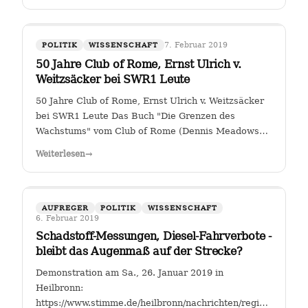
7. Februar 2019
POLITIK
WISSENSCHAFT
50 Jahre Club of Rome, Ernst Ulrich v.
Weitzsäcker bei SWR1 Leute
50 Jahre Club of Rome, Ernst Ulrich v. Weitzsäcker
bei SWR1 Leute Das Buch "Die Grenzen des
Wachstums" vom Club of Rome (Dennis Meadows
et. al.) kam 1972 heraus. Für mich war darin das
Weiterlesen
→
ungebremste Bevölkerungswachstum als die größte
Herausforderung der Menschheit herausgestellt. …
AUFREGER
POLITIK
WISSENSCHAFT
6. Februar 2019
Schadstoff-Messungen, Diesel-Fahrverbote -
bleibt das Augenmaß auf der Strecke?
Demonstration am Sa., 26. Januar 2019 in
Heilbronn:
https://www.stimme.de/heilbronn/nachrichten/region/Streitfal