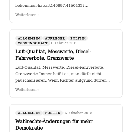
bekommen-hat;art140897,4150432?
fbclid=IwAR25mmQL115Hc2jLdZk0em9Pqk2iM2a2BKkG
Weiterlesen
→
FGSV , ein (noch?) gemeinnütziger Verein mit Sitz in
Köln hat das Sagen bei…
ALLGEMEIN
AUFREGER
POLITIK
1. Februar 2019
WISSENSCHAFT
Luft-Qualität, Messwerte, Diesel-
Fahrverbote, Grenzwerte
Luft-Qualität, Messwerte, Diesel-Fahrverbote,
Grenzwerte Immer heißt es, man dürfe nicht
pauschalisieren. Wenn Richter aufgrund dürrer
Faktenlage Fahrverbote durch betroffene Städte für
Weiterlesen
→
Fahrzeuge bestimmter Schadstoffklassen als
zulässig betrachten, so sehe ich darin genau das:…
16. Oktober 2018
ALLGEMEIN
POLITIK
Wahlrechts-Änderungen für mehr
Demokratie