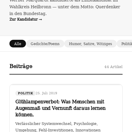
Werner Marquardt kandidierte als Einzelkandidat im
Wahlkreis Heilbronn — unter dem Motto: Querdenker
in den Bundestag.
Zur Kandidatur →
Alle
Gedichte/Poems
Humor, Satire, Witziges
Politi
Beiträge
44 Artikel
25. Juli 2019
POLITIK
Glühlampenverbot: Was Menschen mit
Augenmaß und Vernunft daraus lernen
können.
Verlässlicher Systemwechsel, Psychologie,
Umgehung, Fehl-Investitionen, Innovationen