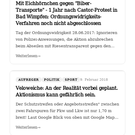
Mit Eichhörnchen gegen "Biber-
Transporte" - 1 Jahr nach Castor-Protest in
Bad Wimpfen: Ordnungswidrigkeits-
Verfahren noch nicht abgeschlossen
Tag der Ordnungswidrigkeit 28.06.2017: Ignorieren
von Polizei-Anweisungen, die Aktion abzubrechen
beim Abseilen mit Riesentransparent gegen den
Castor-Transport von radioaktiven Brennelementen
Weiterlesen
→
vom Kernkraftwerk Obrigheim zum Gemeinschafts-
Kernkraftwerk Neckarwestheim an der…
9. Februar 2018
AUFREGER
POLITIK
SPORT
Veloweiche: An der Realität vorbei geplant.
Aktionismus kann gefährlich sein.
Der Schutzstreifen oder Angebotsstreifen" zwischen
zwei Fahrspuren für Pkw und Lkw ist nur 1,70 m
breit! Laut Google Blick von oben mit Google Maps
Glauben die Planer der Stadt Heilbronn tatsächlich,
Weiterlesen
→
dass sie es geschafft haben, an der Kreuzung Ch