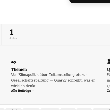
1
Autor
✒️

Themen
Q
Von Klimapolitik über Zeitumstellung bis zur
W
Gesellschaftsspaltung — Quarky schreibt, was er
i
wirklich denkt.
Q
Alle Beiträge →
Z