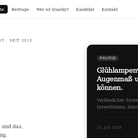
te
Beiträge
Wer ist Quarky?
Kandidat
Kontakt
 · SEIT 2012
POLITIK
Glühlampen
Augenmaß un
können.
Verlässlicher Syst
Investitionen, Inn
n und das,
25. Juli 2019
ig,