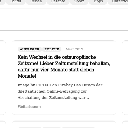
s
Politik
Reisen
Rezepte
Sport
Tipps
Unterric
5. März 2019
AUFREGER
POLITIK
Kein Wechsel in die osteuropäische
Zeitzone! Lieber Zeitumstellung behalten,
dafür nur vier Monate statt sieben
Monate!
Image by PIRO4D on Pixabay Das Design der
dilettantischen Online-Befragung zur
Abschaffung der Zeitumstellung war
verräterisch: Es wurde stillschweigend eine
Weiterlesen
→
Zweit-Frage eingearbeitet, ob man, falls die
Zeitumstellumg abgeschafft werden sollte, lieber
eine ewige Sommerzeit oder…