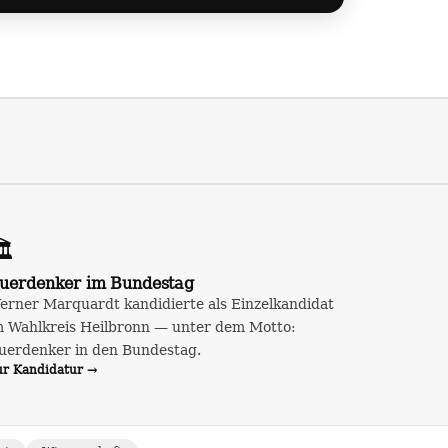
️
uerdenker im Bundestag
erner Marquardt kandidierte als Einzelkandidat
m Wahlkreis Heilbronn — unter dem Motto:
uerdenker in den Bundestag.
ur Kandidatur →