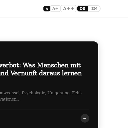
A++
A+
A
DE
EN
verbot: Was Menschen mit
d Vernunft daraus lernen
emwechsel, Psychologie, Umgehung, Fehl-
ovationen…
→