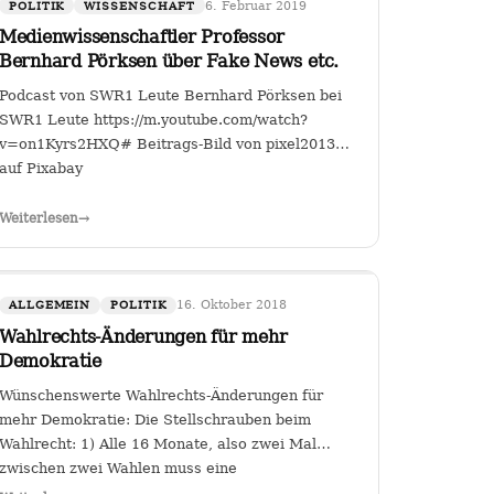
6. Februar 2019
POLITIK
WISSENSCHAFT
Medienwissenschaftler Professor
Bernhard Pörksen über Fake News etc.
Podcast von SWR1 Leute Bernhard Pörksen bei
SWR1 Leute https://m.youtube.com/watch?
v=on1Kyrs2HXQ# Beitrags-Bild von pixel2013
auf Pixabay
all-
Weiterlesen
→
1WhKhgfsIDm5bFxBAu8
16. Oktober 2018
ALLGEMEIN
POLITIK
Wahlrechts-Änderungen für mehr
Demokratie
Wünschenswerte Wahlrechts-Änderungen für
mehr Demokratie: Die Stellschrauben beim
Wahlrecht: 1) Alle 16 Monate, also zwei Mal
zwischen zwei Wahlen muss eine
Volksabstimmung abgehalten werden zur Arbeit