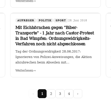
Weiterlesen
→
für Fahrzeuge bestimmter Schadstoffklassen als
zulässig betrachten, so sehe ich darin genau das:
…
28. Juni 2018
AUFREGER
POLITIK
SPORT
Mit Eichhörnchen gegen "Biber-
Transporte" - 1 Jahr nach Castor-Protest
in Bad Wimpfen: Ordnungswidrigkeits-
Verfahren noch nicht abgeschlossen
Tag der Ordnungswidrigkeit 28.06.2017:
Ignorieren von Polizei-Anweisungen, die Aktion
abzubrechen beim Abseilen mit
Riesentransparent gegen den Castor-Transport
Weiterlesen
→
von radioaktiven Brennelementen vom
Kernkraftwerk Obrigheim zum Gemeinschafts-
Kernkraftwerk Neckarwestheim an der…
‹
1
2
3
4
›