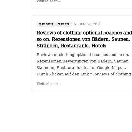
Weiterlesen
→
Sitz in Köln hat das Sagen bei…
15. Oktober 2018
REISEN
TIPPS
Reviews of clothing optional beaches and
so on. Rezensionen von Bädern, Saunen,
Stränden, Restaurants, Hotels
Reviews of clothing optional beaches and so on.
Rezensionen/Bewertungen von Bädern, Saunen,
Stränden, Restaurants etc. auf Google Maps
Durch Klicken auf den Link " Reviews of clothing
optional beaches and so
Weiterlesen
→
on._Rezensionen/Bewertungen von Bädern,
Saunen, Stränden, Restaurants…