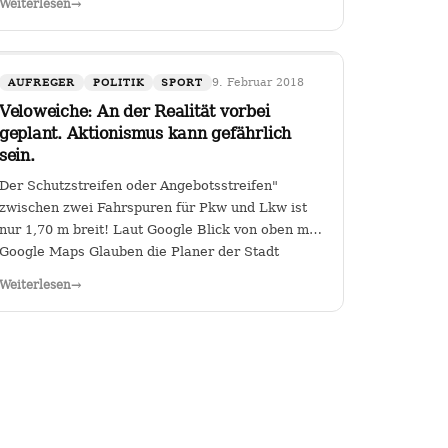
Weiterlesen
→
der Kanzlerin. Wer (die Zahl wäre
diskussionswürdig) weniger als 40 %…
9. Februar 2018
AUFREGER
POLITIK
SPORT
Veloweiche: An der Realität vorbei
geplant. Aktionismus kann gefährlich
sein.
Der Schutzstreifen oder Angebotsstreifen"
zwischen zwei Fahrspuren für Pkw und Lkw ist
nur 1,70 m breit! Laut Google Blick von oben mit
Google Maps Glauben die Planer der Stadt
Heilbronn tatsächlich, dass sie es geschafft
Weiterlesen
→
haben, an der Kreuzung Ch arlottenstraße und…