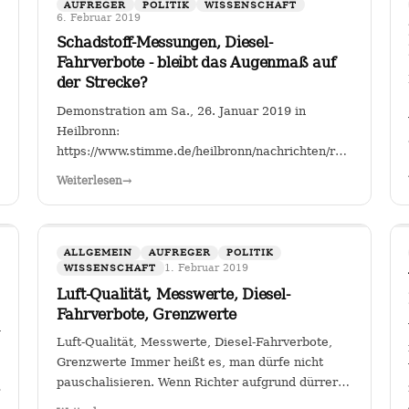
AUFREGER
POLITIK
WISSENSCHAFT
6. Februar 2019
Schadstoff-Messungen, Diesel-
Fahrverbote - bleibt das Augenmaß auf
der Strecke?
Demonstration am Sa., 26. Januar 2019 in
Heilbronn:
https://www.stimme.de/heilbronn/nachrichten/region/Streitf
Fahrverbote-Proteststimmung-
Weiterlesen
→
waechst;art140897,4149264?
fbclid=IwAR2TEzo3Sjl3IQ_YSjbCFI26nr6qjs00HkfnZShh
" Einer, der sich seit Jahren mit…
ALLGEMEIN
AUFREGER
POLITIK
1. Februar 2019
WISSENSCHAFT
Luft-Qualität, Messwerte, Diesel-
Fahrverbote, Grenzwerte
gion/Warum-
Luft-Qualität, Messwerte, Diesel-Fahrverbote,
Grenzwerte Immer heißt es, man dürfe nicht
pauschalisieren. Wenn Richter aufgrund dürrer
M2a2BKkGUhNebsOpBpQQ3C_1KYTFwes
Faktenlage Fahrverbote durch betroffene Städte