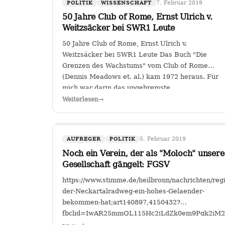
7. Februar 2019
POLITIK
WISSENSCHAFT
50 Jahre Club of Rome, Ernst Ulrich v.
Weitzsäcker bei SWR1 Leute
50 Jahre Club of Rome, Ernst Ulrich v.
Weitzsäcker bei SWR1 Leute Das Buch "Die
Grenzen des Wachstums" vom Club of Rome
(Dennis Meadows et. al.) kam 1972 heraus. Für
mich war darin das ungebremste
Bevölkerungswachstum als die größte
Weiterlesen
→
Herausforderung der Menschheit herausgestellt.
…
5. Februar 2019
AUFREGER
POLITIK
Noch ein Verein, der als "Moloch" unsere
Gesellschaft gängelt: FGSV
https://www.stimme.de/heilbronn/nachrichten/re
der-Neckartalradweg-ein-hohes-Gelaender-
bekommen-hat;art140897,4150432?
fbclid=IwAR25mmQL115Hc2jLdZk0em9Pqk2i
FGSV , ein (noch?) gemeinnütziger Verein mit