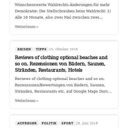
Wünschenswerte Wahlrechts-Änderungen für mehr
Demokratie: Die Stellschrauben beim Wahlrecht: 1)
Alle 16 Monate, also zwei Mal zwischen zwei
Wahlen muss eine Volksabstimmung abgehalten
Weiterlesen
→
werden zur Arbeit der Kanzlerin. Wer (die Zahl
wäre diskussionswürdig) weniger als 40 %…
15. Oktober 2018
REISEN
TIPPS
Reviews of clothing optional beaches and
so on. Rezensionen von Bädern, Saunen,
Stränden, Restaurants, Hotels
Reviews of clothing optional beaches and so on.
Rezensionen/Bewertungen von Bädern, Saunen,
Stränden, Restaurants etc. auf Google Maps Durch
Klicken auf den Link " Reviews of clothing optional
Weiterlesen
→
beaches and so on._Rezensionen/Bewertungen von
Bädern, Saunen, Stränden, Restaurants…
28. Juni 2018
AUFREGER
POLITIK
SPORT