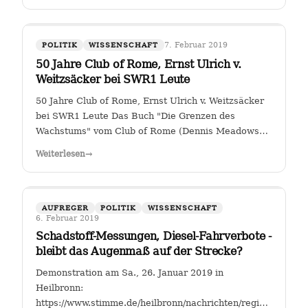
7. Februar 2019
POLITIK
WISSENSCHAFT
50 Jahre Club of Rome, Ernst Ulrich v.
Weitzsäcker bei SWR1 Leute
50 Jahre Club of Rome, Ernst Ulrich v. Weitzsäcker
bei SWR1 Leute Das Buch "Die Grenzen des
Wachstums" vom Club of Rome (Dennis Meadows
et. al.) kam 1972 heraus. Für mich war darin das
Weiterlesen
→
ungebremste Bevölkerungswachstum als die größte
Herausforderung der Menschheit herausgestellt. …
AUFREGER
POLITIK
WISSENSCHAFT
6. Februar 2019
Schadstoff-Messungen, Diesel-Fahrverbote -
bleibt das Augenmaß auf der Strecke?
Demonstration am Sa., 26. Januar 2019 in
Heilbronn:
https://www.stimme.de/heilbronn/nachrichten/region/Streitfal