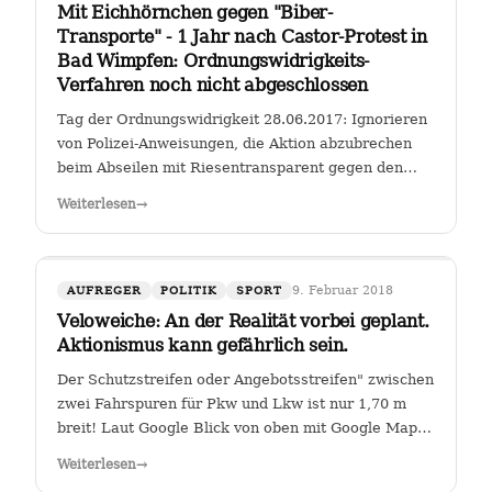
Mit Eichhörnchen gegen "Biber-
Transporte" - 1 Jahr nach Castor-Protest in
Bad Wimpfen: Ordnungswidrigkeits-
Verfahren noch nicht abgeschlossen
Tag der Ordnungswidrigkeit 28.06.2017: Ignorieren
von Polizei-Anweisungen, die Aktion abzubrechen
beim Abseilen mit Riesentransparent gegen den
Castor-Transport von radioaktiven Brennelementen
Weiterlesen
→
vom Kernkraftwerk Obrigheim zum Gemeinschafts-
Kernkraftwerk Neckarwestheim an der…
9. Februar 2018
AUFREGER
POLITIK
SPORT
Veloweiche: An der Realität vorbei geplant.
Aktionismus kann gefährlich sein.
Der Schutzstreifen oder Angebotsstreifen" zwischen
zwei Fahrspuren für Pkw und Lkw ist nur 1,70 m
breit! Laut Google Blick von oben mit Google Maps
Glauben die Planer der Stadt Heilbronn tatsächlich,
Weiterlesen
→
dass sie es geschafft haben, an der Kreuzung Ch