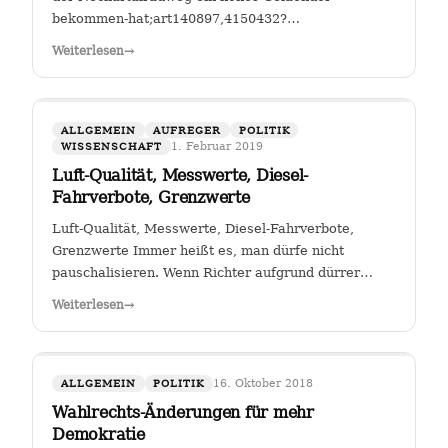
bekommen-hat;art140897,4150432?
fbclid=IwAR25mmQL115Hc2jLdZk0em9Pqk2iM2a2BKkG
Weiterlesen
→
FGSV , ein (noch?) gemeinnütziger Verein mit Sitz in
Köln hat das Sagen bei…
ALLGEMEIN
AUFREGER
POLITIK
1. Februar 2019
WISSENSCHAFT
Luft-Qualität, Messwerte, Diesel-
Fahrverbote, Grenzwerte
Luft-Qualität, Messwerte, Diesel-Fahrverbote,
Grenzwerte Immer heißt es, man dürfe nicht
pauschalisieren. Wenn Richter aufgrund dürrer
Faktenlage Fahrverbote durch betroffene Städte für
Weiterlesen
→
Fahrzeuge bestimmter Schadstoffklassen als
zulässig betrachten, so sehe ich darin genau das:…
16. Oktober 2018
ALLGEMEIN
POLITIK
Wahlrechts-Änderungen für mehr
Demokratie