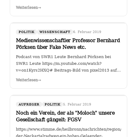
Fahrverbote-Proteststimmung-
Weiterlesen
→
waechst;art140897,4149264?
fbclid=IwAR2TEzo3Sjl3IQ_YSjbCFI26nr6qjs00HkfnZShh1
" Einer, der sich seit Jahren mit…
6. Februar 2019
POLITIK
WISSENSCHAFT
Medienwissenschaftler Professor Bernhard
Pörksen über Fake News etc.
Podcast von SWR1 Leute Bernhard Pörksen bei
SWR1 Leute https://m.youtube.com/watch?
v=on1Kyrs2HXQ# Beitrags-Bild von pixel2013 auf
Pixabay
Weiterlesen
→
5. Februar 2019
AUFREGER
POLITIK
Noch ein Verein, der als "Moloch" unsere
Gesellschaft gängelt: FGSV
https://www.stimme.de/heilbronn/nachrichten/region/Warum-
der-Neckartalradweg-ein-hohes-Gelaender-