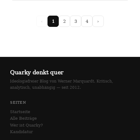
arlottenstraße und…
‹
1
2
3
4
›
Quarky denkt quer
Ideologiefreier Blog von Werner Marquardt. Kritisch,
analytisch, unabhängig — seit 2012.
SEITEN
Startseite
Alle Beiträge
Wer ist Quarky?
Kandidatur