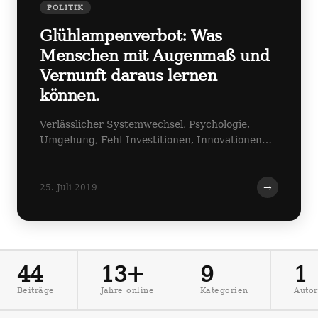
POLITIK
Glühlampenverbot: Was
Menschen mit Augenmaß und
Vernunft daraus lernen
können.
Verlässlicher Systemwechsel, Psychologie,
Umgehung, Fehl-Investitionen, Innovationen…
→
25. Juli 2019
44
13+
9
1
Beiträge
Jahre online
Kategorien
Autor