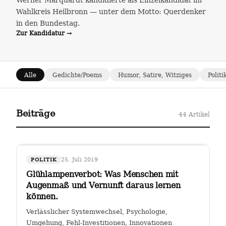
Werner Marquardt kandidierte als Einzelkandidat im
Wahlkreis Heilbronn — unter dem Motto: Querdenker
in den Bundestag.
Zur Kandidatur →
Alle
Gedichte/Poems
Humor, Satire, Witziges
Politi
Beiträge
44 Artikel
25. Juli 2019
POLITIK
Glühlampenverbot: Was Menschen mit
Augenmaß und Vernunft daraus lernen
können.
Verlässlicher Systemwechsel, Psychologie,
Umgehung, Fehl-Investitionen, Innovationen