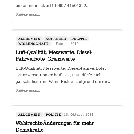
bekommen-hat;art140897,4150432?
fbclid=IwAR25mmQL115Hc2jLdZk0em9Pqk2iM2a2BKkG
Weiterlesen
→
FGSV , ein (noch?) gemeinnütziger Verein mit Sitz in
Köln hat das Sagen bei…
ALLGEMEIN
AUFREGER
POLITIK
1. Februar 2019
WISSENSCHAFT
Luft-Qualität, Messwerte, Diesel-
Fahrverbote, Grenzwerte
Luft-Qualität, Messwerte, Diesel-Fahrverbote,
Grenzwerte Immer heißt es, man dürfe nicht
pauschalisieren. Wenn Richter aufgrund dürrer
Faktenlage Fahrverbote durch betroffene Städte für
Weiterlesen
→
Fahrzeuge bestimmter Schadstoffklassen als
zulässig betrachten, so sehe ich darin genau das:…
16. Oktober 2018
ALLGEMEIN
POLITIK
Wahlrechts-Änderungen für mehr
Demokratie