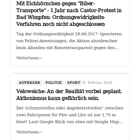
Mit Eichhörnchen gegen "Biber-
Transporte" - 1 Jahr nach Castor-Protest in
Bad Wimpfen: Ordnungswidrigkeits-
Verfahren noch nicht abgeschlossen
Tag der Ordnungswidrigkeit 28.06.2017: Ignorieren
von Polizei-Anweisungen, die Aktion abzubrechen
beim Abseilen mit Riesentransparent gegen den
Castor-Transport von radioaktiven Brennelementen
Weiterlesen
→
vom Kernkraftwerk Obrigheim zum Gemeinschafts-
Kernkraftwerk Neckarwestheim an der…
9. Februar 2018
AUFREGER
POLITIK
SPORT
Veloweiche: An der Realität vorbei geplant.
Aktionismus kann gefährlich sein.
Der Schutzstreifen oder Angebotsstreifen" zwischen
zwei Fahrspuren für Pkw und Lkw ist nur 1,70 m
breit! Laut Google Blick von oben mit Google Maps
Glauben die Planer der Stadt Heilbronn tatsächlich,
Weiterlesen
→
dass sie es geschafft haben, an der Kreuzung Ch