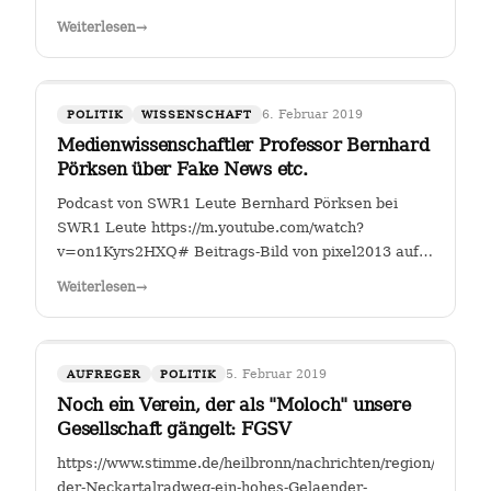
Fahrverbote-Proteststimmung-
Weiterlesen
→
waechst;art140897,4149264?
fbclid=IwAR2TEzo3Sjl3IQ_YSjbCFI26nr6qjs00HkfnZShh1
" Einer, der sich seit Jahren mit…
6. Februar 2019
POLITIK
WISSENSCHAFT
Medienwissenschaftler Professor Bernhard
Pörksen über Fake News etc.
Podcast von SWR1 Leute Bernhard Pörksen bei
SWR1 Leute https://m.youtube.com/watch?
v=on1Kyrs2HXQ# Beitrags-Bild von pixel2013 auf
Pixabay
Weiterlesen
→
5. Februar 2019
AUFREGER
POLITIK
Noch ein Verein, der als "Moloch" unsere
Gesellschaft gängelt: FGSV
https://www.stimme.de/heilbronn/nachrichten/region/Warum-
der-Neckartalradweg-ein-hohes-Gelaender-