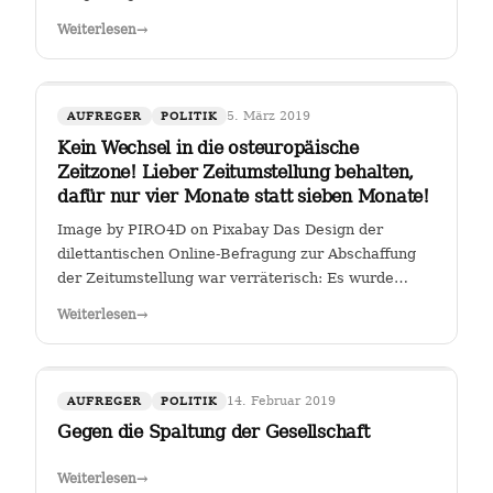
Weiterlesen
→
5. März 2019
AUFREGER
POLITIK
Kein Wechsel in die osteuropäische
Zeitzone! Lieber Zeitumstellung behalten,
dafür nur vier Monate statt sieben Monate!
Image by PIRO4D on Pixabay Das Design der
dilettantischen Online-Befragung zur Abschaffung
der Zeitumstellung war verräterisch: Es wurde
stillschweigend eine Zweit-Frage eingearbeitet, ob
Weiterlesen
→
man, falls die Zeitumstellumg abgeschafft werden
sollte, lieber eine ewige Sommerzeit oder…
14. Februar 2019
AUFREGER
POLITIK
Gegen die Spaltung der Gesellschaft
Weiterlesen
→