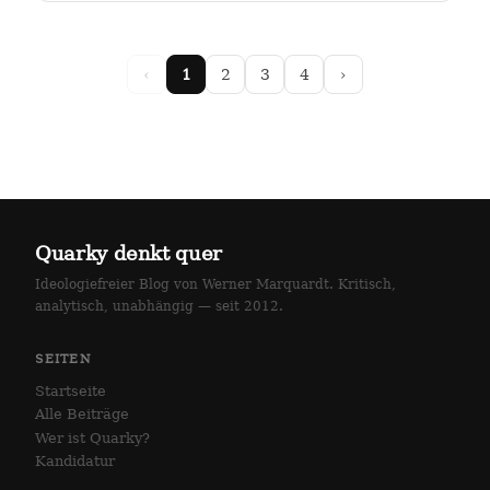
arlottenstraße und…
‹
1
2
3
4
›
Quarky denkt quer
Ideologiefreier Blog von Werner Marquardt. Kritisch,
analytisch, unabhängig — seit 2012.
SEITEN
Startseite
Alle Beiträge
Wer ist Quarky?
Kandidatur