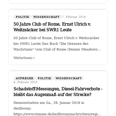
7. Februar 2019
POLITIK
WISSENSCHAFT
50 Jahre Club of Rome, Ernst Ulrich v.
Weitzsäcker bei SWR1 Leute
50 Jahre Club of Rome, Ernst Ulrich v. Weitzsäcker
bei SWR1 Leute Das Buch "Die Grenzen des
Wachstums" vom Club of Rome (Dennis Meadows
et. al.) kam 1972 heraus. Für mich war darin das
Weiterlesen
→
ungebremste Bevölkerungswachstum als die größte
Herausforderung der Menschheit herausgestellt. …
AUFREGER
POLITIK
WISSENSCHAFT
6. Februar 2019
Schadstoff-Messungen, Diesel-Fahrverbote -
bleibt das Augenmaß auf der Strecke?
Demonstration am Sa., 26. Januar 2019 in
Heilbronn:
https://www.stimme.de/heilbronn/nachrichten/region/Streitfal