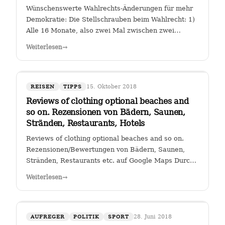
Wünschenswerte Wahlrechts-Änderungen für mehr
Demokratie: Die Stellschrauben beim Wahlrecht: 1)
Alle 16 Monate, also zwei Mal zwischen zwei
Wahlen muss eine Volksabstimmung abgehalten
Weiterlesen
→
werden zur Arbeit der Kanzlerin. Wer (die Zahl
wäre diskussionswürdig) weniger als 40 %…
15. Oktober 2018
REISEN
TIPPS
Reviews of clothing optional beaches and
so on. Rezensionen von Bädern, Saunen,
Stränden, Restaurants, Hotels
Reviews of clothing optional beaches and so on.
Rezensionen/Bewertungen von Bädern, Saunen,
Stränden, Restaurants etc. auf Google Maps Durch
Klicken auf den Link " Reviews of clothing optional
Weiterlesen
→
beaches and so on._Rezensionen/Bewertungen von
Bädern, Saunen, Stränden, Restaurants…
28. Juni 2018
AUFREGER
POLITIK
SPORT