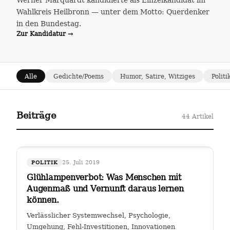
Werner Marquardt kandidierte als Einzelkandidat im
Wahlkreis Heilbronn — unter dem Motto: Querdenker
in den Bundestag.
Zur Kandidatur →
Alle
Gedichte/Poems
Humor, Satire, Witziges
Politi
Beiträge
44 Artikel
25. Juli 2019
POLITIK
Glühlampenverbot: Was Menschen mit
Augenmaß und Vernunft daraus lernen
können.
Verlässlicher Systemwechsel, Psychologie,
Umgehung, Fehl-Investitionen, Innovationen