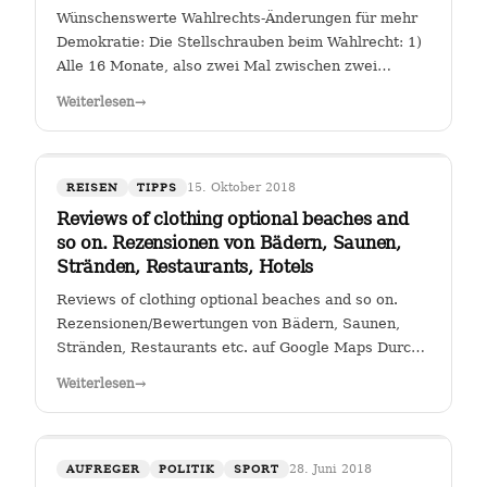
Wünschenswerte Wahlrechts-Änderungen für mehr
Demokratie: Die Stellschrauben beim Wahlrecht: 1)
Alle 16 Monate, also zwei Mal zwischen zwei
Wahlen muss eine Volksabstimmung abgehalten
Weiterlesen
→
werden zur Arbeit der Kanzlerin. Wer (die Zahl
wäre diskussionswürdig) weniger als 40 %…
15. Oktober 2018
REISEN
TIPPS
Reviews of clothing optional beaches and
so on. Rezensionen von Bädern, Saunen,
Stränden, Restaurants, Hotels
Reviews of clothing optional beaches and so on.
Rezensionen/Bewertungen von Bädern, Saunen,
Stränden, Restaurants etc. auf Google Maps Durch
Klicken auf den Link " Reviews of clothing optional
Weiterlesen
→
beaches and so on._Rezensionen/Bewertungen von
Bädern, Saunen, Stränden, Restaurants…
28. Juni 2018
AUFREGER
POLITIK
SPORT