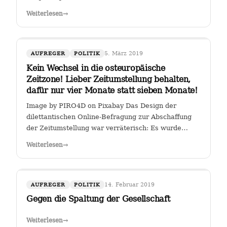
Weiterlesen
→
5. März 2019
AUFREGER
POLITIK
Kein Wechsel in die osteuropäische
Zeitzone! Lieber Zeitumstellung behalten,
dafür nur vier Monate statt sieben Monate!
Image by PIRO4D on Pixabay Das Design der
dilettantischen Online-Befragung zur Abschaffung
der Zeitumstellung war verräterisch: Es wurde
stillschweigend eine Zweit-Frage eingearbeitet, ob
Weiterlesen
→
man, falls die Zeitumstellumg abgeschafft werden
sollte, lieber eine ewige Sommerzeit oder…
14. Februar 2019
AUFREGER
POLITIK
Gegen die Spaltung der Gesellschaft
Weiterlesen
→