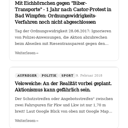
Mit Eichhörnchen gegen "Biber-
Transporte" - 1 Jahr nach Castor-Protest in
Bad Wimpfen: Ordnungswidrigkeits-
Verfahren noch nicht abgeschlossen
Tag der Ordnungswidrigkeit 28.06.2017: Ignorieren
von Polizei-Anweisungen, die Aktion abzubrechen
beim Abseilen mit Riesentransparent gegen den
Castor-Transport von radioaktiven Brennelementen
Weiterlesen
→
vom Kernkraftwerk Obrigheim zum Gemeinschafts-
Kernkraftwerk Neckarwestheim an der…
9. Februar 2018
AUFREGER
POLITIK
SPORT
Veloweiche: An der Realität vorbei geplant.
Aktionismus kann gefährlich sein.
Der Schutzstreifen oder Angebotsstreifen" zwischen
zwei Fahrspuren für Pkw und Lkw ist nur 1,70 m
breit! Laut Google Blick von oben mit Google Maps
Glauben die Planer der Stadt Heilbronn tatsächlich,
Weiterlesen
→
dass sie es geschafft haben, an der Kreuzung Ch