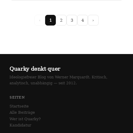
arlottenstraße und…
‹
1
2
3
4
›
Quarky denkt quer
Ideologiefreier Blog von Werner Marquardt. Kritisch,
analytisch, unabhängig — seit 2012.
SEITEN
Startseite
Alle Beiträge
Wer ist Quarky?
Kandidatur