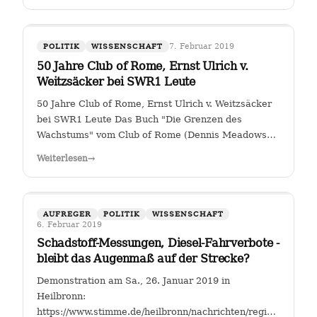
7. Februar 2019
POLITIK
WISSENSCHAFT
50 Jahre Club of Rome, Ernst Ulrich v.
Weitzsäcker bei SWR1 Leute
50 Jahre Club of Rome, Ernst Ulrich v. Weitzsäcker
bei SWR1 Leute Das Buch "Die Grenzen des
Wachstums" vom Club of Rome (Dennis Meadows
et. al.) kam 1972 heraus. Für mich war darin das
Weiterlesen
→
ungebremste Bevölkerungswachstum als die größte
Herausforderung der Menschheit herausgestellt. …
AUFREGER
POLITIK
WISSENSCHAFT
6. Februar 2019
Schadstoff-Messungen, Diesel-Fahrverbote -
bleibt das Augenmaß auf der Strecke?
Demonstration am Sa., 26. Januar 2019 in
Heilbronn:
https://www.stimme.de/heilbronn/nachrichten/region/Streitfal