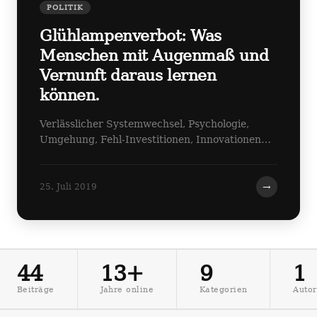
POLITIK
Glühlampenverbot: Was
Menschen mit Augenmaß und
Vernunft daraus lernen
können.
Verlässlicher Systemwechsel, Psychologie,
Umgehung, Fehl-Investitionen, Innovationen…
→
25. Juli 2019
44
13+
9
1
Beiträge
Jahre online
Kategorien
Autor