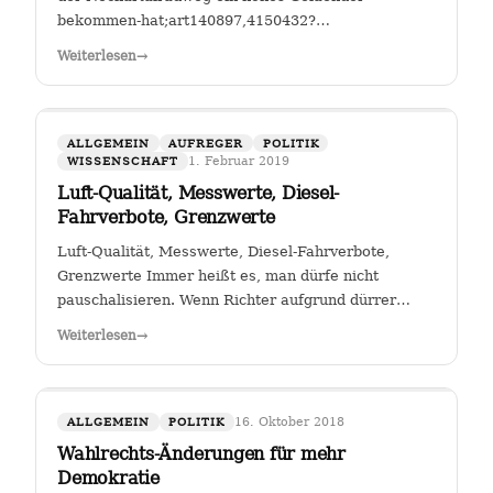
bekommen-hat;art140897,4150432?
fbclid=IwAR25mmQL115Hc2jLdZk0em9Pqk2iM2a2BKkG
Weiterlesen
→
FGSV , ein (noch?) gemeinnütziger Verein mit Sitz in
Köln hat das Sagen bei…
ALLGEMEIN
AUFREGER
POLITIK
1. Februar 2019
WISSENSCHAFT
Luft-Qualität, Messwerte, Diesel-
Fahrverbote, Grenzwerte
Luft-Qualität, Messwerte, Diesel-Fahrverbote,
Grenzwerte Immer heißt es, man dürfe nicht
pauschalisieren. Wenn Richter aufgrund dürrer
Faktenlage Fahrverbote durch betroffene Städte für
Weiterlesen
→
Fahrzeuge bestimmter Schadstoffklassen als
zulässig betrachten, so sehe ich darin genau das:…
16. Oktober 2018
ALLGEMEIN
POLITIK
Wahlrechts-Änderungen für mehr
Demokratie