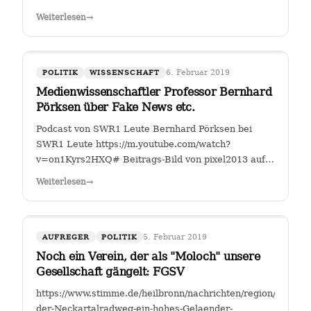
Fahrverbote-Proteststimmung-
Weiterlesen
→
waechst;art140897,4149264?
fbclid=IwAR2TEzo3Sjl3IQ_YSjbCFI26nr6qjs00HkfnZShh1
" Einer, der sich seit Jahren mit…
6. Februar 2019
POLITIK
WISSENSCHAFT
Medienwissenschaftler Professor Bernhard
Pörksen über Fake News etc.
Podcast von SWR1 Leute Bernhard Pörksen bei
SWR1 Leute https://m.youtube.com/watch?
v=on1Kyrs2HXQ# Beitrags-Bild von pixel2013 auf
Pixabay
Weiterlesen
→
5. Februar 2019
AUFREGER
POLITIK
Noch ein Verein, der als "Moloch" unsere
Gesellschaft gängelt: FGSV
https://www.stimme.de/heilbronn/nachrichten/region/Warum-
der-Neckartalradweg-ein-hohes-Gelaender-