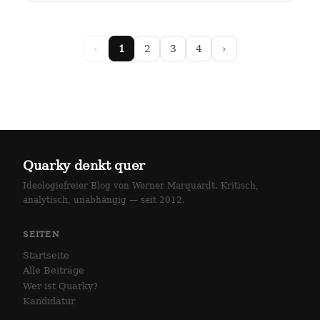
arlottenstraße und…
‹
1
2
3
4
›
Quarky denkt quer
Ideologiefreier Blog von Werner Marquardt. Kritisch,
analytisch, unabhängig — seit 2012.
SEITEN
Startseite
Alle Beiträge
Wer ist Quarky?
Kandidatur