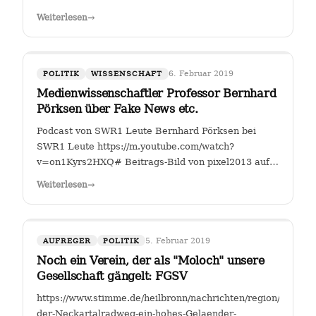
Fahrverbote-Proteststimmung-
Weiterlesen
→
waechst;art140897,4149264?
fbclid=IwAR2TEzo3Sjl3IQ_YSjbCFI26nr6qjs00HkfnZShh1
" Einer, der sich seit Jahren mit…
6. Februar 2019
POLITIK
WISSENSCHAFT
Medienwissenschaftler Professor Bernhard
Pörksen über Fake News etc.
Podcast von SWR1 Leute Bernhard Pörksen bei
SWR1 Leute https://m.youtube.com/watch?
v=on1Kyrs2HXQ# Beitrags-Bild von pixel2013 auf
Pixabay
Weiterlesen
→
5. Februar 2019
AUFREGER
POLITIK
Noch ein Verein, der als "Moloch" unsere
Gesellschaft gängelt: FGSV
https://www.stimme.de/heilbronn/nachrichten/region/Warum-
der-Neckartalradweg-ein-hohes-Gelaender-