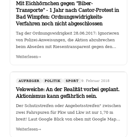
Mit Eichhörnchen gegen "Biber-
Transporte" - 1 Jahr nach Castor-Protest in
Bad Wimpfen: Ordnungswidrigkeits-
Verfahren noch nicht abgeschlossen
Tag der Ordnungswidrigkeit 28.06.2017: Ignorieren
von Polizei-Anweisungen, die Aktion abzubrechen
beim Abseilen mit Riesentransparent gegen den
Castor-Transport von radioaktiven Brennelementen
Weiterlesen
→
vom Kernkraftwerk Obrigheim zum Gemeinschafts-
Kernkraftwerk Neckarwestheim an der…
9. Februar 2018
AUFREGER
POLITIK
SPORT
Veloweiche: An der Realität vorbei geplant.
Aktionismus kann gefährlich sein.
Der Schutzstreifen oder Angebotsstreifen" zwischen
zwei Fahrspuren für Pkw und Lkw ist nur 1,70 m
breit! Laut Google Blick von oben mit Google Maps
Glauben die Planer der Stadt Heilbronn tatsächlich,
Weiterlesen
→
dass sie es geschafft haben, an der Kreuzung Ch