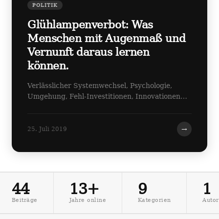
POLITIK
Glühlampenverbot: Was
Menschen mit Augenmaß und
Vernunft daraus lernen
können.
Verlässlicher Systemwechsel, Psychologie,
Umgehung, Fehl-Investitionen, Innovationen…
→
25. Juli 2019
44
13+
9
1
Beiträge
Jahre online
Kategorien
Autor