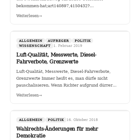
bekommen-hat;art140897,4150432?
fbclid=IwAR25mmQL115Hc2jLdZk0em9Pqk2iM2a2BKkG
Weiterlesen
→
FGSV , ein (noch?) gemeinnütziger Verein mit Sitz in
Köln hat das Sagen bei…
ALLGEMEIN
AUFREGER
POLITIK
1. Februar 2019
WISSENSCHAFT
Luft-Qualität, Messwerte, Diesel-
Fahrverbote, Grenzwerte
Luft-Qualität, Messwerte, Diesel-Fahrverbote,
Grenzwerte Immer heißt es, man dürfe nicht
pauschalisieren. Wenn Richter aufgrund dürrer
Faktenlage Fahrverbote durch betroffene Städte für
Weiterlesen
→
Fahrzeuge bestimmter Schadstoffklassen als
zulässig betrachten, so sehe ich darin genau das:…
16. Oktober 2018
ALLGEMEIN
POLITIK
Wahlrechts-Änderungen für mehr
Demokratie