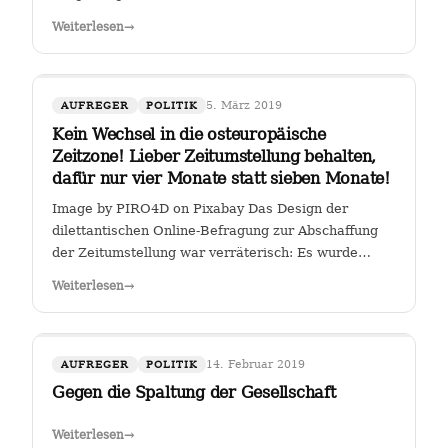
Weiterlesen
→
5. März 2019
AUFREGER
POLITIK
Kein Wechsel in die osteuropäische
Zeitzone! Lieber Zeitumstellung behalten,
dafür nur vier Monate statt sieben Monate!
Image by PIRO4D on Pixabay Das Design der
dilettantischen Online-Befragung zur Abschaffung
der Zeitumstellung war verräterisch: Es wurde
stillschweigend eine Zweit-Frage eingearbeitet, ob
Weiterlesen
→
man, falls die Zeitumstellumg abgeschafft werden
sollte, lieber eine ewige Sommerzeit oder…
14. Februar 2019
AUFREGER
POLITIK
Gegen die Spaltung der Gesellschaft
Weiterlesen
→