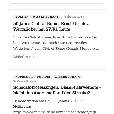
7. Februar 2019
POLITIK
WISSENSCHAFT
50 Jahre Club of Rome, Ernst Ulrich v.
Weitzsäcker bei SWR1 Leute
50 Jahre Club of Rome, Ernst Ulrich v. Weitzsäcker
bei SWR1 Leute Das Buch "Die Grenzen des
Wachstums" vom Club of Rome (Dennis Meadows
et. al.) kam 1972 heraus. Für mich war darin das
Weiterlesen
→
ungebremste Bevölkerungswachstum als die größte
Herausforderung der Menschheit herausgestellt. …
AUFREGER
POLITIK
WISSENSCHAFT
6. Februar 2019
Schadstoff-Messungen, Diesel-Fahrverbote -
bleibt das Augenmaß auf der Strecke?
Demonstration am Sa., 26. Januar 2019 in
Heilbronn:
https://www.stimme.de/heilbronn/nachrichten/region/Streitfal