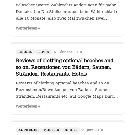
Wünschenswerte Wahlrechts-Änderungen für mehr
Demokratie: Die Stellschrauben beim Wahlrecht: 1)
Alle 16 Monate, also zwei Mal zwischen zwei
Wahlen muss eine Volksabstimmung abgehalten
Weiterlesen
→
werden zur Arbeit der Kanzlerin. Wer (die Zahl
wäre diskussionswürdig) weniger als 40 %…
15. Oktober 2018
REISEN
TIPPS
Reviews of clothing optional beaches and
so on. Rezensionen von Bädern, Saunen,
Stränden, Restaurants, Hotels
Reviews of clothing optional beaches and so on.
Rezensionen/Bewertungen von Bädern, Saunen,
Stränden, Restaurants etc. auf Google Maps Durch
Klicken auf den Link " Reviews of clothing optional
Weiterlesen
→
beaches and so on._Rezensionen/Bewertungen von
Bädern, Saunen, Stränden, Restaurants…
28. Juni 2018
AUFREGER
POLITIK
SPORT