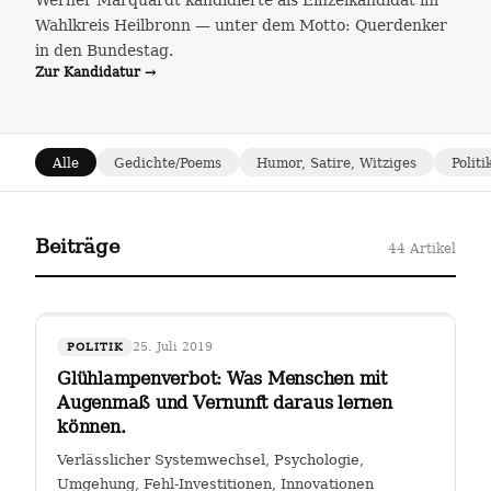
Werner Marquardt kandidierte als Einzelkandidat im
Wahlkreis Heilbronn — unter dem Motto: Querdenker
in den Bundestag.
Zur Kandidatur →
Alle
Gedichte/Poems
Humor, Satire, Witziges
Politi
Beiträge
44 Artikel
25. Juli 2019
POLITIK
Glühlampenverbot: Was Menschen mit
Augenmaß und Vernunft daraus lernen
können.
Verlässlicher Systemwechsel, Psychologie,
Umgehung, Fehl-Investitionen, Innovationen