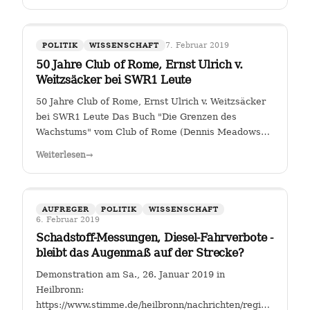
7. Februar 2019
POLITIK
WISSENSCHAFT
50 Jahre Club of Rome, Ernst Ulrich v.
Weitzsäcker bei SWR1 Leute
50 Jahre Club of Rome, Ernst Ulrich v. Weitzsäcker
bei SWR1 Leute Das Buch "Die Grenzen des
Wachstums" vom Club of Rome (Dennis Meadows
et. al.) kam 1972 heraus. Für mich war darin das
Weiterlesen
→
ungebremste Bevölkerungswachstum als die größte
Herausforderung der Menschheit herausgestellt. …
AUFREGER
POLITIK
WISSENSCHAFT
6. Februar 2019
Schadstoff-Messungen, Diesel-Fahrverbote -
bleibt das Augenmaß auf der Strecke?
Demonstration am Sa., 26. Januar 2019 in
Heilbronn:
https://www.stimme.de/heilbronn/nachrichten/region/Streitfal