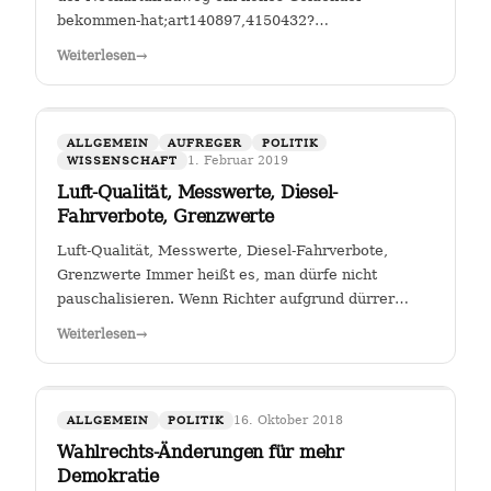
bekommen-hat;art140897,4150432?
fbclid=IwAR25mmQL115Hc2jLdZk0em9Pqk2iM2a2BKkG
Weiterlesen
→
FGSV , ein (noch?) gemeinnütziger Verein mit Sitz in
Köln hat das Sagen bei…
ALLGEMEIN
AUFREGER
POLITIK
1. Februar 2019
WISSENSCHAFT
Luft-Qualität, Messwerte, Diesel-
Fahrverbote, Grenzwerte
Luft-Qualität, Messwerte, Diesel-Fahrverbote,
Grenzwerte Immer heißt es, man dürfe nicht
pauschalisieren. Wenn Richter aufgrund dürrer
Faktenlage Fahrverbote durch betroffene Städte für
Weiterlesen
→
Fahrzeuge bestimmter Schadstoffklassen als
zulässig betrachten, so sehe ich darin genau das:…
16. Oktober 2018
ALLGEMEIN
POLITIK
Wahlrechts-Änderungen für mehr
Demokratie