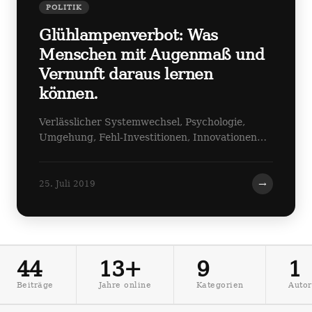
POLITIK
Glühlampenverbot: Was
Menschen mit Augenmaß und
Vernunft daraus lernen
können.
Verlässlicher Systemwechsel, Psychologie,
Umgehung, Fehl-Investitionen, Innovationen…
→
25. Juli 2019
44
13+
9
1
Beiträge
Jahre online
Kategorien
Autor