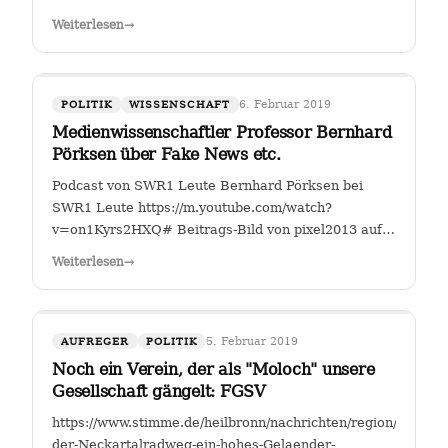
Fahrverbote-Proteststimmung-
Weiterlesen
→
waechst;art140897,4149264?
fbclid=IwAR2TEzo3Sjl3IQ_YSjbCFI26nr6qjs00HkfnZShh1
" Einer, der sich seit Jahren mit…
6. Februar 2019
POLITIK
WISSENSCHAFT
Medienwissenschaftler Professor Bernhard
Pörksen über Fake News etc.
Podcast von SWR1 Leute Bernhard Pörksen bei
SWR1 Leute https://m.youtube.com/watch?
v=on1Kyrs2HXQ# Beitrags-Bild von pixel2013 auf
Pixabay
Weiterlesen
→
5. Februar 2019
AUFREGER
POLITIK
Noch ein Verein, der als "Moloch" unsere
Gesellschaft gängelt: FGSV
https://www.stimme.de/heilbronn/nachrichten/region/Warum-
der-Neckartalradweg-ein-hohes-Gelaender-