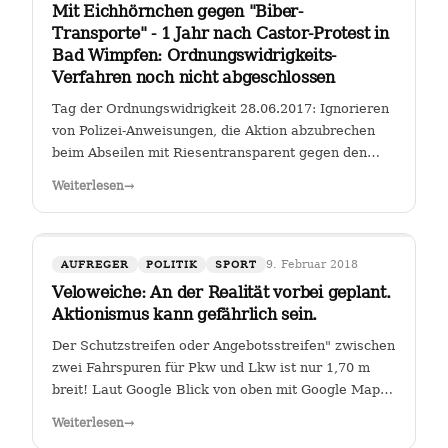
Mit Eichhörnchen gegen "Biber-
Transporte" - 1 Jahr nach Castor-Protest in
Bad Wimpfen: Ordnungswidrigkeits-
Verfahren noch nicht abgeschlossen
Tag der Ordnungswidrigkeit 28.06.2017: Ignorieren
von Polizei-Anweisungen, die Aktion abzubrechen
beim Abseilen mit Riesentransparent gegen den
Castor-Transport von radioaktiven Brennelementen
Weiterlesen
→
vom Kernkraftwerk Obrigheim zum Gemeinschafts-
Kernkraftwerk Neckarwestheim an der…
9. Februar 2018
AUFREGER
POLITIK
SPORT
Veloweiche: An der Realität vorbei geplant.
Aktionismus kann gefährlich sein.
Der Schutzstreifen oder Angebotsstreifen" zwischen
zwei Fahrspuren für Pkw und Lkw ist nur 1,70 m
breit! Laut Google Blick von oben mit Google Maps
Glauben die Planer der Stadt Heilbronn tatsächlich,
Weiterlesen
→
dass sie es geschafft haben, an der Kreuzung Ch