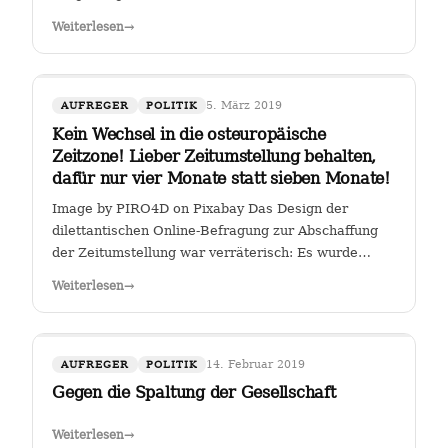
Weiterlesen
→
5. März 2019
AUFREGER
POLITIK
Kein Wechsel in die osteuropäische
Zeitzone! Lieber Zeitumstellung behalten,
dafür nur vier Monate statt sieben Monate!
Image by PIRO4D on Pixabay Das Design der
dilettantischen Online-Befragung zur Abschaffung
der Zeitumstellung war verräterisch: Es wurde
stillschweigend eine Zweit-Frage eingearbeitet, ob
Weiterlesen
→
man, falls die Zeitumstellumg abgeschafft werden
sollte, lieber eine ewige Sommerzeit oder…
14. Februar 2019
AUFREGER
POLITIK
Gegen die Spaltung der Gesellschaft
Weiterlesen
→