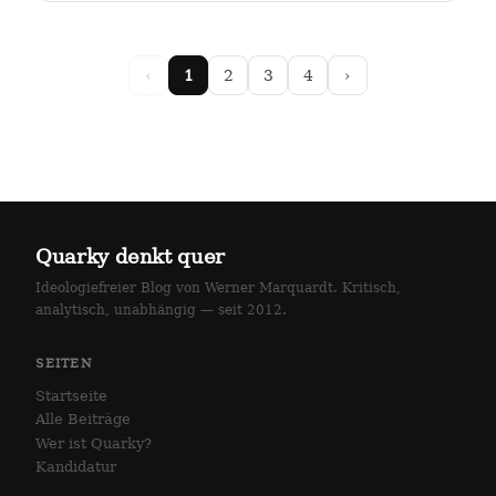
arlottenstraße und…
‹
1
2
3
4
›
Quarky denkt quer
Ideologiefreier Blog von Werner Marquardt. Kritisch,
analytisch, unabhängig — seit 2012.
SEITEN
Startseite
Alle Beiträge
Wer ist Quarky?
Kandidatur