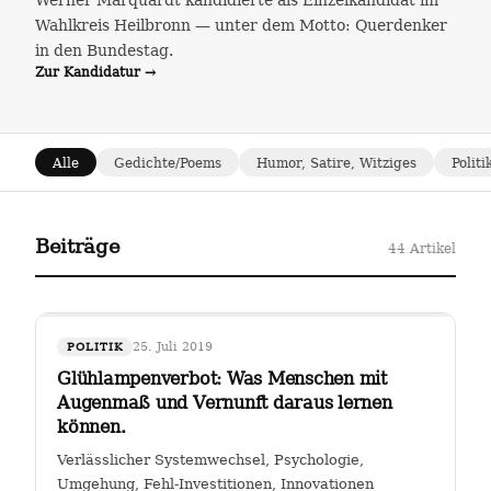
Werner Marquardt kandidierte als Einzelkandidat im
Wahlkreis Heilbronn — unter dem Motto: Querdenker
in den Bundestag.
Zur Kandidatur →
Alle
Gedichte/Poems
Humor, Satire, Witziges
Politi
Beiträge
44 Artikel
25. Juli 2019
POLITIK
Glühlampenverbot: Was Menschen mit
Augenmaß und Vernunft daraus lernen
können.
Verlässlicher Systemwechsel, Psychologie,
Umgehung, Fehl-Investitionen, Innovationen