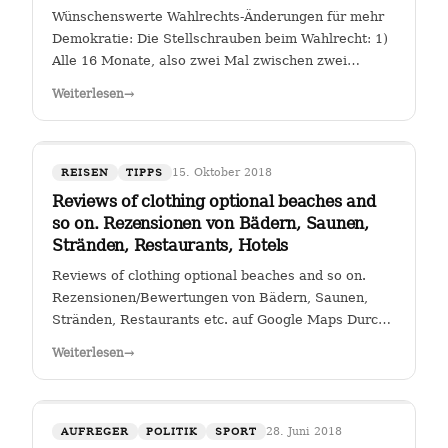
Wünschenswerte Wahlrechts-Änderungen für mehr
Demokratie: Die Stellschrauben beim Wahlrecht: 1)
Alle 16 Monate, also zwei Mal zwischen zwei
Wahlen muss eine Volksabstimmung abgehalten
Weiterlesen
→
werden zur Arbeit der Kanzlerin. Wer (die Zahl
wäre diskussionswürdig) weniger als 40 %…
15. Oktober 2018
REISEN
TIPPS
Reviews of clothing optional beaches and
so on. Rezensionen von Bädern, Saunen,
Stränden, Restaurants, Hotels
Reviews of clothing optional beaches and so on.
Rezensionen/Bewertungen von Bädern, Saunen,
Stränden, Restaurants etc. auf Google Maps Durch
Klicken auf den Link " Reviews of clothing optional
Weiterlesen
→
beaches and so on._Rezensionen/Bewertungen von
Bädern, Saunen, Stränden, Restaurants…
28. Juni 2018
AUFREGER
POLITIK
SPORT