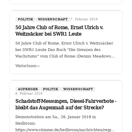
7. Februar 2019
POLITIK
WISSENSCHAFT
50 Jahre Club of Rome, Ernst Ulrich v.
Weitzsäcker bei SWR1 Leute
50 Jahre Club of Rome, Ernst Ulrich v. Weitzsäcker
bei SWR1 Leute Das Buch "Die Grenzen des
Wachstums" vom Club of Rome (Dennis Meadows
et. al.) kam 1972 heraus. Für mich war darin das
Weiterlesen
→
ungebremste Bevölkerungswachstum als die größte
Herausforderung der Menschheit herausgestellt. …
AUFREGER
POLITIK
WISSENSCHAFT
6. Februar 2019
Schadstoff-Messungen, Diesel-Fahrverbote -
bleibt das Augenmaß auf der Strecke?
Demonstration am Sa., 26. Januar 2019 in
Heilbronn:
https://www.stimme.de/heilbronn/nachrichten/region/Streitfal