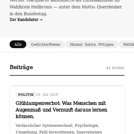
Werner Marquardt kandidierte als Einzelkandidat im
Wahlkreis Heilbronn — unter dem Motto: Querdenker
in den Bundestag.
Zur Kandidatur →
Alle
Gedichte/Poems
Humor, Satire, Witziges
Politi
Beiträge
44 Artikel
25. Juli 2019
POLITIK
Glühlampenverbot: Was Menschen mit
Augenmaß und Vernunft daraus lernen
können.
Verlässlicher Systemwechsel, Psychologie,
Umgehung, Fehl-Investitionen, Innovationen