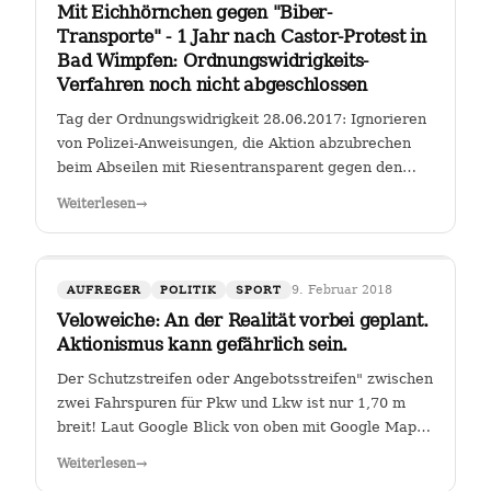
Mit Eichhörnchen gegen "Biber-
Transporte" - 1 Jahr nach Castor-Protest in
Bad Wimpfen: Ordnungswidrigkeits-
Verfahren noch nicht abgeschlossen
Tag der Ordnungswidrigkeit 28.06.2017: Ignorieren
von Polizei-Anweisungen, die Aktion abzubrechen
beim Abseilen mit Riesentransparent gegen den
Castor-Transport von radioaktiven Brennelementen
Weiterlesen
→
vom Kernkraftwerk Obrigheim zum Gemeinschafts-
Kernkraftwerk Neckarwestheim an der…
9. Februar 2018
AUFREGER
POLITIK
SPORT
Veloweiche: An der Realität vorbei geplant.
Aktionismus kann gefährlich sein.
Der Schutzstreifen oder Angebotsstreifen" zwischen
zwei Fahrspuren für Pkw und Lkw ist nur 1,70 m
breit! Laut Google Blick von oben mit Google Maps
Glauben die Planer der Stadt Heilbronn tatsächlich,
Weiterlesen
→
dass sie es geschafft haben, an der Kreuzung Ch