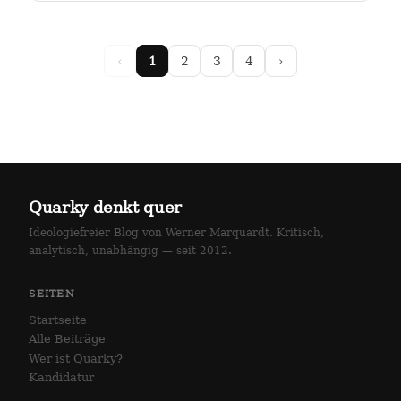
arlottenstraße und…
‹
1
2
3
4
›
Quarky denkt quer
Ideologiefreier Blog von Werner Marquardt. Kritisch,
analytisch, unabhängig — seit 2012.
SEITEN
Startseite
Alle Beiträge
Wer ist Quarky?
Kandidatur