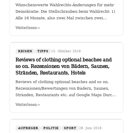
Wünschenswerte Wahlrechts-Änderungen für mehr
Demokratie: Die Stellschrauben beim Wahlrecht: 1)
Alle 16 Monate, also zwei Mal zwischen zwei
Wahlen muss eine Volksabstimmung abgehalten
Weiterlesen
→
werden zur Arbeit der Kanzlerin. Wer (die Zahl
wäre diskussionswürdig) weniger als 40 %…
15. Oktober 2018
REISEN
TIPPS
Reviews of clothing optional beaches and
so on. Rezensionen von Bädern, Saunen,
Stränden, Restaurants, Hotels
Reviews of clothing optional beaches and so on.
Rezensionen/Bewertungen von Bädern, Saunen,
Stränden, Restaurants etc. auf Google Maps Durch
Klicken auf den Link " Reviews of clothing optional
Weiterlesen
→
beaches and so on._Rezensionen/Bewertungen von
Bädern, Saunen, Stränden, Restaurants…
28. Juni 2018
AUFREGER
POLITIK
SPORT