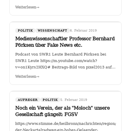
Fahrverbote-Proteststimmung-
Weiterlesen
→
waechst;art140897,4149264?
fbclid=IwAR2TEzo3Sjl3IQ_YSjbCFI26nr6qjs00HkfnZShh1
" Einer, der sich seit Jahren mit…
6. Februar 2019
POLITIK
WISSENSCHAFT
Medienwissenschaftler Professor Bernhard
Pörksen über Fake News etc.
Podcast von SWR1 Leute Bernhard Pörksen bei
SWR1 Leute https://m.youtube.com/watch?
v=on1Kyrs2HXQ# Beitrags-Bild von pixel2013 auf
Pixabay
Weiterlesen
→
5. Februar 2019
AUFREGER
POLITIK
Noch ein Verein, der als "Moloch" unsere
Gesellschaft gängelt: FGSV
https://www.stimme.de/heilbronn/nachrichten/region/Warum-
der-Neckartalradweg-ein-hohes-Gelaender-