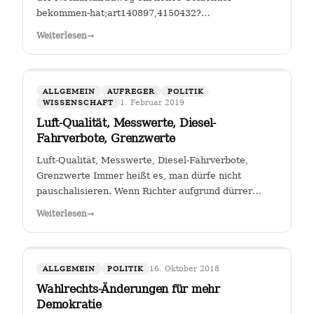
bekommen-hat;art140897,4150432?
fbclid=IwAR25mmQL115Hc2jLdZk0em9Pqk2iM2a2BKkG
Weiterlesen
→
FGSV , ein (noch?) gemeinnütziger Verein mit Sitz in
Köln hat das Sagen bei…
ALLGEMEIN
AUFREGER
POLITIK
1. Februar 2019
WISSENSCHAFT
Luft-Qualität, Messwerte, Diesel-
Fahrverbote, Grenzwerte
Luft-Qualität, Messwerte, Diesel-Fahrverbote,
Grenzwerte Immer heißt es, man dürfe nicht
pauschalisieren. Wenn Richter aufgrund dürrer
Faktenlage Fahrverbote durch betroffene Städte für
Weiterlesen
→
Fahrzeuge bestimmter Schadstoffklassen als
zulässig betrachten, so sehe ich darin genau das:…
16. Oktober 2018
ALLGEMEIN
POLITIK
Wahlrechts-Änderungen für mehr
Demokratie