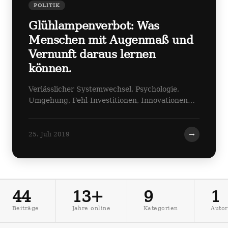
POLITIK
Glühlampenverbot: Was
Menschen mit Augenmaß und
Vernunft daraus lernen
können.
Verlässlicher Systemwechsel, Psychologie,
Umgehung, Fehl-Investitionen, Innovationen…
→
25. Juli 2019
44
13+
9
1
Beiträge
Jahre online
Kategorien
Autor