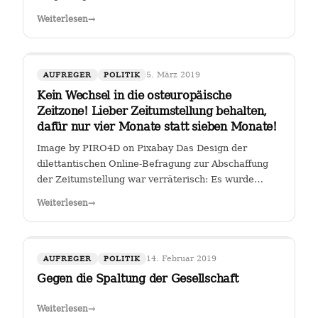
Weiterlesen
→
5. März 2019
AUFREGER
POLITIK
Kein Wechsel in die osteuropäische
Zeitzone! Lieber Zeitumstellung behalten,
dafür nur vier Monate statt sieben Monate!
Image by PIRO4D on Pixabay Das Design der
dilettantischen Online-Befragung zur Abschaffung
der Zeitumstellung war verräterisch: Es wurde
stillschweigend eine Zweit-Frage eingearbeitet, ob
Weiterlesen
→
man, falls die Zeitumstellumg abgeschafft werden
sollte, lieber eine ewige Sommerzeit oder…
14. Februar 2019
AUFREGER
POLITIK
Gegen die Spaltung der Gesellschaft
Weiterlesen
→