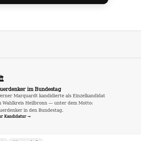
️
uerdenker im Bundestag
erner Marquardt kandidierte als Einzelkandidat
m Wahlkreis Heilbronn — unter dem Motto:
uerdenker in den Bundestag.
ur Kandidatur →