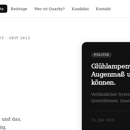
te
Beiträge
Wer ist Quarky?
Kandidat
Kontakt
 · SEIT 2012
POLITIK
Glühlampen
Augenmaß un
können.
Verlässlicher Syst
Investitionen, Inn
n und das,
25. Juli 2019
ig,