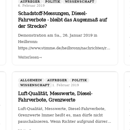
AUFREGER
POLITIK
WISSENSCHAFT
6. Februar 2019
Schadstoff-Messungen, Diesel-
Fahrverbote - bleibt das Augenmaß auf
der Strecke?
Demonstration am Sa., 26. Januar 2019 in
Heilbronn:
https://www.stimme.de/heilbronn/nachrichten/region/Streitf
Fahrverbote-Proteststimmung-
Weiterlesen
→
waechst;art140897,4149264?
fbclid=IwAR2TEzo3Sjl3IQ_YSjbCFI26nr6qjs00HkfnZShh
" Einer, der sich seit Jahren mit…
ALLGEMEIN
AUFREGER
POLITIK
1. Februar 2019
WISSENSCHAFT
Luft-Qualität, Messwerte, Diesel-
Fahrverbote, Grenzwerte
gion/Warum-
Luft-Qualität, Messwerte, Diesel-Fahrverbote,
Grenzwerte Immer heißt es, man dürfe nicht
pauschalisieren. Wenn Richter aufgrund dürrer
M2a2BKkGUhNebsOpBpQQ3C_1KYTFwes
Faktenlage Fahrverbote durch betroffene Städte