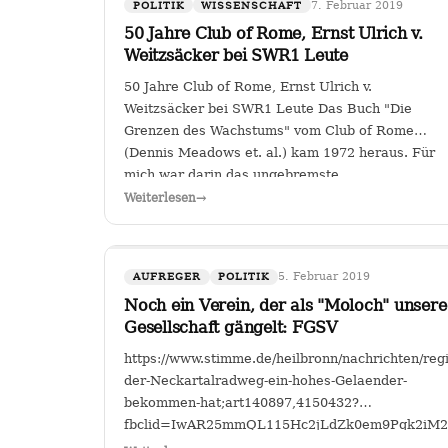
7. Februar 2019
POLITIK
WISSENSCHAFT
50 Jahre Club of Rome, Ernst Ulrich v.
Weitzsäcker bei SWR1 Leute
50 Jahre Club of Rome, Ernst Ulrich v.
Weitzsäcker bei SWR1 Leute Das Buch "Die
Grenzen des Wachstums" vom Club of Rome
(Dennis Meadows et. al.) kam 1972 heraus. Für
mich war darin das ungebremste
Bevölkerungswachstum als die größte
Weiterlesen
→
Herausforderung der Menschheit herausgestellt.
…
5. Februar 2019
AUFREGER
POLITIK
Noch ein Verein, der als "Moloch" unsere
Gesellschaft gängelt: FGSV
https://www.stimme.de/heilbronn/nachrichten/re
der-Neckartalradweg-ein-hohes-Gelaender-
bekommen-hat;art140897,4150432?
fbclid=IwAR25mmQL115Hc2jLdZk0em9Pqk2i
FGSV , ein (noch?) gemeinnütziger Verein mit