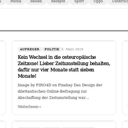
s
Politik
Reisen
Rezepte
Sport
Tipps
Unterric
5. März 2019
AUFREGER
POLITIK
Kein Wechsel in die osteuropäische
Zeitzone! Lieber Zeitumstellung behalten,
dafür nur vier Monate statt sieben
Monate!
Image by PIRO4D on Pixabay Das Design der
dilettantischen Online-Befragung zur
Abschaffung der Zeitumstellung war
verräterisch: Es wurde stillschweigend eine
Weiterlesen
→
Zweit-Frage eingearbeitet, ob man, falls die
Zeitumstellumg abgeschafft werden sollte, lieber
eine ewige Sommerzeit oder…