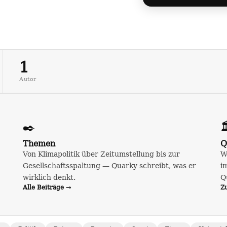
1
Autor
✒️

Themen
Q
Von Klimapolitik über Zeitumstellung bis zur
W
Gesellschaftsspaltung — Quarky schreibt, was er
i
wirklich denkt.
Q
Alle Beiträge →
Z