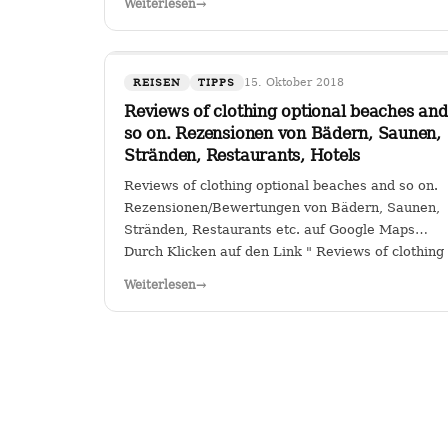
Weiterlesen
→
Sitz in Köln hat das Sagen bei…
15. Oktober 2018
REISEN
TIPPS
Reviews of clothing optional beaches and
so on. Rezensionen von Bädern, Saunen,
Stränden, Restaurants, Hotels
Reviews of clothing optional beaches and so on.
Rezensionen/Bewertungen von Bädern, Saunen,
Stränden, Restaurants etc. auf Google Maps
Durch Klicken auf den Link " Reviews of clothing
optional beaches and so
Weiterlesen
→
on._Rezensionen/Bewertungen von Bädern,
Saunen, Stränden, Restaurants…