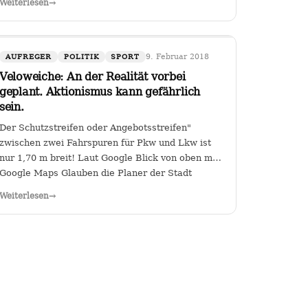
Weiterlesen
→
der Kanzlerin. Wer (die Zahl wäre
diskussionswürdig) weniger als 40 %…
9. Februar 2018
AUFREGER
POLITIK
SPORT
Veloweiche: An der Realität vorbei
geplant. Aktionismus kann gefährlich
sein.
Der Schutzstreifen oder Angebotsstreifen"
zwischen zwei Fahrspuren für Pkw und Lkw ist
nur 1,70 m breit! Laut Google Blick von oben mit
Google Maps Glauben die Planer der Stadt
Heilbronn tatsächlich, dass sie es geschafft
Weiterlesen
→
haben, an der Kreuzung Ch arlottenstraße und…