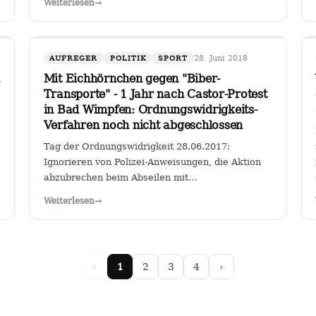
Weiterlesen
→
für Fahrzeuge bestimmter Schadstoffklassen als
zulässig betrachten, so sehe ich darin genau das:
…
28. Juni 2018
AUFREGER
POLITIK
SPORT
Mit Eichhörnchen gegen "Biber-
Transporte" - 1 Jahr nach Castor-Protest
in Bad Wimpfen: Ordnungswidrigkeits-
Verfahren noch nicht abgeschlossen
Tag der Ordnungswidrigkeit 28.06.2017:
Ignorieren von Polizei-Anweisungen, die Aktion
abzubrechen beim Abseilen mit
Riesentransparent gegen den Castor-Transport
Weiterlesen
→
von radioaktiven Brennelementen vom
Kernkraftwerk Obrigheim zum Gemeinschafts-
Kernkraftwerk Neckarwestheim an der…
‹
1
2
3
4
›