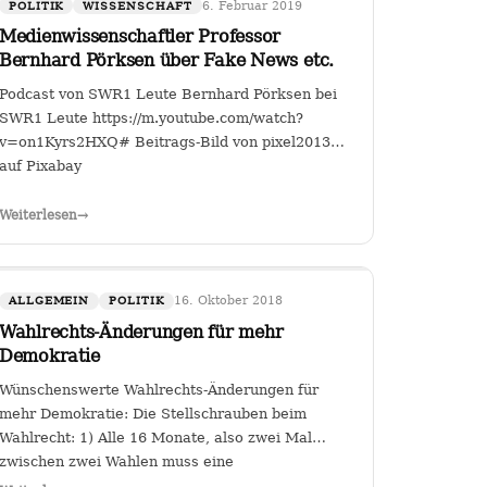
6. Februar 2019
POLITIK
WISSENSCHAFT
Medienwissenschaftler Professor
Bernhard Pörksen über Fake News etc.
Podcast von SWR1 Leute Bernhard Pörksen bei
SWR1 Leute https://m.youtube.com/watch?
v=on1Kyrs2HXQ# Beitrags-Bild von pixel2013
auf Pixabay
all-
Weiterlesen
→
1WhKhgfsIDm5bFxBAu8
16. Oktober 2018
ALLGEMEIN
POLITIK
Wahlrechts-Änderungen für mehr
Demokratie
Wünschenswerte Wahlrechts-Änderungen für
mehr Demokratie: Die Stellschrauben beim
Wahlrecht: 1) Alle 16 Monate, also zwei Mal
zwischen zwei Wahlen muss eine
Volksabstimmung abgehalten werden zur Arbeit