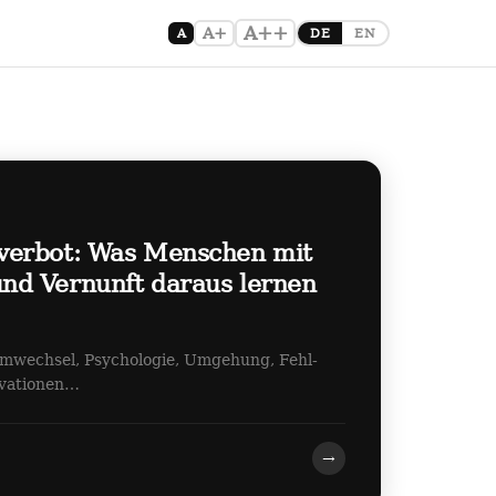
A++
A+
A
DE
EN
verbot: Was Menschen mit
d Vernunft daraus lernen
emwechsel, Psychologie, Umgehung, Fehl-
ovationen…
→