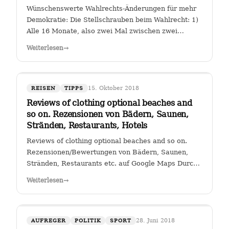
Wünschenswerte Wahlrechts-Änderungen für mehr
Demokratie: Die Stellschrauben beim Wahlrecht: 1)
Alle 16 Monate, also zwei Mal zwischen zwei
Wahlen muss eine Volksabstimmung abgehalten
Weiterlesen
→
werden zur Arbeit der Kanzlerin. Wer (die Zahl
wäre diskussionswürdig) weniger als 40 %…
15. Oktober 2018
REISEN
TIPPS
Reviews of clothing optional beaches and
so on. Rezensionen von Bädern, Saunen,
Stränden, Restaurants, Hotels
Reviews of clothing optional beaches and so on.
Rezensionen/Bewertungen von Bädern, Saunen,
Stränden, Restaurants etc. auf Google Maps Durch
Klicken auf den Link " Reviews of clothing optional
Weiterlesen
→
beaches and so on._Rezensionen/Bewertungen von
Bädern, Saunen, Stränden, Restaurants…
28. Juni 2018
AUFREGER
POLITIK
SPORT