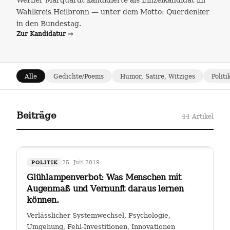
Werner Marquardt kandidierte als Einzelkandidat im
Wahlkreis Heilbronn — unter dem Motto: Querdenker
in den Bundestag.
Zur Kandidatur →
Alle
Gedichte/Poems
Humor, Satire, Witziges
Politi
Beiträge
44 Artikel
25. Juli 2019
POLITIK
Glühlampenverbot: Was Menschen mit
Augenmaß und Vernunft daraus lernen
können.
Verlässlicher Systemwechsel, Psychologie,
Umgehung, Fehl-Investitionen, Innovationen