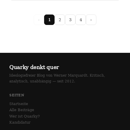
arlottenstraße und…
‹
1
2
3
4
›
Quarky denkt quer
Ideologiefreier Blog von Werner Marquardt. Kritisch,
analytisch, unabhängig — seit 2012.
SEITEN
Startseite
Alle Beiträge
Wer ist Quarky?
Kandidatur