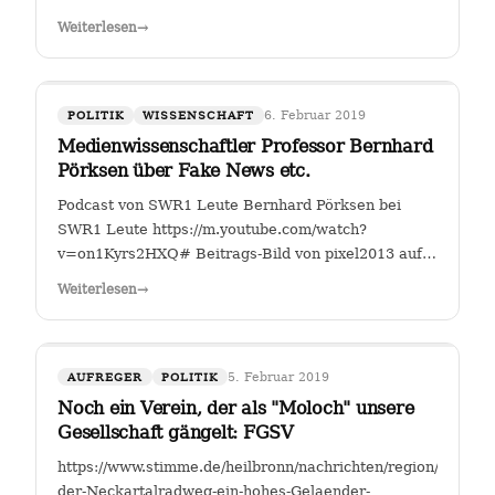
Fahrverbote-Proteststimmung-
Weiterlesen
→
waechst;art140897,4149264?
fbclid=IwAR2TEzo3Sjl3IQ_YSjbCFI26nr6qjs00HkfnZShh1
" Einer, der sich seit Jahren mit…
6. Februar 2019
POLITIK
WISSENSCHAFT
Medienwissenschaftler Professor Bernhard
Pörksen über Fake News etc.
Podcast von SWR1 Leute Bernhard Pörksen bei
SWR1 Leute https://m.youtube.com/watch?
v=on1Kyrs2HXQ# Beitrags-Bild von pixel2013 auf
Pixabay
Weiterlesen
→
5. Februar 2019
AUFREGER
POLITIK
Noch ein Verein, der als "Moloch" unsere
Gesellschaft gängelt: FGSV
https://www.stimme.de/heilbronn/nachrichten/region/Warum-
der-Neckartalradweg-ein-hohes-Gelaender-