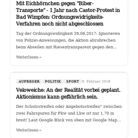
Mit Eichhörnchen gegen "Biber-
Transporte" - 1 Jahr nach Castor-Protest in
Bad Wimpfen: Ordnungswidrigkeits-
Verfahren noch nicht abgeschlossen
Tag der Ordnungswidrigkeit 28.06.2017: Ignorieren
von Polizei-Anweisungen, die Aktion abzubrechen
beim Abseilen mit Riesentransparent gegen den
Castor-Transport von radioaktiven Brennelementen
Weiterlesen
→
vom Kernkraftwerk Obrigheim zum Gemeinschafts-
Kernkraftwerk Neckarwestheim an der…
9. Februar 2018
AUFREGER
POLITIK
SPORT
Veloweiche: An der Realität vorbei geplant.
Aktionismus kann gefährlich sein.
Der Schutzstreifen oder Angebotsstreifen" zwischen
zwei Fahrspuren für Pkw und Lkw ist nur 1,70 m
breit! Laut Google Blick von oben mit Google Maps
Glauben die Planer der Stadt Heilbronn tatsächlich,
Weiterlesen
→
dass sie es geschafft haben, an der Kreuzung Ch