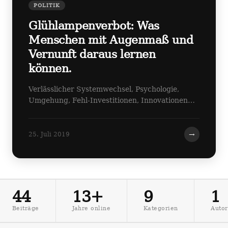
POLITIK
Glühlampenverbot: Was
Menschen mit Augenmaß und
Vernunft daraus lernen
können.
Verlässlicher Systemwechsel, Psychologie,
Umgehung, Fehl-Investitionen, Innovationen…
→
25. Juli 2019
44
13+
9
1
Beiträge
Jahre online
Kategorien
Autor