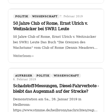
7. Februar 2019
POLITIK
WISSENSCHAFT
50 Jahre Club of Rome, Ernst Ulrich v.
Weitzsäcker bei SWR1 Leute
50 Jahre Club of Rome, Ernst Ulrich v. Weitzsäcker
bei SWR1 Leute Das Buch "Die Grenzen des
Wachstums" vom Club of Rome (Dennis Meadows
et. al.) kam 1972 heraus. Für mich war darin das
Weiterlesen
→
ungebremste Bevölkerungswachstum als die größte
Herausforderung der Menschheit herausgestellt. …
AUFREGER
POLITIK
WISSENSCHAFT
6. Februar 2019
Schadstoff-Messungen, Diesel-Fahrverbote -
bleibt das Augenmaß auf der Strecke?
Demonstration am Sa., 26. Januar 2019 in
Heilbronn:
https://www.stimme.de/heilbronn/nachrichten/region/Streitfal