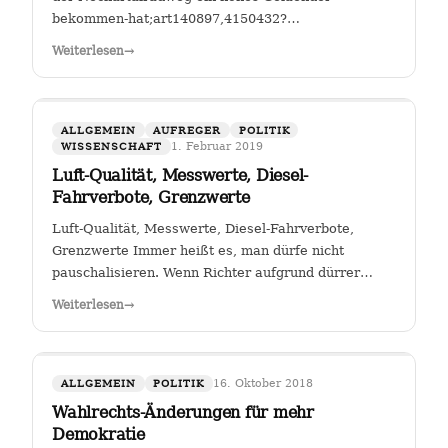
bekommen-hat;art140897,4150432?
fbclid=IwAR25mmQL115Hc2jLdZk0em9Pqk2iM2a2BKkG
Weiterlesen
→
FGSV , ein (noch?) gemeinnütziger Verein mit Sitz in
Köln hat das Sagen bei…
ALLGEMEIN
AUFREGER
POLITIK
1. Februar 2019
WISSENSCHAFT
Luft-Qualität, Messwerte, Diesel-
Fahrverbote, Grenzwerte
Luft-Qualität, Messwerte, Diesel-Fahrverbote,
Grenzwerte Immer heißt es, man dürfe nicht
pauschalisieren. Wenn Richter aufgrund dürrer
Faktenlage Fahrverbote durch betroffene Städte für
Weiterlesen
→
Fahrzeuge bestimmter Schadstoffklassen als
zulässig betrachten, so sehe ich darin genau das:…
16. Oktober 2018
ALLGEMEIN
POLITIK
Wahlrechts-Änderungen für mehr
Demokratie