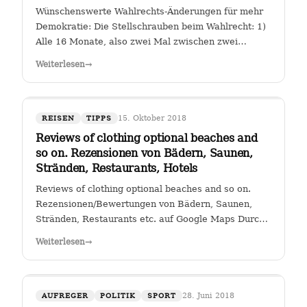
Wünschenswerte Wahlrechts-Änderungen für mehr
Demokratie: Die Stellschrauben beim Wahlrecht: 1)
Alle 16 Monate, also zwei Mal zwischen zwei
Wahlen muss eine Volksabstimmung abgehalten
Weiterlesen
→
werden zur Arbeit der Kanzlerin. Wer (die Zahl
wäre diskussionswürdig) weniger als 40 %…
15. Oktober 2018
REISEN
TIPPS
Reviews of clothing optional beaches and
so on. Rezensionen von Bädern, Saunen,
Stränden, Restaurants, Hotels
Reviews of clothing optional beaches and so on.
Rezensionen/Bewertungen von Bädern, Saunen,
Stränden, Restaurants etc. auf Google Maps Durch
Klicken auf den Link " Reviews of clothing optional
Weiterlesen
→
beaches and so on._Rezensionen/Bewertungen von
Bädern, Saunen, Stränden, Restaurants…
28. Juni 2018
AUFREGER
POLITIK
SPORT