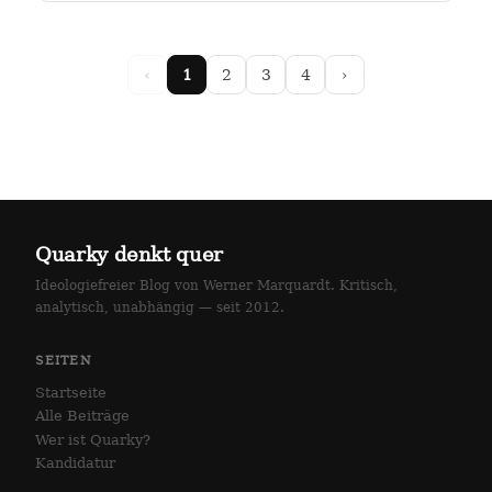
arlottenstraße und…
‹
1
2
3
4
›
Quarky denkt quer
Ideologiefreier Blog von Werner Marquardt. Kritisch,
analytisch, unabhängig — seit 2012.
SEITEN
Startseite
Alle Beiträge
Wer ist Quarky?
Kandidatur