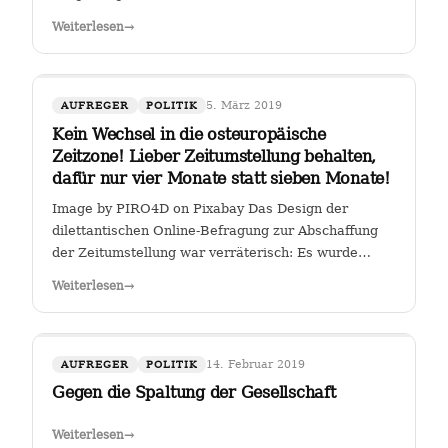
Weiterlesen
→
5. März 2019
AUFREGER
POLITIK
Kein Wechsel in die osteuropäische
Zeitzone! Lieber Zeitumstellung behalten,
dafür nur vier Monate statt sieben Monate!
Image by PIRO4D on Pixabay Das Design der
dilettantischen Online-Befragung zur Abschaffung
der Zeitumstellung war verräterisch: Es wurde
stillschweigend eine Zweit-Frage eingearbeitet, ob
Weiterlesen
→
man, falls die Zeitumstellumg abgeschafft werden
sollte, lieber eine ewige Sommerzeit oder…
14. Februar 2019
AUFREGER
POLITIK
Gegen die Spaltung der Gesellschaft
Weiterlesen
→