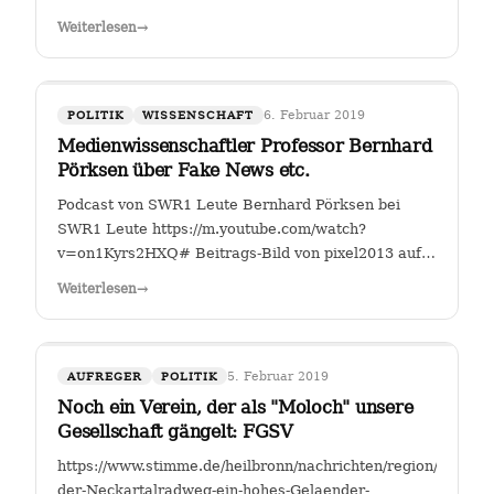
Fahrverbote-Proteststimmung-
Weiterlesen
→
waechst;art140897,4149264?
fbclid=IwAR2TEzo3Sjl3IQ_YSjbCFI26nr6qjs00HkfnZShh1
" Einer, der sich seit Jahren mit…
6. Februar 2019
POLITIK
WISSENSCHAFT
Medienwissenschaftler Professor Bernhard
Pörksen über Fake News etc.
Podcast von SWR1 Leute Bernhard Pörksen bei
SWR1 Leute https://m.youtube.com/watch?
v=on1Kyrs2HXQ# Beitrags-Bild von pixel2013 auf
Pixabay
Weiterlesen
→
5. Februar 2019
AUFREGER
POLITIK
Noch ein Verein, der als "Moloch" unsere
Gesellschaft gängelt: FGSV
https://www.stimme.de/heilbronn/nachrichten/region/Warum-
der-Neckartalradweg-ein-hohes-Gelaender-