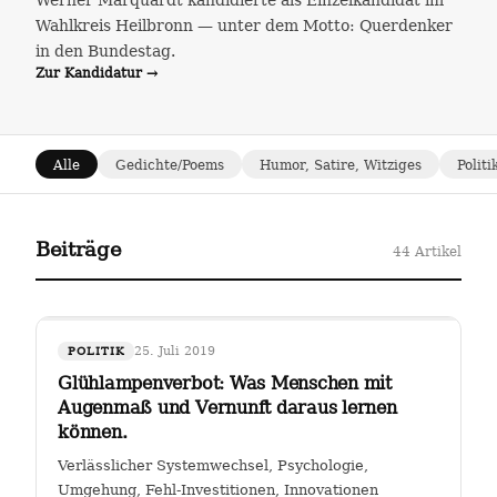
Werner Marquardt kandidierte als Einzelkandidat im
Wahlkreis Heilbronn — unter dem Motto: Querdenker
in den Bundestag.
Zur Kandidatur →
Alle
Gedichte/Poems
Humor, Satire, Witziges
Politi
Beiträge
44 Artikel
25. Juli 2019
POLITIK
Glühlampenverbot: Was Menschen mit
Augenmaß und Vernunft daraus lernen
können.
Verlässlicher Systemwechsel, Psychologie,
Umgehung, Fehl-Investitionen, Innovationen