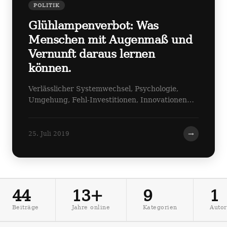
POLITIK
Glühlampenverbot: Was
Menschen mit Augenmaß und
Vernunft daraus lernen
können.
Verlässlicher Systemwechsel, Psychologie,
Umgehung, Fehl-Investitionen, Innovationen…
→
25. Juli 2019
44
13+
9
1
Beiträge
Jahre online
Kategorien
Autor