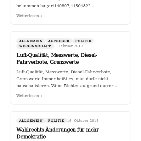
bekommen-hat;art140897,4150432?
fbclid=IwAR25mmQL115Hc2jLdZk0em9Pqk2iM2a2BKkG
Weiterlesen
→
FGSV , ein (noch?) gemeinnütziger Verein mit Sitz in
Köln hat das Sagen bei…
ALLGEMEIN
AUFREGER
POLITIK
1. Februar 2019
WISSENSCHAFT
Luft-Qualität, Messwerte, Diesel-
Fahrverbote, Grenzwerte
Luft-Qualität, Messwerte, Diesel-Fahrverbote,
Grenzwerte Immer heißt es, man dürfe nicht
pauschalisieren. Wenn Richter aufgrund dürrer
Faktenlage Fahrverbote durch betroffene Städte für
Weiterlesen
→
Fahrzeuge bestimmter Schadstoffklassen als
zulässig betrachten, so sehe ich darin genau das:…
16. Oktober 2018
ALLGEMEIN
POLITIK
Wahlrechts-Änderungen für mehr
Demokratie