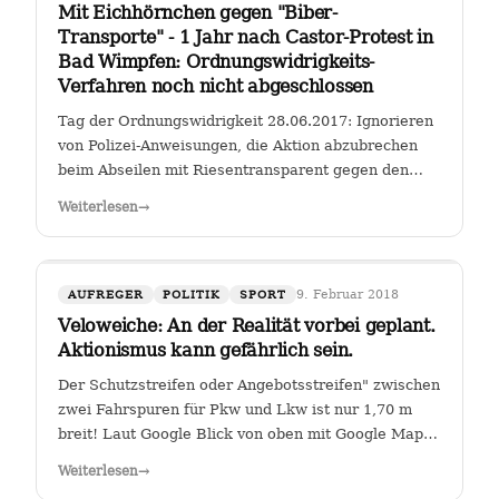
Mit Eichhörnchen gegen "Biber-
Transporte" - 1 Jahr nach Castor-Protest in
Bad Wimpfen: Ordnungswidrigkeits-
Verfahren noch nicht abgeschlossen
Tag der Ordnungswidrigkeit 28.06.2017: Ignorieren
von Polizei-Anweisungen, die Aktion abzubrechen
beim Abseilen mit Riesentransparent gegen den
Castor-Transport von radioaktiven Brennelementen
Weiterlesen
→
vom Kernkraftwerk Obrigheim zum Gemeinschafts-
Kernkraftwerk Neckarwestheim an der…
9. Februar 2018
AUFREGER
POLITIK
SPORT
Veloweiche: An der Realität vorbei geplant.
Aktionismus kann gefährlich sein.
Der Schutzstreifen oder Angebotsstreifen" zwischen
zwei Fahrspuren für Pkw und Lkw ist nur 1,70 m
breit! Laut Google Blick von oben mit Google Maps
Glauben die Planer der Stadt Heilbronn tatsächlich,
Weiterlesen
→
dass sie es geschafft haben, an der Kreuzung Ch