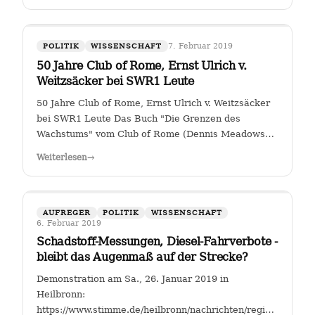
7. Februar 2019
POLITIK
WISSENSCHAFT
50 Jahre Club of Rome, Ernst Ulrich v.
Weitzsäcker bei SWR1 Leute
50 Jahre Club of Rome, Ernst Ulrich v. Weitzsäcker
bei SWR1 Leute Das Buch "Die Grenzen des
Wachstums" vom Club of Rome (Dennis Meadows
et. al.) kam 1972 heraus. Für mich war darin das
Weiterlesen
→
ungebremste Bevölkerungswachstum als die größte
Herausforderung der Menschheit herausgestellt. …
AUFREGER
POLITIK
WISSENSCHAFT
6. Februar 2019
Schadstoff-Messungen, Diesel-Fahrverbote -
bleibt das Augenmaß auf der Strecke?
Demonstration am Sa., 26. Januar 2019 in
Heilbronn:
https://www.stimme.de/heilbronn/nachrichten/region/Streitfal