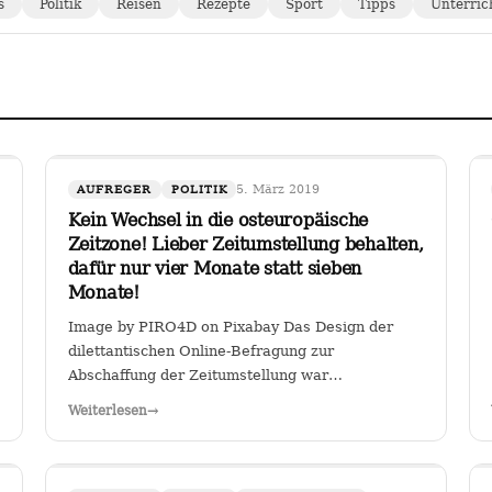
s
Politik
Reisen
Rezepte
Sport
Tipps
Unterric
5. März 2019
AUFREGER
POLITIK
Kein Wechsel in die osteuropäische
Zeitzone! Lieber Zeitumstellung behalten,
dafür nur vier Monate statt sieben
Monate!
Image by PIRO4D on Pixabay Das Design der
dilettantischen Online-Befragung zur
Abschaffung der Zeitumstellung war
verräterisch: Es wurde stillschweigend eine
Weiterlesen
→
Zweit-Frage eingearbeitet, ob man, falls die
Zeitumstellumg abgeschafft werden sollte, lieber
eine ewige Sommerzeit oder…