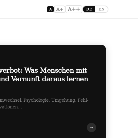
A++
A+
A
DE
EN
verbot: Was Menschen mit
d Vernunft daraus lernen
emwechsel, Psychologie, Umgehung, Fehl-
ovationen…
→