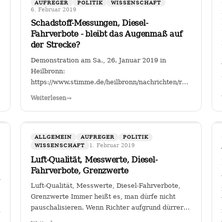
AUFREGER
POLITIK
WISSENSCHAFT
6. Februar 2019
Schadstoff-Messungen, Diesel-
Fahrverbote - bleibt das Augenmaß auf
der Strecke?
Demonstration am Sa., 26. Januar 2019 in
Heilbronn:
https://www.stimme.de/heilbronn/nachrichten/region/Streitf
Fahrverbote-Proteststimmung-
Weiterlesen
→
waechst;art140897,4149264?
fbclid=IwAR2TEzo3Sjl3IQ_YSjbCFI26nr6qjs00HkfnZShh
" Einer, der sich seit Jahren mit…
ALLGEMEIN
AUFREGER
POLITIK
1. Februar 2019
WISSENSCHAFT
Luft-Qualität, Messwerte, Diesel-
Fahrverbote, Grenzwerte
gion/Warum-
Luft-Qualität, Messwerte, Diesel-Fahrverbote,
Grenzwerte Immer heißt es, man dürfe nicht
pauschalisieren. Wenn Richter aufgrund dürrer
M2a2BKkGUhNebsOpBpQQ3C_1KYTFwes
Faktenlage Fahrverbote durch betroffene Städte