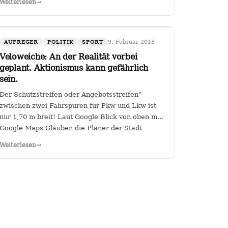
Weiterlesen
→
der Kanzlerin. Wer (die Zahl wäre
diskussionswürdig) weniger als 40 %…
9. Februar 2018
AUFREGER
POLITIK
SPORT
Veloweiche: An der Realität vorbei
geplant. Aktionismus kann gefährlich
sein.
Der Schutzstreifen oder Angebotsstreifen"
zwischen zwei Fahrspuren für Pkw und Lkw ist
nur 1,70 m breit! Laut Google Blick von oben mit
Google Maps Glauben die Planer der Stadt
Heilbronn tatsächlich, dass sie es geschafft
Weiterlesen
→
haben, an der Kreuzung Ch arlottenstraße und…