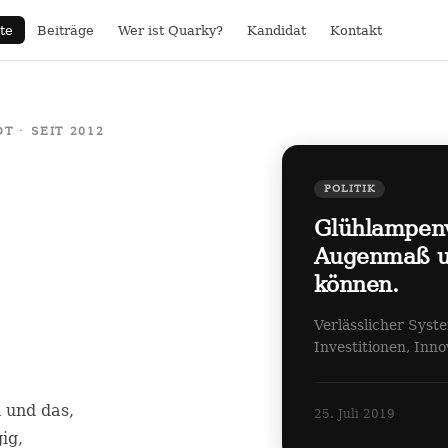
te
Beiträge
Wer ist Quarky?
Kandidat
Kontakt
 · SEIT 2012
POLITIK
Glühlampen
Augenmaß un
können.
Verlässlicher Syst
Investitionen, Inn
n und das,
25. Juli 2019
ig,