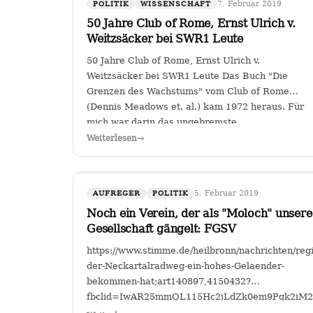
7. Februar 2019
POLITIK
WISSENSCHAFT
50 Jahre Club of Rome, Ernst Ulrich v.
Weitzsäcker bei SWR1 Leute
50 Jahre Club of Rome, Ernst Ulrich v.
Weitzsäcker bei SWR1 Leute Das Buch "Die
Grenzen des Wachstums" vom Club of Rome
(Dennis Meadows et. al.) kam 1972 heraus. Für
mich war darin das ungebremste
Bevölkerungswachstum als die größte
Weiterlesen
→
Herausforderung der Menschheit herausgestellt.
…
5. Februar 2019
AUFREGER
POLITIK
Noch ein Verein, der als "Moloch" unsere
Gesellschaft gängelt: FGSV
https://www.stimme.de/heilbronn/nachrichten/re
der-Neckartalradweg-ein-hohes-Gelaender-
bekommen-hat;art140897,4150432?
fbclid=IwAR25mmQL115Hc2jLdZk0em9Pqk2i
FGSV , ein (noch?) gemeinnütziger Verein mit