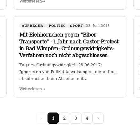
Weiterlesen
→
für Fahrzeuge bestimmter Schadstoffklassen als
zulässig betrachten, so sehe ich darin genau das:
…
28. Juni 2018
AUFREGER
POLITIK
SPORT
Mit Eichhörnchen gegen "Biber-
Transporte" - 1 Jahr nach Castor-Protest
in Bad Wimpfen: Ordnungswidrigkeits-
Verfahren noch nicht abgeschlossen
Tag der Ordnungswidrigkeit 28.06.2017:
Ignorieren von Polizei-Anweisungen, die Aktion
abzubrechen beim Abseilen mit
Riesentransparent gegen den Castor-Transport
Weiterlesen
→
von radioaktiven Brennelementen vom
Kernkraftwerk Obrigheim zum Gemeinschafts-
Kernkraftwerk Neckarwestheim an der…
‹
1
2
3
4
›