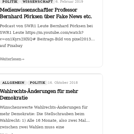
6. Februar 2019
POLITIK
WISSENSCHAFT
Medienwissenschaftler Professor
Bernhard Pörksen über Fake News etc.
Podcast von SWR1 Leute Bernhard Pörksen bei
SWR1 Leute https://m.youtube.com/watch?
v=on1Kyrs2HXQ# Beitrags-Bild von pixel2013
auf Pixabay
all-
Weiterlesen
→
1WhKhgfsIDm5bFxBAu8
16. Oktober 2018
ALLGEMEIN
POLITIK
Wahlrechts-Änderungen für mehr
Demokratie
Wünschenswerte Wahlrechts-Änderungen für
mehr Demokratie: Die Stellschrauben beim
Wahlrecht: 1) Alle 16 Monate, also zwei Mal
zwischen zwei Wahlen muss eine
Volksabstimmung abgehalten werden zur Arbeit