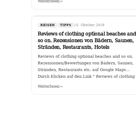
Weiterlesen
→
Sitz in Köln hat das Sagen bei…
15. Oktober 2018
REISEN
TIPPS
Reviews of clothing optional beaches and
so on. Rezensionen von Bädern, Saunen,
Stränden, Restaurants, Hotels
Reviews of clothing optional beaches and so on.
Rezensionen/Bewertungen von Bädern, Saunen,
Stränden, Restaurants etc. auf Google Maps
Durch Klicken auf den Link " Reviews of clothing
optional beaches and so
Weiterlesen
→
on._Rezensionen/Bewertungen von Bädern,
Saunen, Stränden, Restaurants…