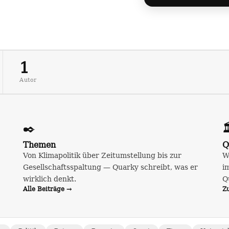
1
Autor
✒️

Themen
Q
Von Klimapolitik über Zeitumstellung bis zur
W
Gesellschaftsspaltung — Quarky schreibt, was er
i
wirklich denkt.
Q
Alle Beiträge →
Z