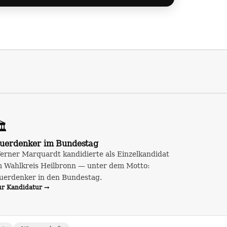
️
uerdenker im Bundestag
erner Marquardt kandidierte als Einzelkandidat
m Wahlkreis Heilbronn — unter dem Motto:
uerdenker in den Bundestag.
ur Kandidatur →