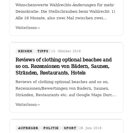
Wünschenswerte Wahlrechts-Änderungen für mehr
Demokratie: Die Stellschrauben beim Wahlrecht: 1)
Alle 16 Monate, also zwei Mal zwischen zwei
Wahlen muss eine Volksabstimmung abgehalten
Weiterlesen
→
werden zur Arbeit der Kanzlerin. Wer (die Zahl
wäre diskussionswürdig) weniger als 40 %…
15. Oktober 2018
REISEN
TIPPS
Reviews of clothing optional beaches and
so on. Rezensionen von Bädern, Saunen,
Stränden, Restaurants, Hotels
Reviews of clothing optional beaches and so on.
Rezensionen/Bewertungen von Bädern, Saunen,
Stränden, Restaurants etc. auf Google Maps Durch
Klicken auf den Link " Reviews of clothing optional
Weiterlesen
→
beaches and so on._Rezensionen/Bewertungen von
Bädern, Saunen, Stränden, Restaurants…
28. Juni 2018
AUFREGER
POLITIK
SPORT