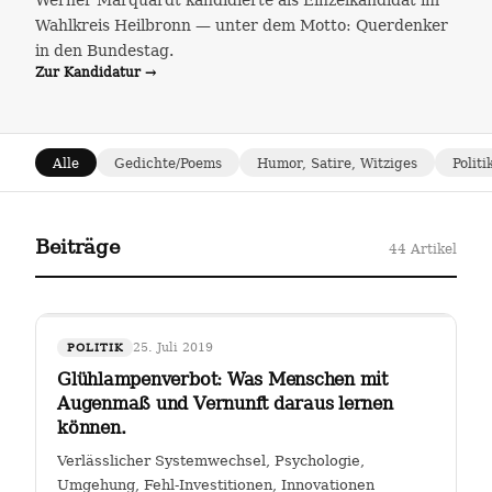
Werner Marquardt kandidierte als Einzelkandidat im
Wahlkreis Heilbronn — unter dem Motto: Querdenker
in den Bundestag.
Zur Kandidatur →
Alle
Gedichte/Poems
Humor, Satire, Witziges
Politi
Beiträge
44 Artikel
25. Juli 2019
POLITIK
Glühlampenverbot: Was Menschen mit
Augenmaß und Vernunft daraus lernen
können.
Verlässlicher Systemwechsel, Psychologie,
Umgehung, Fehl-Investitionen, Innovationen