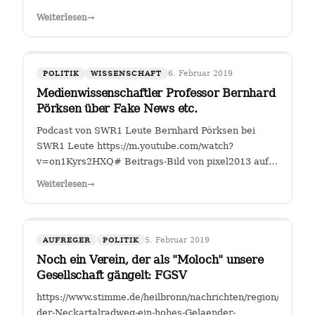
Fahrverbote-Proteststimmung-
Weiterlesen
→
waechst;art140897,4149264?
fbclid=IwAR2TEzo3Sjl3IQ_YSjbCFI26nr6qjs00HkfnZShh1
" Einer, der sich seit Jahren mit…
6. Februar 2019
POLITIK
WISSENSCHAFT
Medienwissenschaftler Professor Bernhard
Pörksen über Fake News etc.
Podcast von SWR1 Leute Bernhard Pörksen bei
SWR1 Leute https://m.youtube.com/watch?
v=on1Kyrs2HXQ# Beitrags-Bild von pixel2013 auf
Pixabay
Weiterlesen
→
5. Februar 2019
AUFREGER
POLITIK
Noch ein Verein, der als "Moloch" unsere
Gesellschaft gängelt: FGSV
https://www.stimme.de/heilbronn/nachrichten/region/Warum-
der-Neckartalradweg-ein-hohes-Gelaender-