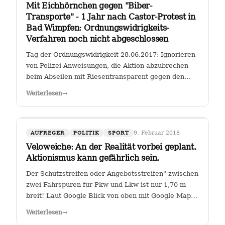
Mit Eichhörnchen gegen "Biber-
Transporte" - 1 Jahr nach Castor-Protest in
Bad Wimpfen: Ordnungswidrigkeits-
Verfahren noch nicht abgeschlossen
Tag der Ordnungswidrigkeit 28.06.2017: Ignorieren
von Polizei-Anweisungen, die Aktion abzubrechen
beim Abseilen mit Riesentransparent gegen den
Castor-Transport von radioaktiven Brennelementen
Weiterlesen
→
vom Kernkraftwerk Obrigheim zum Gemeinschafts-
Kernkraftwerk Neckarwestheim an der…
9. Februar 2018
AUFREGER
POLITIK
SPORT
Veloweiche: An der Realität vorbei geplant.
Aktionismus kann gefährlich sein.
Der Schutzstreifen oder Angebotsstreifen" zwischen
zwei Fahrspuren für Pkw und Lkw ist nur 1,70 m
breit! Laut Google Blick von oben mit Google Maps
Glauben die Planer der Stadt Heilbronn tatsächlich,
Weiterlesen
→
dass sie es geschafft haben, an der Kreuzung Ch