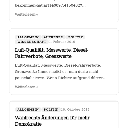
bekommen-hat;art140897,4150432?
fbclid=IwAR25mmQL115Hc2jLdZk0em9Pqk2iM2a2BKkG
Weiterlesen
→
FGSV , ein (noch?) gemeinnütziger Verein mit Sitz in
Köln hat das Sagen bei…
ALLGEMEIN
AUFREGER
POLITIK
1. Februar 2019
WISSENSCHAFT
Luft-Qualität, Messwerte, Diesel-
Fahrverbote, Grenzwerte
Luft-Qualität, Messwerte, Diesel-Fahrverbote,
Grenzwerte Immer heißt es, man dürfe nicht
pauschalisieren. Wenn Richter aufgrund dürrer
Faktenlage Fahrverbote durch betroffene Städte für
Weiterlesen
→
Fahrzeuge bestimmter Schadstoffklassen als
zulässig betrachten, so sehe ich darin genau das:…
16. Oktober 2018
ALLGEMEIN
POLITIK
Wahlrechts-Änderungen für mehr
Demokratie