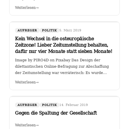
Weiterlesen
→
5. März 2019
AUFREGER
POLITIK
Kein Wechsel in die osteuropäische
Zeitzone! Lieber Zeitumstellung behalten,
dafür nur vier Monate statt sieben Monate!
Image by PIRO4D on Pixabay Das Design der
dilettantischen Online-Befragung zur Abschaffung
der Zeitumstellung war verräterisch: Es wurde
stillschweigend eine Zweit-Frage eingearbeitet, ob
Weiterlesen
→
man, falls die Zeitumstellumg abgeschafft werden
sollte, lieber eine ewige Sommerzeit oder…
14. Februar 2019
AUFREGER
POLITIK
Gegen die Spaltung der Gesellschaft
Weiterlesen
→