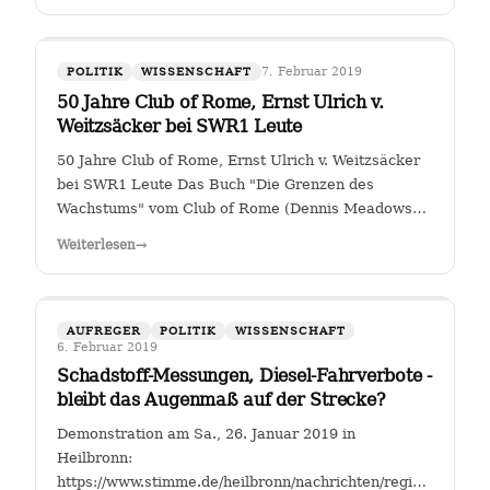
7. Februar 2019
POLITIK
WISSENSCHAFT
50 Jahre Club of Rome, Ernst Ulrich v.
Weitzsäcker bei SWR1 Leute
50 Jahre Club of Rome, Ernst Ulrich v. Weitzsäcker
bei SWR1 Leute Das Buch "Die Grenzen des
Wachstums" vom Club of Rome (Dennis Meadows
et. al.) kam 1972 heraus. Für mich war darin das
Weiterlesen
→
ungebremste Bevölkerungswachstum als die größte
Herausforderung der Menschheit herausgestellt. …
AUFREGER
POLITIK
WISSENSCHAFT
6. Februar 2019
Schadstoff-Messungen, Diesel-Fahrverbote -
bleibt das Augenmaß auf der Strecke?
Demonstration am Sa., 26. Januar 2019 in
Heilbronn:
https://www.stimme.de/heilbronn/nachrichten/region/Streitfal