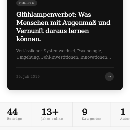
POLITIK
Glühlampenverbot: Was
Menschen mit Augenmaß und
Vernunft daraus lernen
können.
Verlässlicher Systemwechsel, Psychologie,
Umgehung, Fehl-Investitionen, Innovationen…
→
25. Juli 2019
44
13+
9
1
Beiträge
Jahre online
Kategorien
Autor