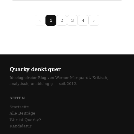
arlottenstraße und…
‹
1
2
3
4
›
Quarky denkt quer
Ideologiefreier Blog von Werner Marquardt. Kritisch,
analytisch, unabhängig — seit 2012.
SEITEN
Startseite
Alle Beiträge
Wer ist Quarky?
Kandidatur