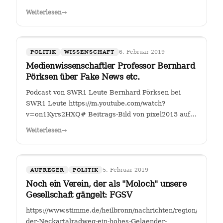
Fahrverbote-Proteststimmung-
Weiterlesen
→
waechst;art140897,4149264?
fbclid=IwAR2TEzo3Sjl3IQ_YSjbCFI26nr6qjs00HkfnZShh1
" Einer, der sich seit Jahren mit…
6. Februar 2019
POLITIK
WISSENSCHAFT
Medienwissenschaftler Professor Bernhard
Pörksen über Fake News etc.
Podcast von SWR1 Leute Bernhard Pörksen bei
SWR1 Leute https://m.youtube.com/watch?
v=on1Kyrs2HXQ# Beitrags-Bild von pixel2013 auf
Pixabay
Weiterlesen
→
5. Februar 2019
AUFREGER
POLITIK
Noch ein Verein, der als "Moloch" unsere
Gesellschaft gängelt: FGSV
https://www.stimme.de/heilbronn/nachrichten/region/Warum-
der-Neckartalradweg-ein-hohes-Gelaender-