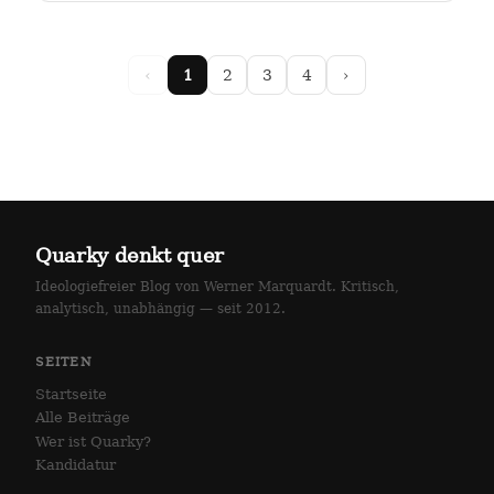
arlottenstraße und…
‹
1
2
3
4
›
Quarky denkt quer
Ideologiefreier Blog von Werner Marquardt. Kritisch,
analytisch, unabhängig — seit 2012.
SEITEN
Startseite
Alle Beiträge
Wer ist Quarky?
Kandidatur