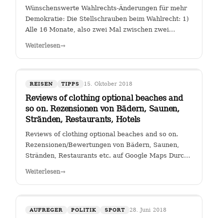
Wünschenswerte Wahlrechts-Änderungen für mehr
Demokratie: Die Stellschrauben beim Wahlrecht: 1)
Alle 16 Monate, also zwei Mal zwischen zwei
Wahlen muss eine Volksabstimmung abgehalten
Weiterlesen
→
werden zur Arbeit der Kanzlerin. Wer (die Zahl
wäre diskussionswürdig) weniger als 40 %…
15. Oktober 2018
REISEN
TIPPS
Reviews of clothing optional beaches and
so on. Rezensionen von Bädern, Saunen,
Stränden, Restaurants, Hotels
Reviews of clothing optional beaches and so on.
Rezensionen/Bewertungen von Bädern, Saunen,
Stränden, Restaurants etc. auf Google Maps Durch
Klicken auf den Link " Reviews of clothing optional
Weiterlesen
→
beaches and so on._Rezensionen/Bewertungen von
Bädern, Saunen, Stränden, Restaurants…
28. Juni 2018
AUFREGER
POLITIK
SPORT