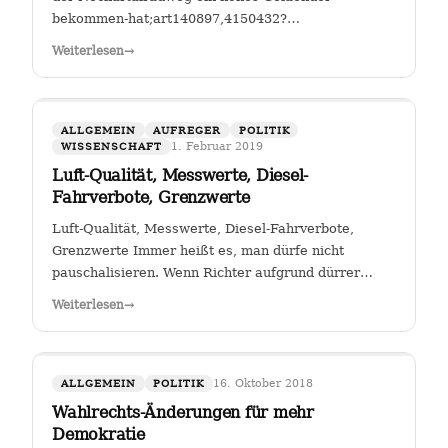
bekommen-hat;art140897,4150432?
fbclid=IwAR25mmQL115Hc2jLdZk0em9Pqk2iM2a2BKkG
Weiterlesen
→
FGSV , ein (noch?) gemeinnütziger Verein mit Sitz in
Köln hat das Sagen bei…
ALLGEMEIN
AUFREGER
POLITIK
1. Februar 2019
WISSENSCHAFT
Luft-Qualität, Messwerte, Diesel-
Fahrverbote, Grenzwerte
Luft-Qualität, Messwerte, Diesel-Fahrverbote,
Grenzwerte Immer heißt es, man dürfe nicht
pauschalisieren. Wenn Richter aufgrund dürrer
Faktenlage Fahrverbote durch betroffene Städte für
Weiterlesen
→
Fahrzeuge bestimmter Schadstoffklassen als
zulässig betrachten, so sehe ich darin genau das:…
16. Oktober 2018
ALLGEMEIN
POLITIK
Wahlrechts-Änderungen für mehr
Demokratie