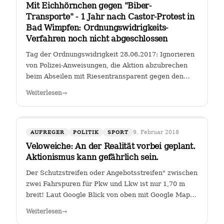
Mit Eichhörnchen gegen "Biber-
Transporte" - 1 Jahr nach Castor-Protest in
Bad Wimpfen: Ordnungswidrigkeits-
Verfahren noch nicht abgeschlossen
Tag der Ordnungswidrigkeit 28.06.2017: Ignorieren
von Polizei-Anweisungen, die Aktion abzubrechen
beim Abseilen mit Riesentransparent gegen den
Castor-Transport von radioaktiven Brennelementen
Weiterlesen
→
vom Kernkraftwerk Obrigheim zum Gemeinschafts-
Kernkraftwerk Neckarwestheim an der…
9. Februar 2018
AUFREGER
POLITIK
SPORT
Veloweiche: An der Realität vorbei geplant.
Aktionismus kann gefährlich sein.
Der Schutzstreifen oder Angebotsstreifen" zwischen
zwei Fahrspuren für Pkw und Lkw ist nur 1,70 m
breit! Laut Google Blick von oben mit Google Maps
Glauben die Planer der Stadt Heilbronn tatsächlich,
Weiterlesen
→
dass sie es geschafft haben, an der Kreuzung Ch