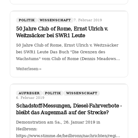
7. Februar 2019
POLITIK
WISSENSCHAFT
50 Jahre Club of Rome, Ernst Ulrich v.
Weitzsäcker bei SWR1 Leute
50 Jahre Club of Rome, Ernst Ulrich v. Weitzsäcker
bei SWR1 Leute Das Buch "Die Grenzen des
Wachstums" vom Club of Rome (Dennis Meadows
et. al.) kam 1972 heraus. Für mich war darin das
Weiterlesen
→
ungebremste Bevölkerungswachstum als die größte
Herausforderung der Menschheit herausgestellt. …
AUFREGER
POLITIK
WISSENSCHAFT
6. Februar 2019
Schadstoff-Messungen, Diesel-Fahrverbote -
bleibt das Augenmaß auf der Strecke?
Demonstration am Sa., 26. Januar 2019 in
Heilbronn:
https://www.stimme.de/heilbronn/nachrichten/region/Streitfal