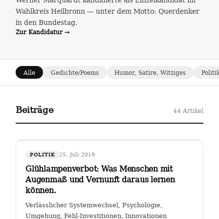
Werner Marquardt kandidierte als Einzelkandidat im
Wahlkreis Heilbronn — unter dem Motto: Querdenker
in den Bundestag.
Zur Kandidatur →
Alle
Gedichte/Poems
Humor, Satire, Witziges
Politi
Beiträge
44 Artikel
25. Juli 2019
POLITIK
Glühlampenverbot: Was Menschen mit
Augenmaß und Vernunft daraus lernen
können.
Verlässlicher Systemwechsel, Psychologie,
Umgehung, Fehl-Investitionen, Innovationen