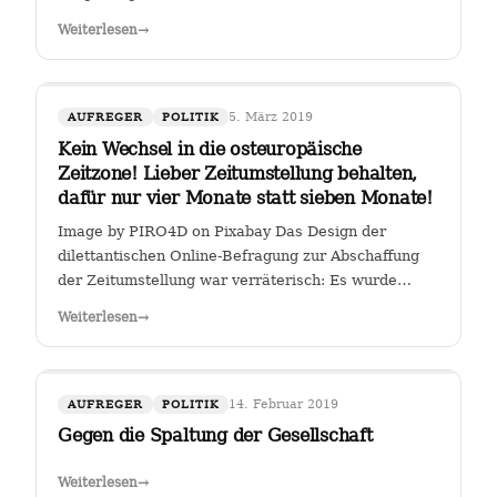
Weiterlesen
→
5. März 2019
AUFREGER
POLITIK
Kein Wechsel in die osteuropäische
Zeitzone! Lieber Zeitumstellung behalten,
dafür nur vier Monate statt sieben Monate!
Image by PIRO4D on Pixabay Das Design der
dilettantischen Online-Befragung zur Abschaffung
der Zeitumstellung war verräterisch: Es wurde
stillschweigend eine Zweit-Frage eingearbeitet, ob
Weiterlesen
→
man, falls die Zeitumstellumg abgeschafft werden
sollte, lieber eine ewige Sommerzeit oder…
14. Februar 2019
AUFREGER
POLITIK
Gegen die Spaltung der Gesellschaft
Weiterlesen
→