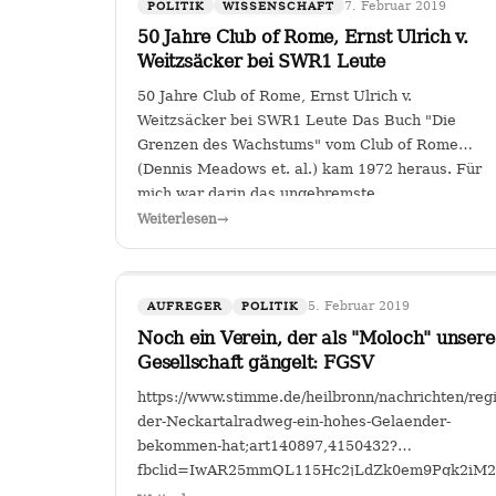
7. Februar 2019
POLITIK
WISSENSCHAFT
50 Jahre Club of Rome, Ernst Ulrich v.
Weitzsäcker bei SWR1 Leute
50 Jahre Club of Rome, Ernst Ulrich v.
Weitzsäcker bei SWR1 Leute Das Buch "Die
Grenzen des Wachstums" vom Club of Rome
(Dennis Meadows et. al.) kam 1972 heraus. Für
mich war darin das ungebremste
Bevölkerungswachstum als die größte
Weiterlesen
→
Herausforderung der Menschheit herausgestellt.
…
5. Februar 2019
AUFREGER
POLITIK
Noch ein Verein, der als "Moloch" unsere
Gesellschaft gängelt: FGSV
https://www.stimme.de/heilbronn/nachrichten/re
der-Neckartalradweg-ein-hohes-Gelaender-
bekommen-hat;art140897,4150432?
fbclid=IwAR25mmQL115Hc2jLdZk0em9Pqk2i
FGSV , ein (noch?) gemeinnütziger Verein mit