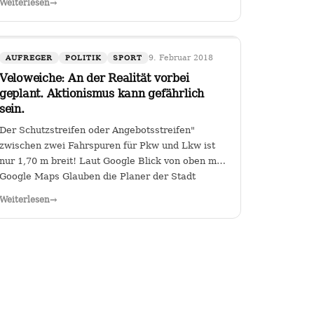
Weiterlesen
→
der Kanzlerin. Wer (die Zahl wäre
diskussionswürdig) weniger als 40 %…
9. Februar 2018
AUFREGER
POLITIK
SPORT
Veloweiche: An der Realität vorbei
geplant. Aktionismus kann gefährlich
sein.
Der Schutzstreifen oder Angebotsstreifen"
zwischen zwei Fahrspuren für Pkw und Lkw ist
nur 1,70 m breit! Laut Google Blick von oben mit
Google Maps Glauben die Planer der Stadt
Heilbronn tatsächlich, dass sie es geschafft
Weiterlesen
→
haben, an der Kreuzung Ch arlottenstraße und…