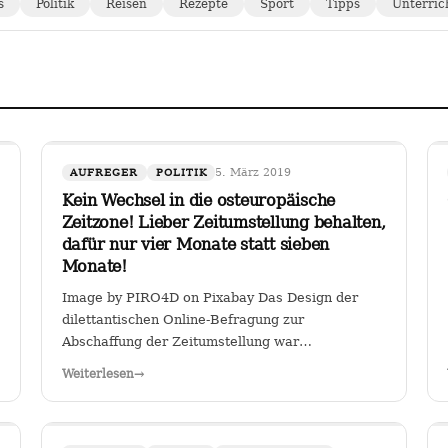
s
Politik
Reisen
Rezepte
Sport
Tipps
Unterric
5. März 2019
AUFREGER
POLITIK
Kein Wechsel in die osteuropäische
Zeitzone! Lieber Zeitumstellung behalten,
dafür nur vier Monate statt sieben
Monate!
Image by PIRO4D on Pixabay Das Design der
dilettantischen Online-Befragung zur
Abschaffung der Zeitumstellung war
verräterisch: Es wurde stillschweigend eine
Weiterlesen
→
Zweit-Frage eingearbeitet, ob man, falls die
Zeitumstellumg abgeschafft werden sollte, lieber
eine ewige Sommerzeit oder…