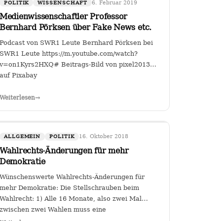
6. Februar 2019
POLITIK
WISSENSCHAFT
Medienwissenschaftler Professor
Bernhard Pörksen über Fake News etc.
Podcast von SWR1 Leute Bernhard Pörksen bei
SWR1 Leute https://m.youtube.com/watch?
v=on1Kyrs2HXQ# Beitrags-Bild von pixel2013
auf Pixabay
all-
Weiterlesen
→
1WhKhgfsIDm5bFxBAu8
16. Oktober 2018
ALLGEMEIN
POLITIK
Wahlrechts-Änderungen für mehr
Demokratie
Wünschenswerte Wahlrechts-Änderungen für
mehr Demokratie: Die Stellschrauben beim
Wahlrecht: 1) Alle 16 Monate, also zwei Mal
zwischen zwei Wahlen muss eine
Volksabstimmung abgehalten werden zur Arbeit