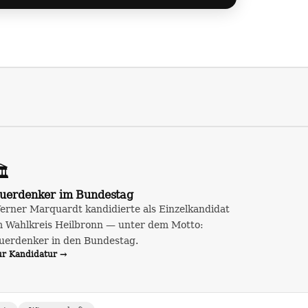
️
uerdenker im Bundestag
erner Marquardt kandidierte als Einzelkandidat
m Wahlkreis Heilbronn — unter dem Motto:
uerdenker in den Bundestag.
ur Kandidatur →