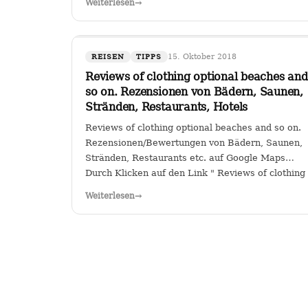
Weiterlesen
→
Sitz in Köln hat das Sagen bei…
15. Oktober 2018
REISEN
TIPPS
Reviews of clothing optional beaches and
so on. Rezensionen von Bädern, Saunen,
Stränden, Restaurants, Hotels
Reviews of clothing optional beaches and so on.
Rezensionen/Bewertungen von Bädern, Saunen,
Stränden, Restaurants etc. auf Google Maps
Durch Klicken auf den Link " Reviews of clothing
optional beaches and so
Weiterlesen
→
on._Rezensionen/Bewertungen von Bädern,
Saunen, Stränden, Restaurants…