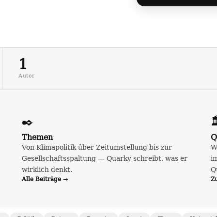
1
Autor
✒️

Themen
Q
Von Klimapolitik über Zeitumstellung bis zur
W
Gesellschaftsspaltung — Quarky schreibt, was er
i
wirklich denkt.
Q
Alle Beiträge →
Z