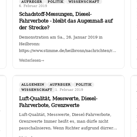
AUFREGER
POLITIK
WISSENSCHAFT
6. Februar 2019
Schadstoff-Messungen, Diesel-
Fahrverbote - bleibt das Augenmaß auf
der Strecke?
Demonstration am Sa., 26. Januar 2019 in
Heilbronn:
https://www.stimme.de/heilbronn/nachrichten/region/Streitf
Fahrverbote-Proteststimmung-
Weiterlesen
→
waechst;art140897,4149264?
fbclid=IwAR2TEzo3Sjl3IQ_YSjbCFI26nr6qjs00HkfnZShh
" Einer, der sich seit Jahren mit…
ALLGEMEIN
AUFREGER
POLITIK
1. Februar 2019
WISSENSCHAFT
Luft-Qualität, Messwerte, Diesel-
Fahrverbote, Grenzwerte
gion/Warum-
Luft-Qualität, Messwerte, Diesel-Fahrverbote,
Grenzwerte Immer heißt es, man dürfe nicht
pauschalisieren. Wenn Richter aufgrund dürrer
M2a2BKkGUhNebsOpBpQQ3C_1KYTFwes
Faktenlage Fahrverbote durch betroffene Städte