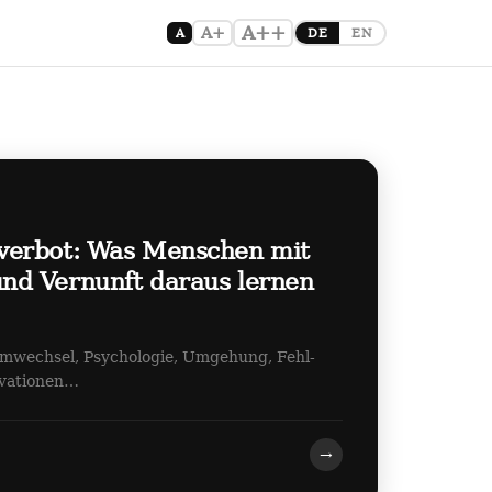
A++
A+
A
DE
EN
verbot: Was Menschen mit
d Vernunft daraus lernen
emwechsel, Psychologie, Umgehung, Fehl-
ovationen…
→