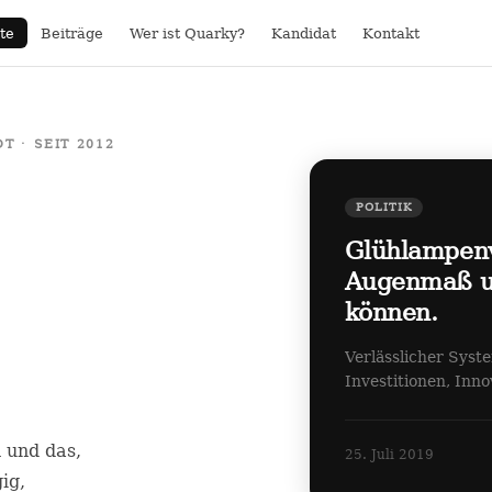
te
Beiträge
Wer ist Quarky?
Kandidat
Kontakt
 · SEIT 2012
POLITIK
Glühlampen
Augenmaß un
können.
Verlässlicher Syst
Investitionen, Inn
n und das,
25. Juli 2019
ig,