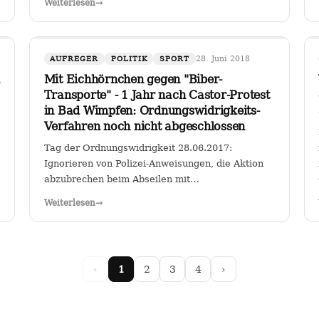
Weiterlesen
→
für Fahrzeuge bestimmter Schadstoffklassen als
zulässig betrachten, so sehe ich darin genau das:
…
28. Juni 2018
AUFREGER
POLITIK
SPORT
Mit Eichhörnchen gegen "Biber-
Transporte" - 1 Jahr nach Castor-Protest
in Bad Wimpfen: Ordnungswidrigkeits-
Verfahren noch nicht abgeschlossen
Tag der Ordnungswidrigkeit 28.06.2017:
Ignorieren von Polizei-Anweisungen, die Aktion
abzubrechen beim Abseilen mit
Riesentransparent gegen den Castor-Transport
Weiterlesen
→
von radioaktiven Brennelementen vom
Kernkraftwerk Obrigheim zum Gemeinschafts-
Kernkraftwerk Neckarwestheim an der…
‹
1
2
3
4
›