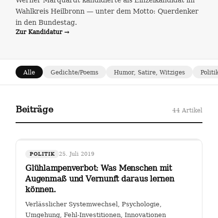
Werner Marquardt kandidierte als Einzelkandidat im
Wahlkreis Heilbronn — unter dem Motto: Querdenker
in den Bundestag.
Zur Kandidatur →
Alle
Gedichte/Poems
Humor, Satire, Witziges
Politi
Beiträge
44 Artikel
25. Juli 2019
POLITIK
Glühlampenverbot: Was Menschen mit
Augenmaß und Vernunft daraus lernen
können.
Verlässlicher Systemwechsel, Psychologie,
Umgehung, Fehl-Investitionen, Innovationen