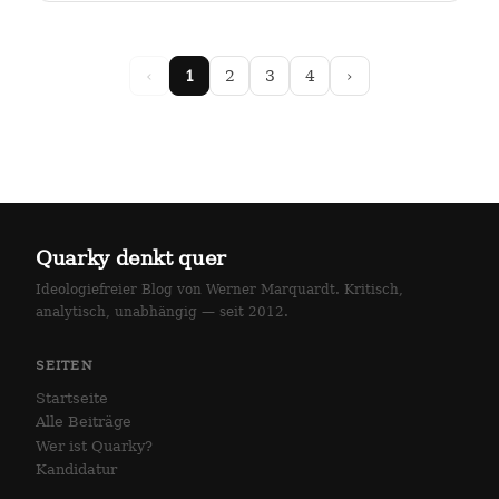
arlottenstraße und…
‹
1
2
3
4
›
Quarky denkt quer
Ideologiefreier Blog von Werner Marquardt. Kritisch,
analytisch, unabhängig — seit 2012.
SEITEN
Startseite
Alle Beiträge
Wer ist Quarky?
Kandidatur