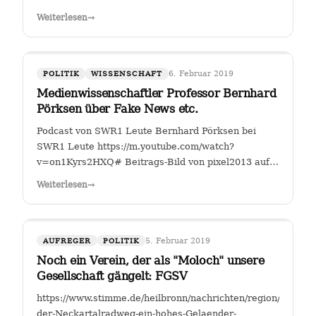
Fahrverbote-Proteststimmung-
Weiterlesen
→
waechst;art140897,4149264?
fbclid=IwAR2TEzo3Sjl3IQ_YSjbCFI26nr6qjs00HkfnZShh1
" Einer, der sich seit Jahren mit…
6. Februar 2019
POLITIK
WISSENSCHAFT
Medienwissenschaftler Professor Bernhard
Pörksen über Fake News etc.
Podcast von SWR1 Leute Bernhard Pörksen bei
SWR1 Leute https://m.youtube.com/watch?
v=on1Kyrs2HXQ# Beitrags-Bild von pixel2013 auf
Pixabay
Weiterlesen
→
5. Februar 2019
AUFREGER
POLITIK
Noch ein Verein, der als "Moloch" unsere
Gesellschaft gängelt: FGSV
https://www.stimme.de/heilbronn/nachrichten/region/Warum-
der-Neckartalradweg-ein-hohes-Gelaender-