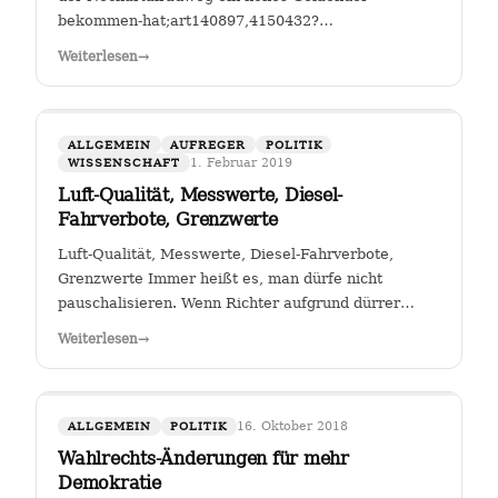
bekommen-hat;art140897,4150432?
fbclid=IwAR25mmQL115Hc2jLdZk0em9Pqk2iM2a2BKkG
Weiterlesen
→
FGSV , ein (noch?) gemeinnütziger Verein mit Sitz in
Köln hat das Sagen bei…
ALLGEMEIN
AUFREGER
POLITIK
1. Februar 2019
WISSENSCHAFT
Luft-Qualität, Messwerte, Diesel-
Fahrverbote, Grenzwerte
Luft-Qualität, Messwerte, Diesel-Fahrverbote,
Grenzwerte Immer heißt es, man dürfe nicht
pauschalisieren. Wenn Richter aufgrund dürrer
Faktenlage Fahrverbote durch betroffene Städte für
Weiterlesen
→
Fahrzeuge bestimmter Schadstoffklassen als
zulässig betrachten, so sehe ich darin genau das:…
16. Oktober 2018
ALLGEMEIN
POLITIK
Wahlrechts-Änderungen für mehr
Demokratie