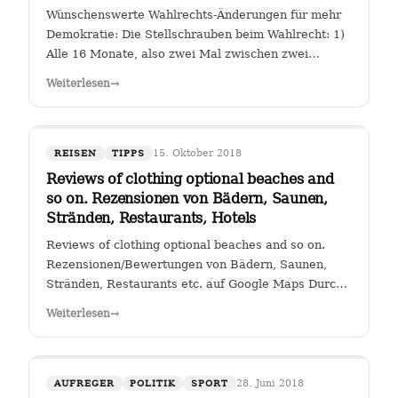
Wünschenswerte Wahlrechts-Änderungen für mehr
Demokratie: Die Stellschrauben beim Wahlrecht: 1)
Alle 16 Monate, also zwei Mal zwischen zwei
Wahlen muss eine Volksabstimmung abgehalten
Weiterlesen
→
werden zur Arbeit der Kanzlerin. Wer (die Zahl
wäre diskussionswürdig) weniger als 40 %…
15. Oktober 2018
REISEN
TIPPS
Reviews of clothing optional beaches and
so on. Rezensionen von Bädern, Saunen,
Stränden, Restaurants, Hotels
Reviews of clothing optional beaches and so on.
Rezensionen/Bewertungen von Bädern, Saunen,
Stränden, Restaurants etc. auf Google Maps Durch
Klicken auf den Link " Reviews of clothing optional
Weiterlesen
→
beaches and so on._Rezensionen/Bewertungen von
Bädern, Saunen, Stränden, Restaurants…
28. Juni 2018
AUFREGER
POLITIK
SPORT