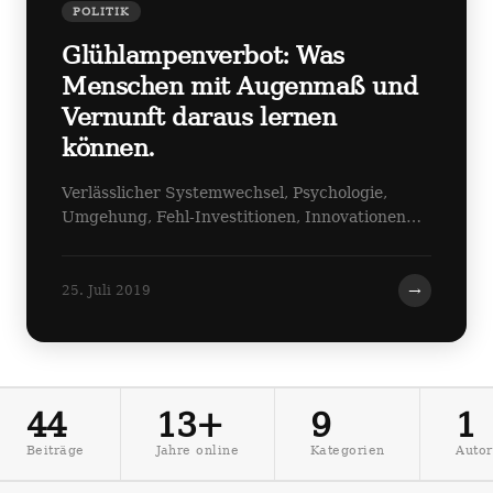
POLITIK
Glühlampenverbot: Was
Menschen mit Augenmaß und
Vernunft daraus lernen
können.
Verlässlicher Systemwechsel, Psychologie,
Umgehung, Fehl-Investitionen, Innovationen…
→
25. Juli 2019
44
13+
9
1
Beiträge
Jahre online
Kategorien
Autor