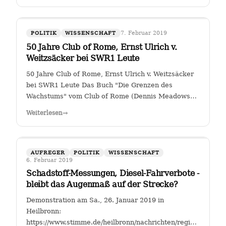
7. Februar 2019
POLITIK
WISSENSCHAFT
50 Jahre Club of Rome, Ernst Ulrich v.
Weitzsäcker bei SWR1 Leute
50 Jahre Club of Rome, Ernst Ulrich v. Weitzsäcker
bei SWR1 Leute Das Buch "Die Grenzen des
Wachstums" vom Club of Rome (Dennis Meadows
et. al.) kam 1972 heraus. Für mich war darin das
Weiterlesen
→
ungebremste Bevölkerungswachstum als die größte
Herausforderung der Menschheit herausgestellt. …
AUFREGER
POLITIK
WISSENSCHAFT
6. Februar 2019
Schadstoff-Messungen, Diesel-Fahrverbote -
bleibt das Augenmaß auf der Strecke?
Demonstration am Sa., 26. Januar 2019 in
Heilbronn:
https://www.stimme.de/heilbronn/nachrichten/region/Streitfal