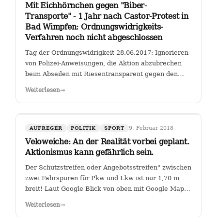
Mit Eichhörnchen gegen "Biber-
Transporte" - 1 Jahr nach Castor-Protest in
Bad Wimpfen: Ordnungswidrigkeits-
Verfahren noch nicht abgeschlossen
Tag der Ordnungswidrigkeit 28.06.2017: Ignorieren
von Polizei-Anweisungen, die Aktion abzubrechen
beim Abseilen mit Riesentransparent gegen den
Castor-Transport von radioaktiven Brennelementen
Weiterlesen
→
vom Kernkraftwerk Obrigheim zum Gemeinschafts-
Kernkraftwerk Neckarwestheim an der…
9. Februar 2018
AUFREGER
POLITIK
SPORT
Veloweiche: An der Realität vorbei geplant.
Aktionismus kann gefährlich sein.
Der Schutzstreifen oder Angebotsstreifen" zwischen
zwei Fahrspuren für Pkw und Lkw ist nur 1,70 m
breit! Laut Google Blick von oben mit Google Maps
Glauben die Planer der Stadt Heilbronn tatsächlich,
Weiterlesen
→
dass sie es geschafft haben, an der Kreuzung Ch