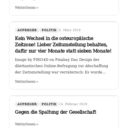
Weiterlesen
→
5. März 2019
AUFREGER
POLITIK
Kein Wechsel in die osteuropäische
Zeitzone! Lieber Zeitumstellung behalten,
dafür nur vier Monate statt sieben Monate!
Image by PIRO4D on Pixabay Das Design der
dilettantischen Online-Befragung zur Abschaffung
der Zeitumstellung war verräterisch: Es wurde
stillschweigend eine Zweit-Frage eingearbeitet, ob
Weiterlesen
→
man, falls die Zeitumstellumg abgeschafft werden
sollte, lieber eine ewige Sommerzeit oder…
14. Februar 2019
AUFREGER
POLITIK
Gegen die Spaltung der Gesellschaft
Weiterlesen
→