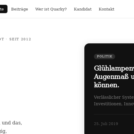
te
Beiträge
Wer ist Quarky?
Kandidat
Kontakt
 · SEIT 2012
POLITIK
Glühlampen
Augenmaß un
können.
Verlässlicher Syst
Investitionen, Inn
n und das,
25. Juli 2019
ig,