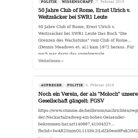
7. Februar 2019
POLITIK
WISSENSCHAFT
50 Jahre Club of Rome, Ernst Ulrich v.
Weitzsäcker bei SWR1 Leute
50 Jahre Club of Rome, Ernst Ulrich v.
Weitzsäcker bei SWR1 Leute Das Buch "Die
Grenzen des Wachstums" vom Club of Rome
(Dennis Meadows et. al.) kam 1972 heraus. Für
mich war darin das ungebremste
Bevölkerungswachstum als die größte
Weiterlesen
→
Herausforderung der Menschheit herausgestellt.
…
5. Februar 2019
AUFREGER
POLITIK
Noch ein Verein, der als "Moloch" unsere
Gesellschaft gängelt: FGSV
https://www.stimme.de/heilbronn/nachrichten/re
der-Neckartalradweg-ein-hohes-Gelaender-
bekommen-hat;art140897,4150432?
fbclid=IwAR25mmQL115Hc2jLdZk0em9Pqk2i
FGSV , ein (noch?) gemeinnütziger Verein mit