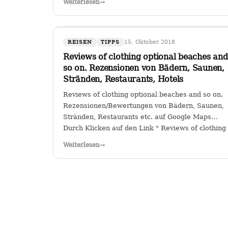
Weiterlesen
→
Sitz in Köln hat das Sagen bei…
15. Oktober 2018
REISEN
TIPPS
Reviews of clothing optional beaches and
so on. Rezensionen von Bädern, Saunen,
Stränden, Restaurants, Hotels
Reviews of clothing optional beaches and so on.
Rezensionen/Bewertungen von Bädern, Saunen,
Stränden, Restaurants etc. auf Google Maps
Durch Klicken auf den Link " Reviews of clothing
optional beaches and so
Weiterlesen
→
on._Rezensionen/Bewertungen von Bädern,
Saunen, Stränden, Restaurants…