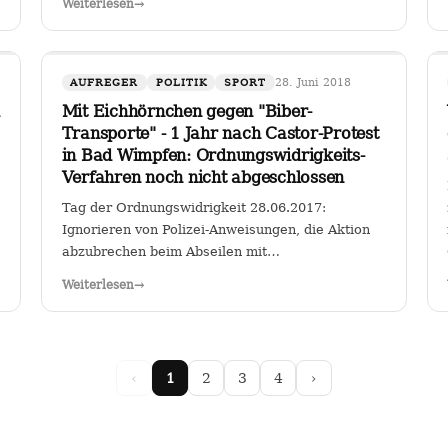
Weiterlesen
→
für Fahrzeuge bestimmter Schadstoffklassen als
zulässig betrachten, so sehe ich darin genau das:
…
28. Juni 2018
AUFREGER
POLITIK
SPORT
Mit Eichhörnchen gegen "Biber-
Transporte" - 1 Jahr nach Castor-Protest
in Bad Wimpfen: Ordnungswidrigkeits-
Verfahren noch nicht abgeschlossen
Tag der Ordnungswidrigkeit 28.06.2017:
Ignorieren von Polizei-Anweisungen, die Aktion
abzubrechen beim Abseilen mit
Riesentransparent gegen den Castor-Transport
Weiterlesen
→
von radioaktiven Brennelementen vom
Kernkraftwerk Obrigheim zum Gemeinschafts-
Kernkraftwerk Neckarwestheim an der…
‹
1
2
3
4
›