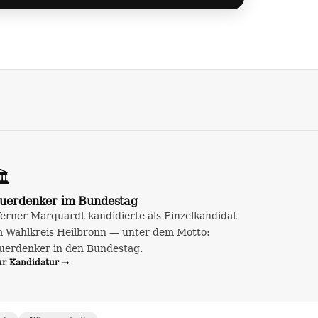
️
uerdenker im Bundestag
erner Marquardt kandidierte als Einzelkandidat
m Wahlkreis Heilbronn — unter dem Motto:
uerdenker in den Bundestag.
ur Kandidatur →