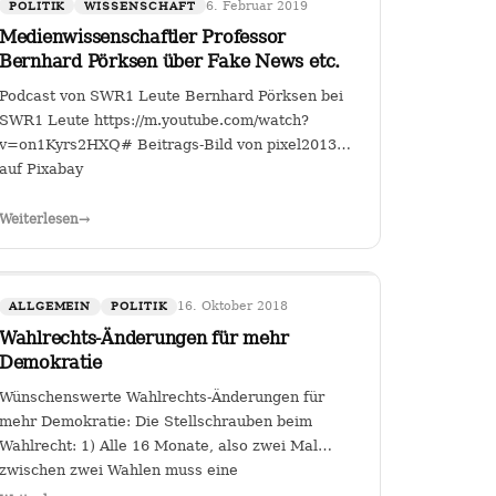
6. Februar 2019
POLITIK
WISSENSCHAFT
Medienwissenschaftler Professor
Bernhard Pörksen über Fake News etc.
Podcast von SWR1 Leute Bernhard Pörksen bei
SWR1 Leute https://m.youtube.com/watch?
v=on1Kyrs2HXQ# Beitrags-Bild von pixel2013
auf Pixabay
all-
Weiterlesen
→
1WhKhgfsIDm5bFxBAu8
16. Oktober 2018
ALLGEMEIN
POLITIK
Wahlrechts-Änderungen für mehr
Demokratie
Wünschenswerte Wahlrechts-Änderungen für
mehr Demokratie: Die Stellschrauben beim
Wahlrecht: 1) Alle 16 Monate, also zwei Mal
zwischen zwei Wahlen muss eine
Volksabstimmung abgehalten werden zur Arbeit