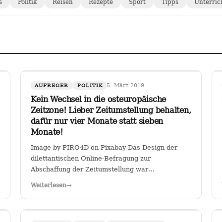
s
Politik
Reisen
Rezepte
Sport
Tipps
Unterric
5. März 2019
AUFREGER
POLITIK
Kein Wechsel in die osteuropäische
Zeitzone! Lieber Zeitumstellung behalten,
dafür nur vier Monate statt sieben
Monate!
Image by PIRO4D on Pixabay Das Design der
dilettantischen Online-Befragung zur
Abschaffung der Zeitumstellung war
verräterisch: Es wurde stillschweigend eine
Weiterlesen
→
Zweit-Frage eingearbeitet, ob man, falls die
Zeitumstellumg abgeschafft werden sollte, lieber
eine ewige Sommerzeit oder…