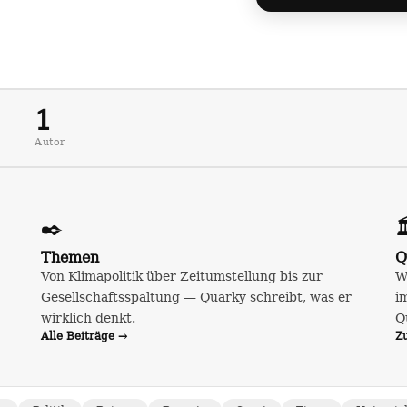
1
Autor
✒️

Themen
Q
Von Klimapolitik über Zeitumstellung bis zur
W
Gesellschaftsspaltung — Quarky schreibt, was er
i
wirklich denkt.
Q
Alle Beiträge →
Z