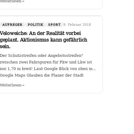
Weiterlesen
→
der Kanzlerin. Wer (die Zahl wäre
diskussionswürdig) weniger als 40 %…
9. Februar 2018
AUFREGER
POLITIK
SPORT
Veloweiche: An der Realität vorbei
geplant. Aktionismus kann gefährlich
sein.
Der Schutzstreifen oder Angebotsstreifen"
zwischen zwei Fahrspuren für Pkw und Lkw ist
nur 1,70 m breit! Laut Google Blick von oben mit
Google Maps Glauben die Planer der Stadt
Heilbronn tatsächlich, dass sie es geschafft
Weiterlesen
→
haben, an der Kreuzung Ch arlottenstraße und…