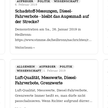
AUFREGER
POLITIK
WISSENSCHAFT
6. Februar 2019
Schadstoff-Messungen, Diesel-
Fahrverbote - bleibt das Augenmaß auf
der Strecke?
Demonstration am Sa., 26. Januar 2019 in
Heilbronn:
https://www.stimme.de/heilbronn/nachrichten/region/Streitf
Fahrverbote-Proteststimmung-
Weiterlesen
→
waechst;art140897,4149264?
fbclid=IwAR2TEzo3Sjl3IQ_YSjbCFI26nr6qjs00HkfnZShh
" Einer, der sich seit Jahren mit…
ALLGEMEIN
AUFREGER
POLITIK
1. Februar 2019
WISSENSCHAFT
Luft-Qualität, Messwerte, Diesel-
Fahrverbote, Grenzwerte
gion/Warum-
Luft-Qualität, Messwerte, Diesel-Fahrverbote,
Grenzwerte Immer heißt es, man dürfe nicht
pauschalisieren. Wenn Richter aufgrund dürrer
M2a2BKkGUhNebsOpBpQQ3C_1KYTFwes
Faktenlage Fahrverbote durch betroffene Städte