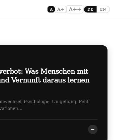
A++
A+
A
DE
EN
verbot: Was Menschen mit
d Vernunft daraus lernen
emwechsel, Psychologie, Umgehung, Fehl-
ovationen…
→