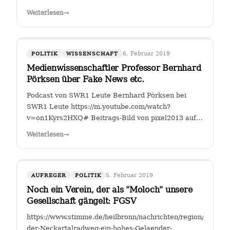
Fahrverbote-Proteststimmung-
Weiterlesen
→
waechst;art140897,4149264?
fbclid=IwAR2TEzo3Sjl3IQ_YSjbCFI26nr6qjs00HkfnZShh1
" Einer, der sich seit Jahren mit…
6. Februar 2019
POLITIK
WISSENSCHAFT
Medienwissenschaftler Professor Bernhard
Pörksen über Fake News etc.
Podcast von SWR1 Leute Bernhard Pörksen bei
SWR1 Leute https://m.youtube.com/watch?
v=on1Kyrs2HXQ# Beitrags-Bild von pixel2013 auf
Pixabay
Weiterlesen
→
5. Februar 2019
AUFREGER
POLITIK
Noch ein Verein, der als "Moloch" unsere
Gesellschaft gängelt: FGSV
https://www.stimme.de/heilbronn/nachrichten/region/Warum-
der-Neckartalradweg-ein-hohes-Gelaender-