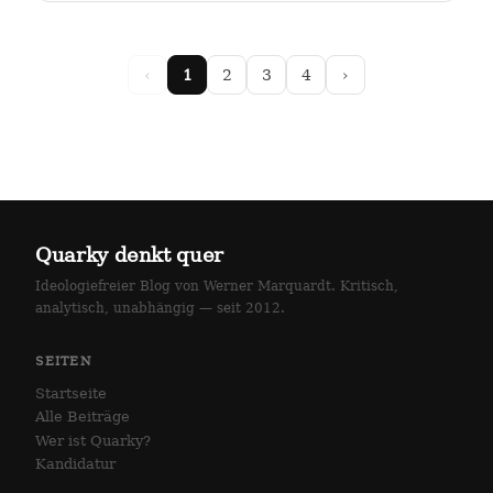
arlottenstraße und…
‹
1
2
3
4
›
Quarky denkt quer
Ideologiefreier Blog von Werner Marquardt. Kritisch,
analytisch, unabhängig — seit 2012.
SEITEN
Startseite
Alle Beiträge
Wer ist Quarky?
Kandidatur