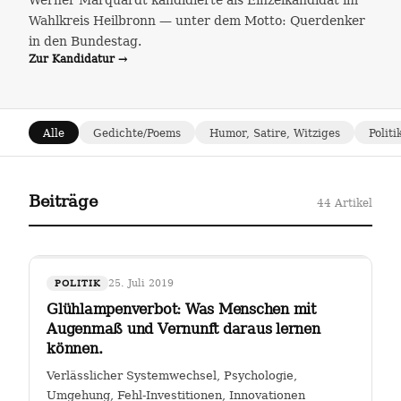
Werner Marquardt kandidierte als Einzelkandidat im
Wahlkreis Heilbronn — unter dem Motto: Querdenker
in den Bundestag.
Zur Kandidatur →
Alle
Gedichte/Poems
Humor, Satire, Witziges
Politi
Beiträge
44 Artikel
25. Juli 2019
POLITIK
Glühlampenverbot: Was Menschen mit
Augenmaß und Vernunft daraus lernen
können.
Verlässlicher Systemwechsel, Psychologie,
Umgehung, Fehl-Investitionen, Innovationen