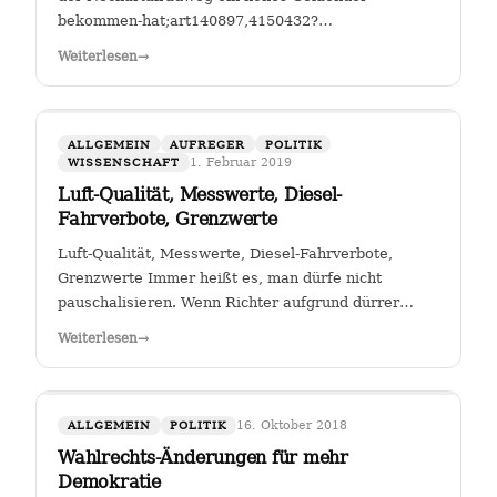
bekommen-hat;art140897,4150432?
fbclid=IwAR25mmQL115Hc2jLdZk0em9Pqk2iM2a2BKkG
Weiterlesen
→
FGSV , ein (noch?) gemeinnütziger Verein mit Sitz in
Köln hat das Sagen bei…
ALLGEMEIN
AUFREGER
POLITIK
1. Februar 2019
WISSENSCHAFT
Luft-Qualität, Messwerte, Diesel-
Fahrverbote, Grenzwerte
Luft-Qualität, Messwerte, Diesel-Fahrverbote,
Grenzwerte Immer heißt es, man dürfe nicht
pauschalisieren. Wenn Richter aufgrund dürrer
Faktenlage Fahrverbote durch betroffene Städte für
Weiterlesen
→
Fahrzeuge bestimmter Schadstoffklassen als
zulässig betrachten, so sehe ich darin genau das:…
16. Oktober 2018
ALLGEMEIN
POLITIK
Wahlrechts-Änderungen für mehr
Demokratie