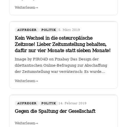
Weiterlesen
→
5. März 2019
AUFREGER
POLITIK
Kein Wechsel in die osteuropäische
Zeitzone! Lieber Zeitumstellung behalten,
dafür nur vier Monate statt sieben Monate!
Image by PIRO4D on Pixabay Das Design der
dilettantischen Online-Befragung zur Abschaffung
der Zeitumstellung war verräterisch: Es wurde
stillschweigend eine Zweit-Frage eingearbeitet, ob
Weiterlesen
→
man, falls die Zeitumstellumg abgeschafft werden
sollte, lieber eine ewige Sommerzeit oder…
14. Februar 2019
AUFREGER
POLITIK
Gegen die Spaltung der Gesellschaft
Weiterlesen
→