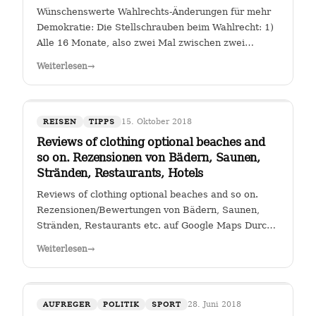
Wünschenswerte Wahlrechts-Änderungen für mehr
Demokratie: Die Stellschrauben beim Wahlrecht: 1)
Alle 16 Monate, also zwei Mal zwischen zwei
Wahlen muss eine Volksabstimmung abgehalten
Weiterlesen
→
werden zur Arbeit der Kanzlerin. Wer (die Zahl
wäre diskussionswürdig) weniger als 40 %…
15. Oktober 2018
REISEN
TIPPS
Reviews of clothing optional beaches and
so on. Rezensionen von Bädern, Saunen,
Stränden, Restaurants, Hotels
Reviews of clothing optional beaches and so on.
Rezensionen/Bewertungen von Bädern, Saunen,
Stränden, Restaurants etc. auf Google Maps Durch
Klicken auf den Link " Reviews of clothing optional
Weiterlesen
→
beaches and so on._Rezensionen/Bewertungen von
Bädern, Saunen, Stränden, Restaurants…
28. Juni 2018
AUFREGER
POLITIK
SPORT