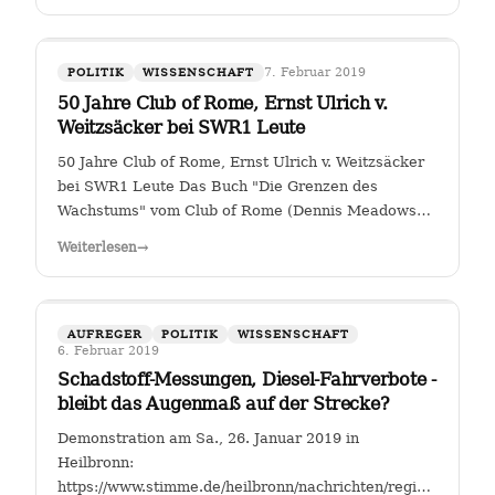
7. Februar 2019
POLITIK
WISSENSCHAFT
50 Jahre Club of Rome, Ernst Ulrich v.
Weitzsäcker bei SWR1 Leute
50 Jahre Club of Rome, Ernst Ulrich v. Weitzsäcker
bei SWR1 Leute Das Buch "Die Grenzen des
Wachstums" vom Club of Rome (Dennis Meadows
et. al.) kam 1972 heraus. Für mich war darin das
Weiterlesen
→
ungebremste Bevölkerungswachstum als die größte
Herausforderung der Menschheit herausgestellt. …
AUFREGER
POLITIK
WISSENSCHAFT
6. Februar 2019
Schadstoff-Messungen, Diesel-Fahrverbote -
bleibt das Augenmaß auf der Strecke?
Demonstration am Sa., 26. Januar 2019 in
Heilbronn:
https://www.stimme.de/heilbronn/nachrichten/region/Streitfal