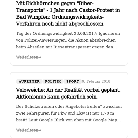
Mit Eichhörnchen gegen "Biber-
Transporte" - 1 Jahr nach Castor-Protest in
Bad Wimpfen: Ordnungswidrigkeits-
Verfahren noch nicht abgeschlossen
Tag der Ordnungswidrigkeit 28.06.2017: Ignorieren
von Polizei-Anweisungen, die Aktion abzubrechen
beim Abseilen mit Riesentransparent gegen den
Castor-Transport von radioaktiven Brennelementen
Weiterlesen
→
vom Kernkraftwerk Obrigheim zum Gemeinschafts-
Kernkraftwerk Neckarwestheim an der…
9. Februar 2018
AUFREGER
POLITIK
SPORT
Veloweiche: An der Realität vorbei geplant.
Aktionismus kann gefährlich sein.
Der Schutzstreifen oder Angebotsstreifen" zwischen
zwei Fahrspuren für Pkw und Lkw ist nur 1,70 m
breit! Laut Google Blick von oben mit Google Maps
Glauben die Planer der Stadt Heilbronn tatsächlich,
Weiterlesen
→
dass sie es geschafft haben, an der Kreuzung Ch