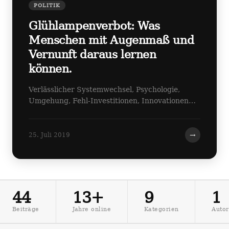
POLITIK
Glühlampenverbot: Was
Menschen mit Augenmaß und
Vernunft daraus lernen
können.
Verlässlicher Systemwechsel, Psychologie,
Umgehung, Fehl-Investitionen, Innovationen…
→
25. Juli 2019
44
13+
9
1
Beiträge
Jahre online
Kategorien
Autor