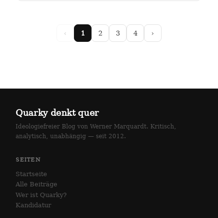
arlottenstraße und…
‹
1
2
3
4
›
Quarky denkt quer
Ideologiefreier Blog von Werner Marquardt. Kritisch,
analytisch, unabhängig — seit 2012.
SEITEN
Startseite
Alle Beiträge
Wer ist Quarky?
Kandidatur