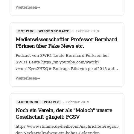
Fahrverbote-Proteststimmung-
Weiterlesen
→
waechst;art140897,4149264?
fbclid=IwAR2TEzo3Sjl3IQ_YSjbCFI26nr6qjs00HkfnZShh1
" Einer, der sich seit Jahren mit…
6. Februar 2019
POLITIK
WISSENSCHAFT
Medienwissenschaftler Professor Bernhard
Pörksen über Fake News etc.
Podcast von SWR1 Leute Bernhard Pörksen bei
SWR1 Leute https://m.youtube.com/watch?
v=on1Kyrs2HXQ# Beitrags-Bild von pixel2013 auf
Pixabay
Weiterlesen
→
5. Februar 2019
AUFREGER
POLITIK
Noch ein Verein, der als "Moloch" unsere
Gesellschaft gängelt: FGSV
https://www.stimme.de/heilbronn/nachrichten/region/Warum-
der-Neckartalradweg-ein-hohes-Gelaender-