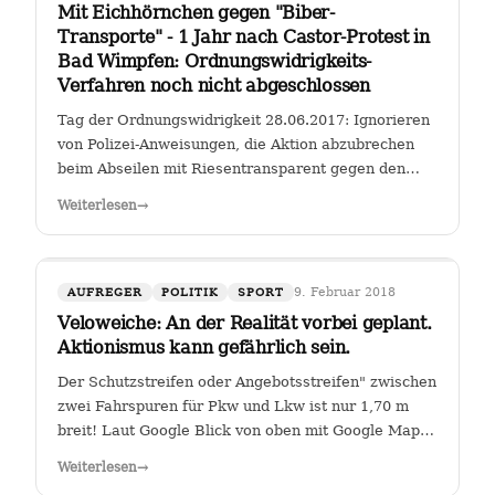
Mit Eichhörnchen gegen "Biber-
Transporte" - 1 Jahr nach Castor-Protest in
Bad Wimpfen: Ordnungswidrigkeits-
Verfahren noch nicht abgeschlossen
Tag der Ordnungswidrigkeit 28.06.2017: Ignorieren
von Polizei-Anweisungen, die Aktion abzubrechen
beim Abseilen mit Riesentransparent gegen den
Castor-Transport von radioaktiven Brennelementen
Weiterlesen
→
vom Kernkraftwerk Obrigheim zum Gemeinschafts-
Kernkraftwerk Neckarwestheim an der…
9. Februar 2018
AUFREGER
POLITIK
SPORT
Veloweiche: An der Realität vorbei geplant.
Aktionismus kann gefährlich sein.
Der Schutzstreifen oder Angebotsstreifen" zwischen
zwei Fahrspuren für Pkw und Lkw ist nur 1,70 m
breit! Laut Google Blick von oben mit Google Maps
Glauben die Planer der Stadt Heilbronn tatsächlich,
Weiterlesen
→
dass sie es geschafft haben, an der Kreuzung Ch