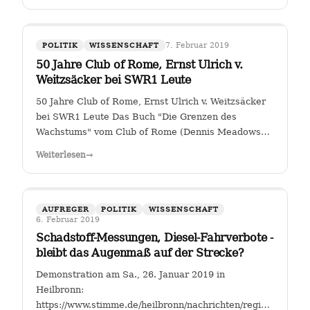
7. Februar 2019
POLITIK
WISSENSCHAFT
50 Jahre Club of Rome, Ernst Ulrich v.
Weitzsäcker bei SWR1 Leute
50 Jahre Club of Rome, Ernst Ulrich v. Weitzsäcker
bei SWR1 Leute Das Buch "Die Grenzen des
Wachstums" vom Club of Rome (Dennis Meadows
et. al.) kam 1972 heraus. Für mich war darin das
Weiterlesen
→
ungebremste Bevölkerungswachstum als die größte
Herausforderung der Menschheit herausgestellt. …
AUFREGER
POLITIK
WISSENSCHAFT
6. Februar 2019
Schadstoff-Messungen, Diesel-Fahrverbote -
bleibt das Augenmaß auf der Strecke?
Demonstration am Sa., 26. Januar 2019 in
Heilbronn:
https://www.stimme.de/heilbronn/nachrichten/region/Streitfal