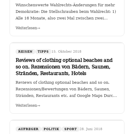
Wünschenswerte Wahlrechts-Änderungen für mehr
Demokratie: Die Stellschrauben beim Wahlrecht: 1)
Alle 16 Monate, also zwei Mal zwischen zwei
Wahlen muss eine Volksabstimmung abgehalten
Weiterlesen
→
werden zur Arbeit der Kanzlerin. Wer (die Zahl
wäre diskussionswürdig) weniger als 40 %…
15. Oktober 2018
REISEN
TIPPS
Reviews of clothing optional beaches and
so on. Rezensionen von Bädern, Saunen,
Stränden, Restaurants, Hotels
Reviews of clothing optional beaches and so on.
Rezensionen/Bewertungen von Bädern, Saunen,
Stränden, Restaurants etc. auf Google Maps Durch
Klicken auf den Link " Reviews of clothing optional
Weiterlesen
→
beaches and so on._Rezensionen/Bewertungen von
Bädern, Saunen, Stränden, Restaurants…
28. Juni 2018
AUFREGER
POLITIK
SPORT