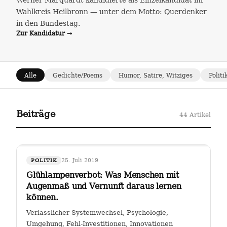
Werner Marquardt kandidierte als Einzelkandidat im
Wahlkreis Heilbronn — unter dem Motto: Querdenker
in den Bundestag.
Zur Kandidatur →
Alle
Gedichte/Poems
Humor, Satire, Witziges
Politi
Beiträge
44 Artikel
25. Juli 2019
POLITIK
Glühlampenverbot: Was Menschen mit
Augenmaß und Vernunft daraus lernen
können.
Verlässlicher Systemwechsel, Psychologie,
Umgehung, Fehl-Investitionen, Innovationen