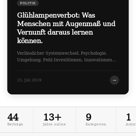
POLITIK
Glühlampenverbot: Was
Menschen mit Augenmaß und
Vernunft daraus lernen
können.
Verlässlicher Systemwechsel, Psychologie,
Umgehung, Fehl-Investitionen, Innovationen…
→
25. Juli 2019
44
13+
9
1
Beiträge
Jahre online
Kategorien
Autor