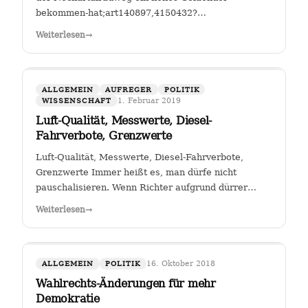
bekommen-hat;art140897,4150432?
fbclid=IwAR25mmQL115Hc2jLdZk0em9Pqk2iM2a2BKkG
Weiterlesen
→
FGSV , ein (noch?) gemeinnütziger Verein mit Sitz in
Köln hat das Sagen bei…
ALLGEMEIN
AUFREGER
POLITIK
1. Februar 2019
WISSENSCHAFT
Luft-Qualität, Messwerte, Diesel-
Fahrverbote, Grenzwerte
Luft-Qualität, Messwerte, Diesel-Fahrverbote,
Grenzwerte Immer heißt es, man dürfe nicht
pauschalisieren. Wenn Richter aufgrund dürrer
Faktenlage Fahrverbote durch betroffene Städte für
Weiterlesen
→
Fahrzeuge bestimmter Schadstoffklassen als
zulässig betrachten, so sehe ich darin genau das:…
16. Oktober 2018
ALLGEMEIN
POLITIK
Wahlrechts-Änderungen für mehr
Demokratie