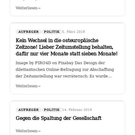
Weiterlesen
→
5. März 2019
AUFREGER
POLITIK
Kein Wechsel in die osteuropäische
Zeitzone! Lieber Zeitumstellung behalten,
dafür nur vier Monate statt sieben Monate!
Image by PIRO4D on Pixabay Das Design der
dilettantischen Online-Befragung zur Abschaffung
der Zeitumstellung war verräterisch: Es wurde
stillschweigend eine Zweit-Frage eingearbeitet, ob
Weiterlesen
→
man, falls die Zeitumstellumg abgeschafft werden
sollte, lieber eine ewige Sommerzeit oder…
14. Februar 2019
AUFREGER
POLITIK
Gegen die Spaltung der Gesellschaft
Weiterlesen
→