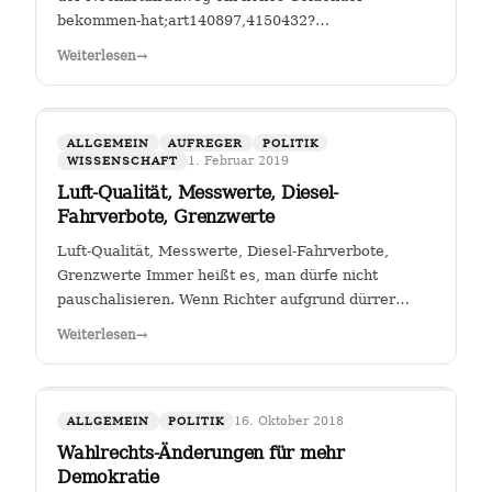
bekommen-hat;art140897,4150432?
fbclid=IwAR25mmQL115Hc2jLdZk0em9Pqk2iM2a2BKkG
Weiterlesen
→
FGSV , ein (noch?) gemeinnütziger Verein mit Sitz in
Köln hat das Sagen bei…
ALLGEMEIN
AUFREGER
POLITIK
1. Februar 2019
WISSENSCHAFT
Luft-Qualität, Messwerte, Diesel-
Fahrverbote, Grenzwerte
Luft-Qualität, Messwerte, Diesel-Fahrverbote,
Grenzwerte Immer heißt es, man dürfe nicht
pauschalisieren. Wenn Richter aufgrund dürrer
Faktenlage Fahrverbote durch betroffene Städte für
Weiterlesen
→
Fahrzeuge bestimmter Schadstoffklassen als
zulässig betrachten, so sehe ich darin genau das:…
16. Oktober 2018
ALLGEMEIN
POLITIK
Wahlrechts-Änderungen für mehr
Demokratie