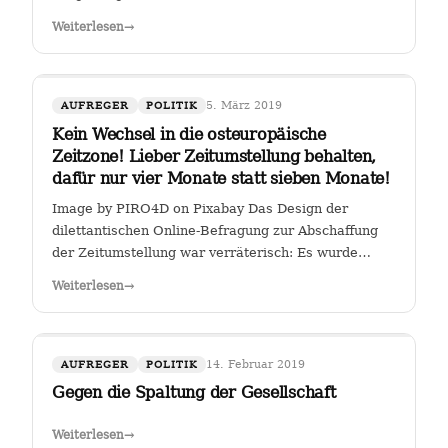
Weiterlesen
→
5. März 2019
AUFREGER
POLITIK
Kein Wechsel in die osteuropäische
Zeitzone! Lieber Zeitumstellung behalten,
dafür nur vier Monate statt sieben Monate!
Image by PIRO4D on Pixabay Das Design der
dilettantischen Online-Befragung zur Abschaffung
der Zeitumstellung war verräterisch: Es wurde
stillschweigend eine Zweit-Frage eingearbeitet, ob
Weiterlesen
→
man, falls die Zeitumstellumg abgeschafft werden
sollte, lieber eine ewige Sommerzeit oder…
14. Februar 2019
AUFREGER
POLITIK
Gegen die Spaltung der Gesellschaft
Weiterlesen
→