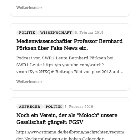
Fahrverbote-Proteststimmung-
Weiterlesen
→
waechst;art140897,4149264?
fbclid=IwAR2TEzo3Sjl3IQ_YSjbCFI26nr6qjs00HkfnZShh1
" Einer, der sich seit Jahren mit…
6. Februar 2019
POLITIK
WISSENSCHAFT
Medienwissenschaftler Professor Bernhard
Pörksen über Fake News etc.
Podcast von SWR1 Leute Bernhard Pörksen bei
SWR1 Leute https://m.youtube.com/watch?
v=on1Kyrs2HXQ# Beitrags-Bild von pixel2013 auf
Pixabay
Weiterlesen
→
5. Februar 2019
AUFREGER
POLITIK
Noch ein Verein, der als "Moloch" unsere
Gesellschaft gängelt: FGSV
https://www.stimme.de/heilbronn/nachrichten/region/Warum-
der-Neckartalradweg-ein-hohes-Gelaender-