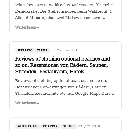
Wünschenswerte Wahlrechts-Änderungen für mehr
Demokratie: Die Stellschrauben beim Wahlrecht: 1)
Alle 16 Monate, also zwei Mal zwischen zwei
Wahlen muss eine Volksabstimmung abgehalten
Weiterlesen
→
werden zur Arbeit der Kanzlerin. Wer (die Zahl
wäre diskussionswürdig) weniger als 40 %…
15. Oktober 2018
REISEN
TIPPS
Reviews of clothing optional beaches and
so on. Rezensionen von Bädern, Saunen,
Stränden, Restaurants, Hotels
Reviews of clothing optional beaches and so on.
Rezensionen/Bewertungen von Bädern, Saunen,
Stränden, Restaurants etc. auf Google Maps Durch
Klicken auf den Link " Reviews of clothing optional
Weiterlesen
→
beaches and so on._Rezensionen/Bewertungen von
Bädern, Saunen, Stränden, Restaurants…
28. Juni 2018
AUFREGER
POLITIK
SPORT