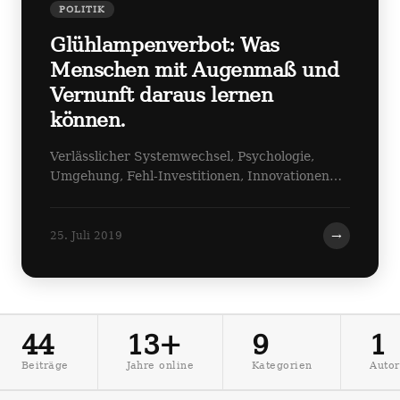
POLITIK
Glühlampenverbot: Was
Menschen mit Augenmaß und
Vernunft daraus lernen
können.
Verlässlicher Systemwechsel, Psychologie,
Umgehung, Fehl-Investitionen, Innovationen…
→
25. Juli 2019
44
13+
9
1
Beiträge
Jahre online
Kategorien
Autor