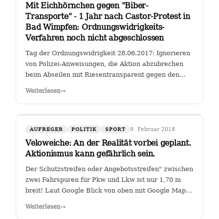
Mit Eichhörnchen gegen "Biber-
Transporte" - 1 Jahr nach Castor-Protest in
Bad Wimpfen: Ordnungswidrigkeits-
Verfahren noch nicht abgeschlossen
Tag der Ordnungswidrigkeit 28.06.2017: Ignorieren
von Polizei-Anweisungen, die Aktion abzubrechen
beim Abseilen mit Riesentransparent gegen den
Castor-Transport von radioaktiven Brennelementen
Weiterlesen
→
vom Kernkraftwerk Obrigheim zum Gemeinschafts-
Kernkraftwerk Neckarwestheim an der…
9. Februar 2018
AUFREGER
POLITIK
SPORT
Veloweiche: An der Realität vorbei geplant.
Aktionismus kann gefährlich sein.
Der Schutzstreifen oder Angebotsstreifen" zwischen
zwei Fahrspuren für Pkw und Lkw ist nur 1,70 m
breit! Laut Google Blick von oben mit Google Maps
Glauben die Planer der Stadt Heilbronn tatsächlich,
Weiterlesen
→
dass sie es geschafft haben, an der Kreuzung Ch