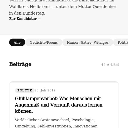
Werner Marquardt kandidierte als Einzelkandidat im
Wahlkreis Heilbronn — unter dem Motto: Querdenker
in den Bundestag.
Zur Kandidatur →
Alle
Gedichte/Poems
Humor, Satire, Witziges
Politi
Beiträge
44 Artikel
25. Juli 2019
POLITIK
Glühlampenverbot: Was Menschen mit
Augenmaß und Vernunft daraus lernen
können.
Verlässlicher Systemwechsel, Psychologie,
Umgehung, Fehl-Investitionen, Innovationen