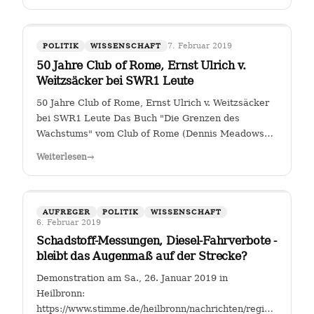
7. Februar 2019
POLITIK
WISSENSCHAFT
50 Jahre Club of Rome, Ernst Ulrich v.
Weitzsäcker bei SWR1 Leute
50 Jahre Club of Rome, Ernst Ulrich v. Weitzsäcker
bei SWR1 Leute Das Buch "Die Grenzen des
Wachstums" vom Club of Rome (Dennis Meadows
et. al.) kam 1972 heraus. Für mich war darin das
Weiterlesen
→
ungebremste Bevölkerungswachstum als die größte
Herausforderung der Menschheit herausgestellt. …
AUFREGER
POLITIK
WISSENSCHAFT
6. Februar 2019
Schadstoff-Messungen, Diesel-Fahrverbote -
bleibt das Augenmaß auf der Strecke?
Demonstration am Sa., 26. Januar 2019 in
Heilbronn:
https://www.stimme.de/heilbronn/nachrichten/region/Streitfal