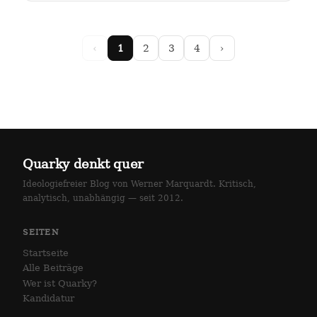
arlottenstraße und…
‹
1
2
3
4
›
Quarky denkt quer
Ideologiefreier Blog von Werner Marquardt. Kritisch,
analytisch, unabhängig — seit 2012.
SEITEN
Startseite
Alle Beiträge
Wer ist Quarky?
Kandidatur