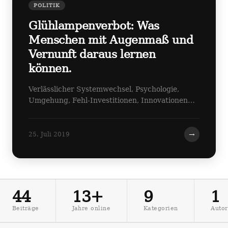
POLITIK
Glühlampenverbot: Was
Menschen mit Augenmaß und
Vernunft daraus lernen
können.
Verlässlicher Systemwechsel, Psychologie,
Umgehung, Fehl-Investitionen, Innovationen…
→
25. Juli 2019
44
13+
9
1
Beiträge
Jahre online
Kategorien
Autor