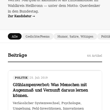
Werner Marquardt kandidierte als Einzelkandidat im
Wahlkreis Heilbronn — unter dem Motto: Querdenker
in den Bundestag.
Zur Kandidatur →
Alle
Gedichte/Poems
Humor, Satire, Witziges
Politi
Beiträge
44 Artikel
25. Juli 2019
POLITIK
Glühlampenverbot: Was Menschen mit
Augenmaß und Vernunft daraus lernen
können.
Verlässlicher Systemwechsel, Psychologie,
Umgehung, Fehl-Investitionen, Innovationen