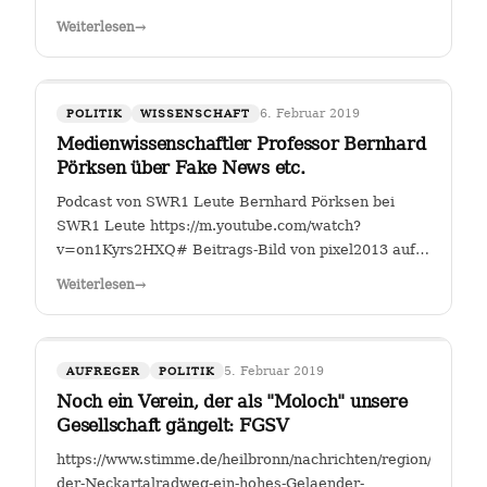
Fahrverbote-Proteststimmung-
Weiterlesen
→
waechst;art140897,4149264?
fbclid=IwAR2TEzo3Sjl3IQ_YSjbCFI26nr6qjs00HkfnZShh1
" Einer, der sich seit Jahren mit…
6. Februar 2019
POLITIK
WISSENSCHAFT
Medienwissenschaftler Professor Bernhard
Pörksen über Fake News etc.
Podcast von SWR1 Leute Bernhard Pörksen bei
SWR1 Leute https://m.youtube.com/watch?
v=on1Kyrs2HXQ# Beitrags-Bild von pixel2013 auf
Pixabay
Weiterlesen
→
5. Februar 2019
AUFREGER
POLITIK
Noch ein Verein, der als "Moloch" unsere
Gesellschaft gängelt: FGSV
https://www.stimme.de/heilbronn/nachrichten/region/Warum-
der-Neckartalradweg-ein-hohes-Gelaender-