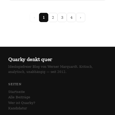
arlottenstraße und…
‹
1
2
3
4
›
Quarky denkt quer
Ideologiefreier Blog von Werner Marquardt. Kritisch,
analytisch, unabhängig — seit 2012.
SEITEN
Startseite
Alle Beiträge
Wer ist Quarky?
Kandidatur