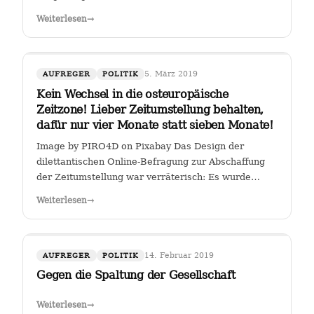
Weiterlesen
→
5. März 2019
AUFREGER
POLITIK
Kein Wechsel in die osteuropäische
Zeitzone! Lieber Zeitumstellung behalten,
dafür nur vier Monate statt sieben Monate!
Image by PIRO4D on Pixabay Das Design der
dilettantischen Online-Befragung zur Abschaffung
der Zeitumstellung war verräterisch: Es wurde
stillschweigend eine Zweit-Frage eingearbeitet, ob
Weiterlesen
→
man, falls die Zeitumstellumg abgeschafft werden
sollte, lieber eine ewige Sommerzeit oder…
14. Februar 2019
AUFREGER
POLITIK
Gegen die Spaltung der Gesellschaft
Weiterlesen
→