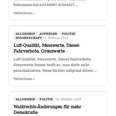
bekommen-hat;art140897,4150432?
fbclid=IwAR25mmQL115Hc2jLdZk0em9Pqk2iM2a2BKkG
Weiterlesen
→
FGSV , ein (noch?) gemeinnütziger Verein mit Sitz in
Köln hat das Sagen bei…
ALLGEMEIN
AUFREGER
POLITIK
1. Februar 2019
WISSENSCHAFT
Luft-Qualität, Messwerte, Diesel-
Fahrverbote, Grenzwerte
Luft-Qualität, Messwerte, Diesel-Fahrverbote,
Grenzwerte Immer heißt es, man dürfe nicht
pauschalisieren. Wenn Richter aufgrund dürrer
Faktenlage Fahrverbote durch betroffene Städte für
Weiterlesen
→
Fahrzeuge bestimmter Schadstoffklassen als
zulässig betrachten, so sehe ich darin genau das:…
16. Oktober 2018
ALLGEMEIN
POLITIK
Wahlrechts-Änderungen für mehr
Demokratie