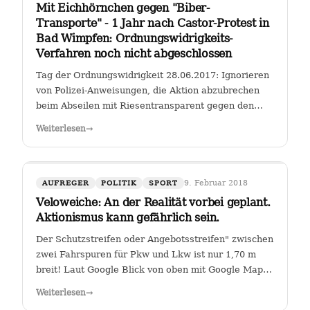
Mit Eichhörnchen gegen "Biber-
Transporte" - 1 Jahr nach Castor-Protest in
Bad Wimpfen: Ordnungswidrigkeits-
Verfahren noch nicht abgeschlossen
Tag der Ordnungswidrigkeit 28.06.2017: Ignorieren
von Polizei-Anweisungen, die Aktion abzubrechen
beim Abseilen mit Riesentransparent gegen den
Castor-Transport von radioaktiven Brennelementen
Weiterlesen
→
vom Kernkraftwerk Obrigheim zum Gemeinschafts-
Kernkraftwerk Neckarwestheim an der…
9. Februar 2018
AUFREGER
POLITIK
SPORT
Veloweiche: An der Realität vorbei geplant.
Aktionismus kann gefährlich sein.
Der Schutzstreifen oder Angebotsstreifen" zwischen
zwei Fahrspuren für Pkw und Lkw ist nur 1,70 m
breit! Laut Google Blick von oben mit Google Maps
Glauben die Planer der Stadt Heilbronn tatsächlich,
Weiterlesen
→
dass sie es geschafft haben, an der Kreuzung Ch