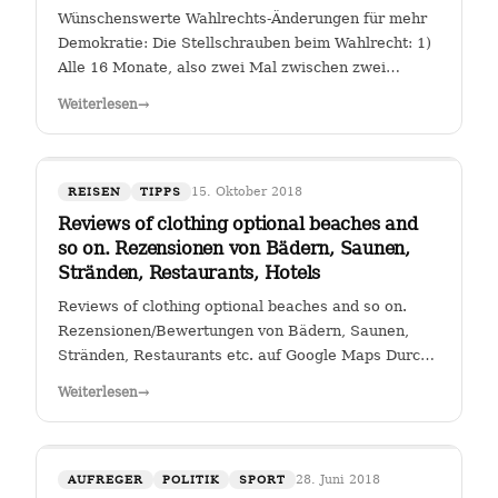
Wünschenswerte Wahlrechts-Änderungen für mehr
Demokratie: Die Stellschrauben beim Wahlrecht: 1)
Alle 16 Monate, also zwei Mal zwischen zwei
Wahlen muss eine Volksabstimmung abgehalten
Weiterlesen
→
werden zur Arbeit der Kanzlerin. Wer (die Zahl
wäre diskussionswürdig) weniger als 40 %…
15. Oktober 2018
REISEN
TIPPS
Reviews of clothing optional beaches and
so on. Rezensionen von Bädern, Saunen,
Stränden, Restaurants, Hotels
Reviews of clothing optional beaches and so on.
Rezensionen/Bewertungen von Bädern, Saunen,
Stränden, Restaurants etc. auf Google Maps Durch
Klicken auf den Link " Reviews of clothing optional
Weiterlesen
→
beaches and so on._Rezensionen/Bewertungen von
Bädern, Saunen, Stränden, Restaurants…
28. Juni 2018
AUFREGER
POLITIK
SPORT