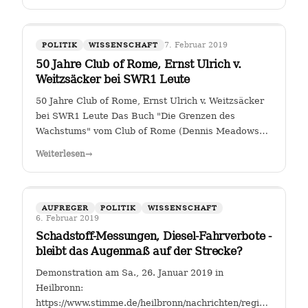
7. Februar 2019
POLITIK
WISSENSCHAFT
50 Jahre Club of Rome, Ernst Ulrich v.
Weitzsäcker bei SWR1 Leute
50 Jahre Club of Rome, Ernst Ulrich v. Weitzsäcker
bei SWR1 Leute Das Buch "Die Grenzen des
Wachstums" vom Club of Rome (Dennis Meadows
et. al.) kam 1972 heraus. Für mich war darin das
Weiterlesen
→
ungebremste Bevölkerungswachstum als die größte
Herausforderung der Menschheit herausgestellt. …
AUFREGER
POLITIK
WISSENSCHAFT
6. Februar 2019
Schadstoff-Messungen, Diesel-Fahrverbote -
bleibt das Augenmaß auf der Strecke?
Demonstration am Sa., 26. Januar 2019 in
Heilbronn:
https://www.stimme.de/heilbronn/nachrichten/region/Streitfal