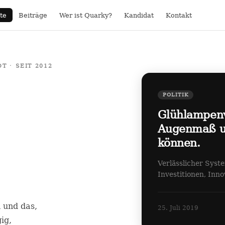
te
Beiträge
Wer ist Quarky?
Kandidat
Kontakt
 · SEIT 2012
POLITIK
Glühlampen
Augenmaß un
können.
Verlässlicher Syst
Investitionen, Inn
n und das,
25. Juli 2019
ig,