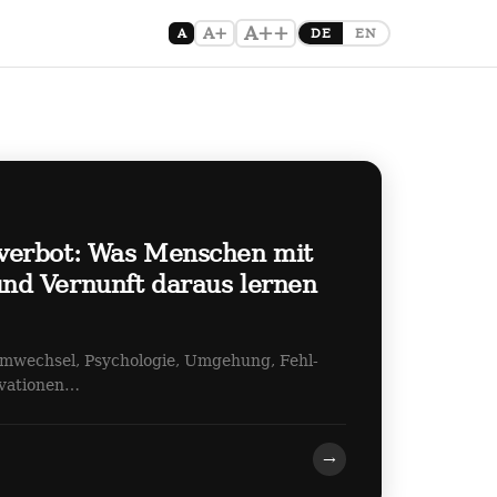
A++
A+
A
DE
EN
verbot: Was Menschen mit
d Vernunft daraus lernen
emwechsel, Psychologie, Umgehung, Fehl-
ovationen…
→