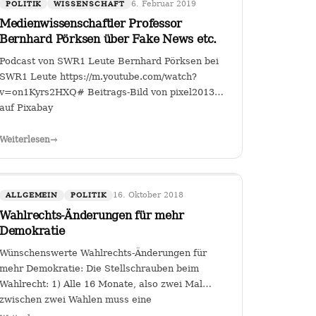
6. Februar 2019
POLITIK
WISSENSCHAFT
Medienwissenschaftler Professor
Bernhard Pörksen über Fake News etc.
Podcast von SWR1 Leute Bernhard Pörksen bei
SWR1 Leute https://m.youtube.com/watch?
v=on1Kyrs2HXQ# Beitrags-Bild von pixel2013
auf Pixabay
all-
Weiterlesen
→
1WhKhgfsIDm5bFxBAu8
16. Oktober 2018
ALLGEMEIN
POLITIK
Wahlrechts-Änderungen für mehr
Demokratie
Wünschenswerte Wahlrechts-Änderungen für
mehr Demokratie: Die Stellschrauben beim
Wahlrecht: 1) Alle 16 Monate, also zwei Mal
zwischen zwei Wahlen muss eine
Volksabstimmung abgehalten werden zur Arbeit