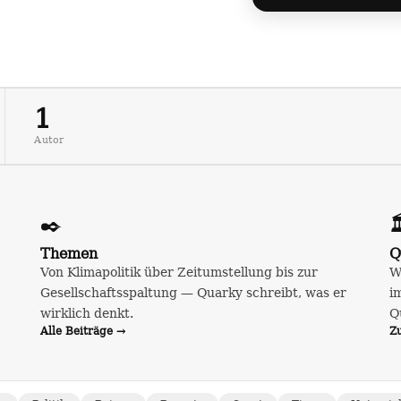
1
Autor
✒️

Themen
Q
Von Klimapolitik über Zeitumstellung bis zur
W
Gesellschaftsspaltung — Quarky schreibt, was er
i
wirklich denkt.
Q
Alle Beiträge →
Z