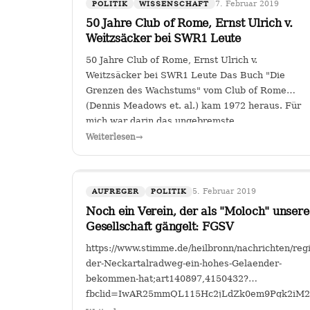
7. Februar 2019
POLITIK
WISSENSCHAFT
50 Jahre Club of Rome, Ernst Ulrich v.
Weitzsäcker bei SWR1 Leute
50 Jahre Club of Rome, Ernst Ulrich v.
Weitzsäcker bei SWR1 Leute Das Buch "Die
Grenzen des Wachstums" vom Club of Rome
(Dennis Meadows et. al.) kam 1972 heraus. Für
mich war darin das ungebremste
Bevölkerungswachstum als die größte
Weiterlesen
→
Herausforderung der Menschheit herausgestellt.
…
5. Februar 2019
AUFREGER
POLITIK
Noch ein Verein, der als "Moloch" unsere
Gesellschaft gängelt: FGSV
https://www.stimme.de/heilbronn/nachrichten/re
der-Neckartalradweg-ein-hohes-Gelaender-
bekommen-hat;art140897,4150432?
fbclid=IwAR25mmQL115Hc2jLdZk0em9Pqk2i
FGSV , ein (noch?) gemeinnütziger Verein mit