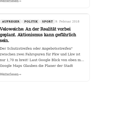
Weiterlesen
→
der Kanzlerin. Wer (die Zahl wäre
diskussionswürdig) weniger als 40 %…
9. Februar 2018
AUFREGER
POLITIK
SPORT
Veloweiche: An der Realität vorbei
geplant. Aktionismus kann gefährlich
sein.
Der Schutzstreifen oder Angebotsstreifen"
zwischen zwei Fahrspuren für Pkw und Lkw ist
nur 1,70 m breit! Laut Google Blick von oben mit
Google Maps Glauben die Planer der Stadt
Heilbronn tatsächlich, dass sie es geschafft
Weiterlesen
→
haben, an der Kreuzung Ch arlottenstraße und…