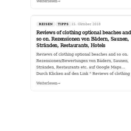
Weiterlesen
→
Sitz in Köln hat das Sagen bei…
15. Oktober 2018
REISEN
TIPPS
Reviews of clothing optional beaches and
so on. Rezensionen von Bädern, Saunen,
Stränden, Restaurants, Hotels
Reviews of clothing optional beaches and so on.
Rezensionen/Bewertungen von Bädern, Saunen,
Stränden, Restaurants etc. auf Google Maps
Durch Klicken auf den Link " Reviews of clothing
optional beaches and so
Weiterlesen
→
on._Rezensionen/Bewertungen von Bädern,
Saunen, Stränden, Restaurants…