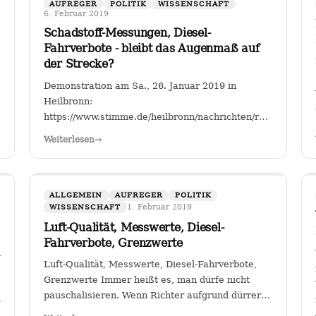
AUFREGER
POLITIK
WISSENSCHAFT
6. Februar 2019
Schadstoff-Messungen, Diesel-
Fahrverbote - bleibt das Augenmaß auf
der Strecke?
Demonstration am Sa., 26. Januar 2019 in
Heilbronn:
https://www.stimme.de/heilbronn/nachrichten/region/Streitf
Fahrverbote-Proteststimmung-
Weiterlesen
→
waechst;art140897,4149264?
fbclid=IwAR2TEzo3Sjl3IQ_YSjbCFI26nr6qjs00HkfnZShh
" Einer, der sich seit Jahren mit…
ALLGEMEIN
AUFREGER
POLITIK
1. Februar 2019
WISSENSCHAFT
Luft-Qualität, Messwerte, Diesel-
Fahrverbote, Grenzwerte
gion/Warum-
Luft-Qualität, Messwerte, Diesel-Fahrverbote,
Grenzwerte Immer heißt es, man dürfe nicht
pauschalisieren. Wenn Richter aufgrund dürrer
M2a2BKkGUhNebsOpBpQQ3C_1KYTFwes
Faktenlage Fahrverbote durch betroffene Städte