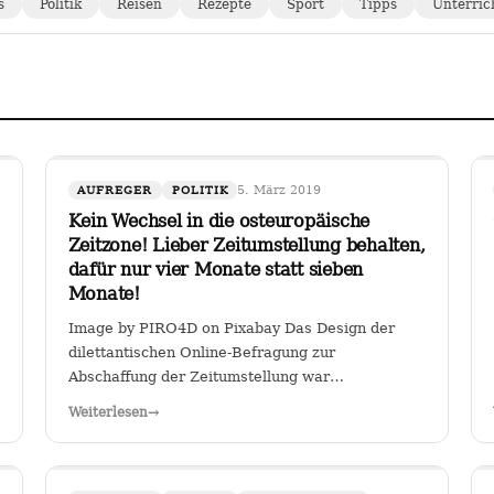
s
Politik
Reisen
Rezepte
Sport
Tipps
Unterric
5. März 2019
AUFREGER
POLITIK
Kein Wechsel in die osteuropäische
Zeitzone! Lieber Zeitumstellung behalten,
dafür nur vier Monate statt sieben
Monate!
Image by PIRO4D on Pixabay Das Design der
dilettantischen Online-Befragung zur
Abschaffung der Zeitumstellung war
verräterisch: Es wurde stillschweigend eine
Weiterlesen
→
Zweit-Frage eingearbeitet, ob man, falls die
Zeitumstellumg abgeschafft werden sollte, lieber
eine ewige Sommerzeit oder…