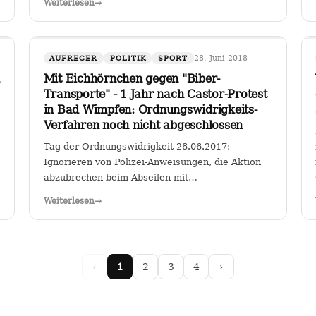
Weiterlesen
→
für Fahrzeuge bestimmter Schadstoffklassen als
zulässig betrachten, so sehe ich darin genau das:
…
28. Juni 2018
AUFREGER
POLITIK
SPORT
Mit Eichhörnchen gegen "Biber-
Transporte" - 1 Jahr nach Castor-Protest
in Bad Wimpfen: Ordnungswidrigkeits-
Verfahren noch nicht abgeschlossen
Tag der Ordnungswidrigkeit 28.06.2017:
Ignorieren von Polizei-Anweisungen, die Aktion
abzubrechen beim Abseilen mit
Riesentransparent gegen den Castor-Transport
Weiterlesen
→
von radioaktiven Brennelementen vom
Kernkraftwerk Obrigheim zum Gemeinschafts-
Kernkraftwerk Neckarwestheim an der…
‹
1
2
3
4
›