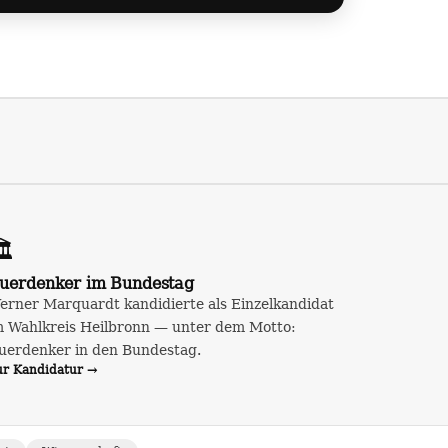
️
uerdenker im Bundestag
erner Marquardt kandidierte als Einzelkandidat
m Wahlkreis Heilbronn — unter dem Motto:
uerdenker in den Bundestag.
ur Kandidatur →